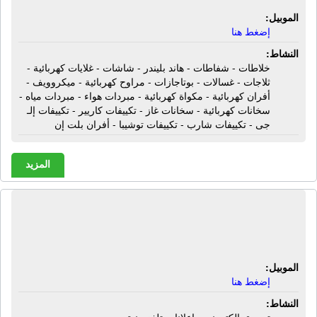
الموبيل:
إضغط هنا
النشاط:
خلاطات - شفاطات - هاند بليندر - شاشات - غلايات كهربائية -
ثلاجات - غسالات - بوتاجازات - مراوح كهربائية - ميكروويف -
أفران كهربائية - مكواة كهربائية - مبردات هواء - مبردات مياه -
سخانات كهربائية - سخانات غاز - تكييفات كاريير - تكييفات إلـ
جى - تكييفات شارب - تكييفات توشيبا - أفران بلت إن
المزيد
شركة إم جى فى للدعاية والإعلان |
تسويق إلكترونى - إعلانات تلفزيونية
الموبيل:
إضغط هنا
النشاط: