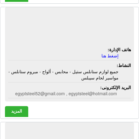
شركة إيجيبت ستيل | جميع لوازم
ستانلس ستيل - محابس - ألواح - مبروم
ستانلس - مواسير لحام سيبلس
هاتف الإدارة:
إضغط هنا
النشاط:
جميع لوازم ستانلس ستيل - محابس - ألواح - مبروم ستانلس -
مواسير لحام سيبلس
البريد الإلكترونى:
egyptsteel52@gmail.com , egyptsteel@hotmail.com
المزيد
شركة إيه بى إس كوريير أند فريت