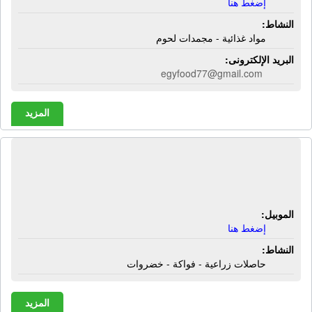
إضغط هنا
النشاط:
مواد غذائية - مجمدات لحوم
البريد الإلكترونى:
egyfood77@gmail.com
المزيد
شركة إيجيبت إكسبورتيشن | حاصلات
زراعية - فواكة - خضروات
الموبيل:
إضغط هنا
النشاط:
حاصلات زراعية - فواكة - خضروات
المزيد