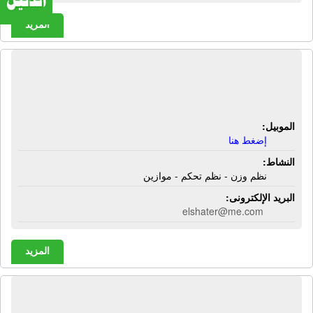
المزيد
شركة إنفينيتى | نظم وزن - نظم تحكم -
موازين
الموبيل:
إضغط هنا
النشاط:
نظم وزن - نظم تحكم - موازين
البريد الإلكترونى:
elshater@me.com
المزيد
شركة إيبكس العالمية المحدودة |