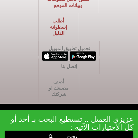
وبيانات الموقع
أطلب
إسطوانة
الدليل
تحميل تطبيق الموبيل
إتصل بنا
أضف
مصنعك او
شركتك
عزيزي العميل .. تستطيع البحث بـ أحد أو
كل الإختيارات الآتية :