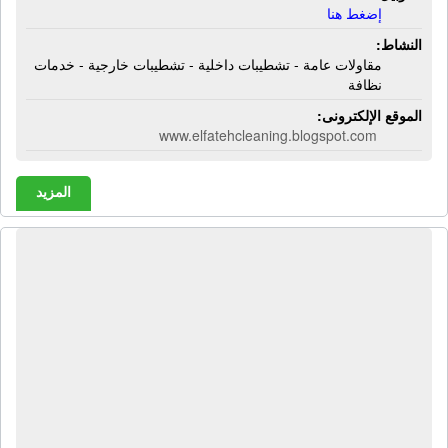
إضغط هنا
النشاط:
مقاولات عامة - تشطيبات داخلية - تشطيبات خارجية - خدمات
نظافة
الموقع الإلكترونى:
www.elfatehcleaning.blogspot.com
المزيد
شركة إليكتريك للأجهزة الكهربائية |
خلاطات - شفاطات - هاند بليندر -
شاشات - غلايات كهربائية - ثلاجات -
غسالات - بوتاجازات - مراوح كهربائية -
ميكروويف - أفران كهربائية - مكواة
كهربائية - مبردات هواء - مبردات مياه -
سخانات كهربائية - سخانات غاز