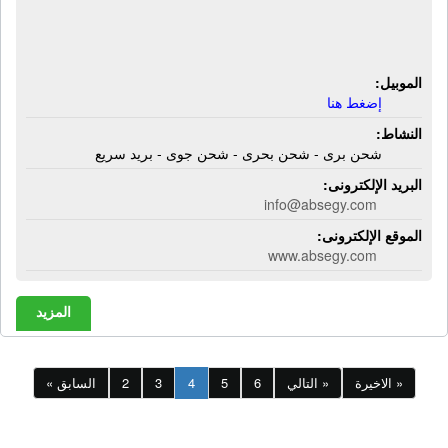
سيستمز | شحن برى - شحن بحرى -
شحن جوى - بريد سريع
الموبيل:
إضغط هنا
النشاط:
شحن برى - شحن بحرى - شحن جوى - بريد سريع
البريد الإلكترونى:
info@absegy.com
الموقع الإلكترونى:
www.absegy.com
المزيد
الاخيرة »
التالي »
6
5
4
3
2
« السابق