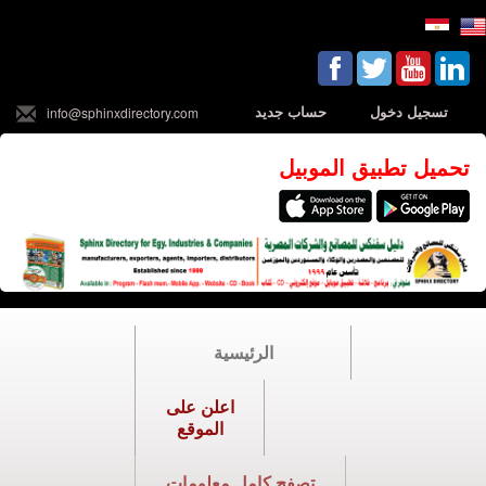
تسجيل دخول
حساب جديد
info@sphinxdirectory.com
تحميل تطبيق الموبيل
الرئيسية
اعلن على
الموقع
تصفح كامل معلومات