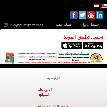
تسجيل دخول
حساب جديد
info@sphinxdirectory.com
تحميل تطبيق الموبيل
الرئيسية
اعلن على
الموقع
تصفح كامل معلومات