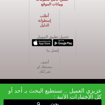
وبيانات الموقع
أطلب
إسطوانة
الدليل
تحميل تطبيق الموبيل
إتصل بنا
أضف
مصنعك او
شركتك
عزيزي العميل .. تستطيع البحث بـ أحد أو
كل الإختيارات الآتية :