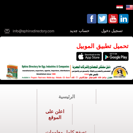
تسجيل دخول
حساب جديد
info@sphinxdirectory.com
تحميل تطبيق الموبيل
الرئيسية
اعلن على
الموقع
تصفح كامل معلومات