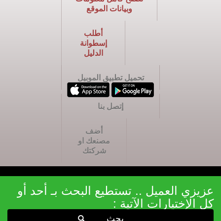
وبيانات الموقع
أطلب
إسطوانة
الدليل
تحميل تطبيق الموبيل
إتصل بنا
أضف
مصنعك او
شركتك
عزيزي العميل .. تستطيع البحث بـ أحد أو
كل الإختيارات الآتية :