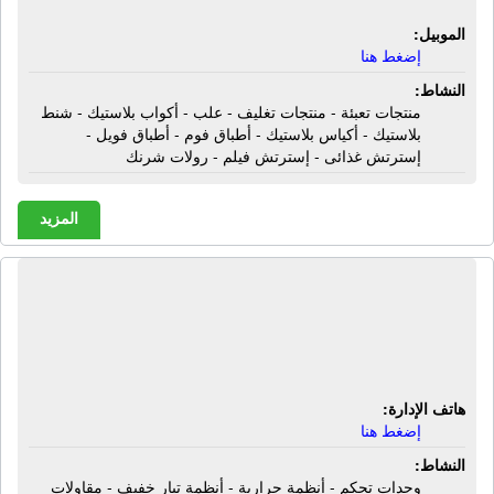
الموبيل:
إضغط هنا
النشاط:
منتجات تعبئة - منتجات تغليف - علب - أكواب بلاستيك - شنط
بلاستيك - أكياس بلاستيك - أطباق فوم - أطباق فويل -
إسترتش غذائى - إسترتش فيلم - رولات شرنك
المزيد
شركة إسبكترام للهندسة والتجارة |
وحدات تحكم - أنظمة حرارية - أنظمة
تيار خفيف - مقاولات عامة
هاتف الإدارة:
إضغط هنا
النشاط:
وحدات تحكم - أنظمة حرارية - أنظمة تيار خفيف - مقاولات