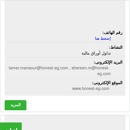
شركة أونست لتداول الأوراق المالية |
تداول أوراق مالية
رقم الهاتف:
إضغط هنا
النشاط:
تداول أوراق مالية
البريد الإلكترونى:
tamer.mansour@honest-eg.com , shereen.m@honest-
eg.com
الموقع الإلكترونى:
www.honest-eg.com
المزيد
شركة أى إيلى تك | إنذار حريق - إطفاء