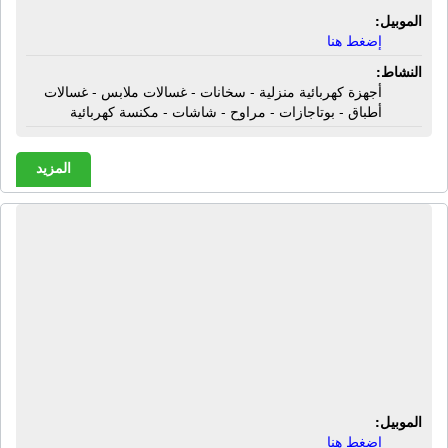
الموبيل:
إضغط هنا
النشاط:
أجهزة كهربائية منزلية - سخانات - غسالات ملابس - غسالات
أطباق - بوتاجازات - مراوح - شاشات - مكنسة كهربائية
المزيد
شركة أولاد جابر لمهمات المصاعد - أوتو
ستار | مصاعد كهربائية - مصاعد جيرلس
- مصاعد أوتوماتيك - مصاعد بضائع -
مصاعد مستشفيات - مصاعد أسبانى -
مصاعد إيطالى - مصاعد تركى - إستيراد
وتصدير مهمات مصاعد - قطع غيار
الموبيل:
إضغط هنا