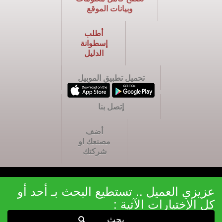
وبيانات الموقع
أطلب
إسطوانة
الدليل
تحميل تطبيق الموبيل
إتصل بنا
أضف
مصنعك او
شركتك
عزيزي العميل .. تستطيع البحث بـ أحد أو
كل الإختيارات الآتية :