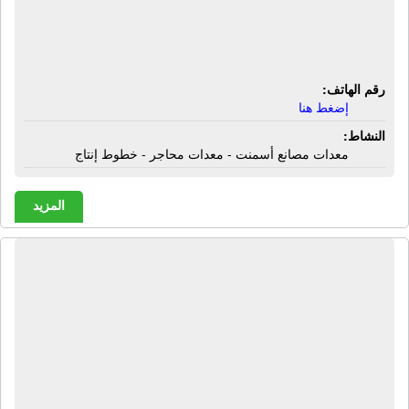
شركة إتش واى تكنولوجيس | معدات
مصانع أسمنت - معدات محاجر - خطوط
إنتاج
رقم الهاتف:
إضغط هنا
النشاط:
معدات مصانع أسمنت - معدات محاجر - خطوط إنتاج
المزيد
شركة إس باك لمستلزمات المقاهى |
منتجات تعبئة - منتجات تغليف - علب -
أكواب بلاستيك - شنط بلاستيك - أكياس
بلاستيك - أطباق فوم - أطباق فويل -
إسترتش غذائى - إسترتش فيلم - رولات
شرنك