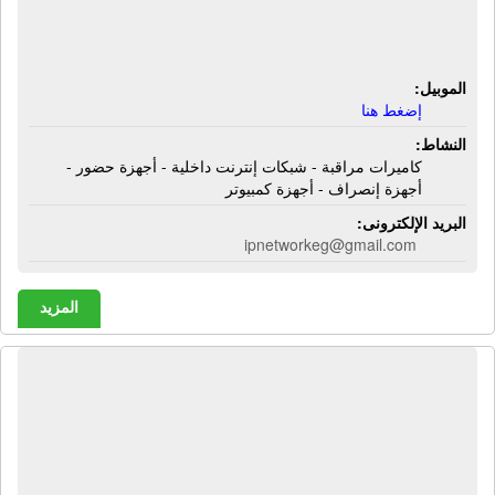
شبكات إنترنت داخلية - أجهزة حضور -
أجهزة إنصراف - أجهزة كمبيوتر
الموبيل:
إضغط هنا
النشاط:
كاميرات مراقبة - شبكات إنترنت داخلية - أجهزة حضور -
أجهزة إنصراف - أجهزة كمبيوتر
البريد الإلكترونى:
ipnetworkeg@gmail.com
المزيد
شركة إتش إم للتجارة والتوزيع |
يونيفورم عامة - مهمات أمن صناعى
توتال أسبانية - خوذة - كوزلوك - فيست -
سيفتي - خراطيم حريق - دواليب حريق -