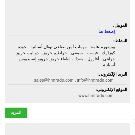
جوانتى - أفارول - معدات إطفاء حريق
جروبو إنسيديوس أسبانية
الموبيل:
إضغط هنا
النشاط:
يونيفورم عامة - مهمات أمن صناعى توتال أسبانية - خوذة -
كوزلوك - فيست - سيفتى - خراطيم حريق - دواليب حريق -
جوانتى - أفارول - معدات إطفاء حريق جروبو إنسيديوس
أسبانية
البريد الإلكترونى:
sales@hmtrade.com , info@hmtrade.com
الموقع الإلكترونى:
www.hmtrade.com
المزيد