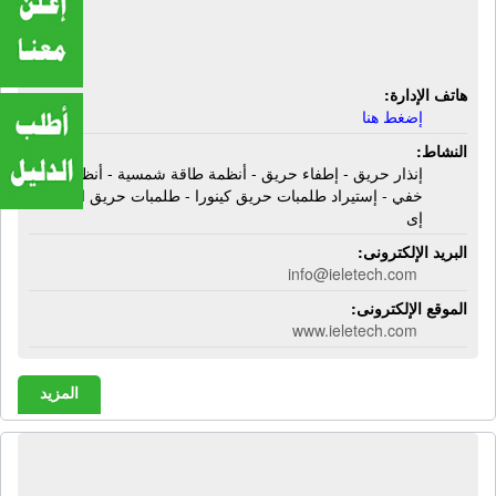
حريق - أنظمة طاقة شمسية - أنظمة تيار
خفيف - إستيراد طلمبات مياه كينورا
هاتف الإدارة:
إضغط هنا
النشاط:
إنذار حريق - إطفاء حريق - أنظمة طاقة شمسية - أنظمة تيار
خفي - إستيراد طلمبات حريق كينورا - طلمبات حريق الـ يو بى
إى
البريد الإلكترونى:
info@ieletech.com
الموقع الإلكترونى:
www.ieletech.com
المزيد
شركة أى بى نت ورك | كاميرات مراقبة -