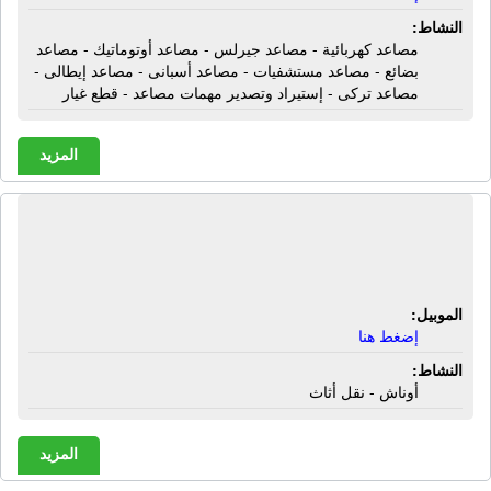
النشاط:
مصاعد كهربائية - مصاعد جيرلس - مصاعد أوتوماتيك - مصاعد
بضائع - مصاعد مستشفيات - مصاعد أسبانى - مصاعد إيطالى -
مصاعد تركى - إستيراد وتصدير مهمات مصاعد - قطع غيار
المزيد
شركة أوناش ألـ زايد لنقل الموبيليا ورفع
الأثاث | أوناش - نقل أثاث
الموبيل:
إضغط هنا
النشاط:
أوناش - نقل أثاث
المزيد