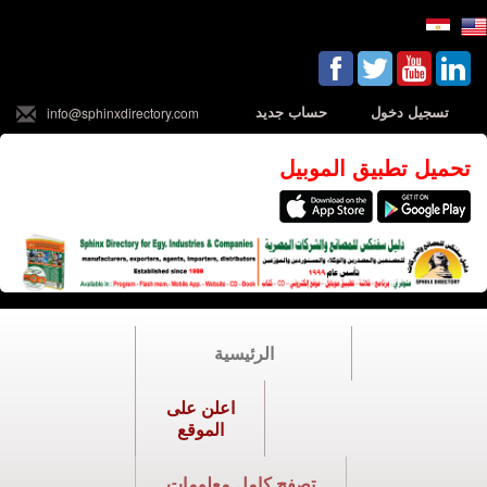
تسجيل دخول
حساب جديد
info@sphinxdirectory.com
تحميل تطبيق الموبيل
الرئيسية
اعلن على
الموقع
تصفح كامل معلومات