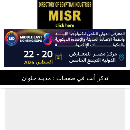
تذكر أنت في صفحات : مدينة حلوان
شركة أميركو | أجهزة كهربائية منزلية -
سخانات - غسالات ملابس - غسالات
أطباق - بوتاجازات - مراوح - شاشات -
مكنسة كهربائية