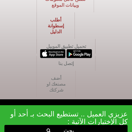
وبيانات الموقع
أطلب
إسطوانة
الدليل
تحميل تطبيق الموبيل
إتصل بنا
أضف
مصنعك او
شركتك
عزيزي العميل .. تستطيع البحث بـ أحد أو
كل الإختيارات الآتية :