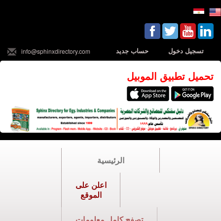
تسجيل دخول
حساب جديد
info@sphinxdirectory.com
تحميل تطبيق الموبيل
الرئيسية
اعلن على
الموقع
تصفح كامل معلومات