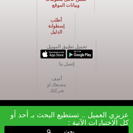
وبيانات الموقع
أطلب
إسطوانة
الدليل
تحميل تطبيق الموبيل
إتصل بنا
أضف
مصنعك او
شركتك
عزيزي العميل .. تستطيع البحث بـ أحد أو
كل الإختيارات الآتية :