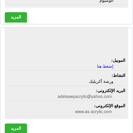
ألومنيوم
المزيد
ورشة عادل الصاوى لأعمال الأكريليك |
ورشة أكريليك
الموبيل:
إضغط هنا
النشاط:
ورشة أكريليك
البريد الإلكترونى:
adelsawyacrylic@yahoo.com
الموقع الإلكترونى:
www.as-acrylic.com
المزيد