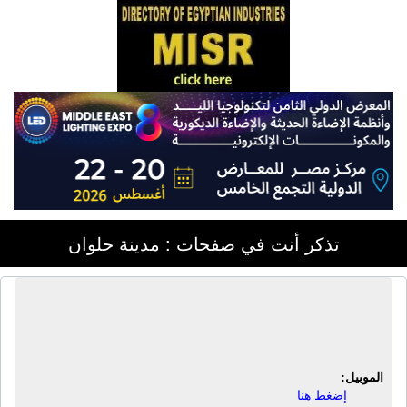
تذكر أنت في صفحات : مدينة حلوان
ورشة البتول للألومنيوم | أبواب ألومنيوم
- شبابيك ألومنيوم - مطابخ
الموبيل:
إضغط هنا