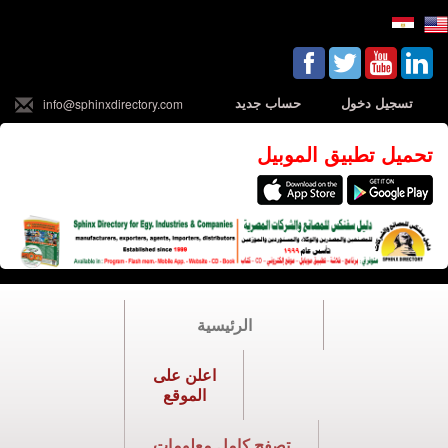
تسجيل دخول
حساب جديد
info@sphinxdirectory.com
تحميل تطبيق الموبيل
الرئيسية
اعلن على
الموقع
تصفح كامل معلومات