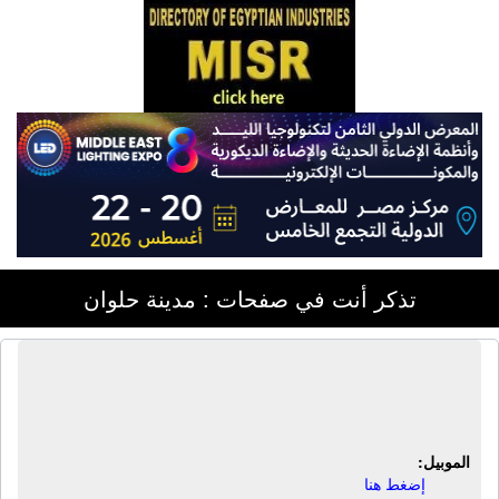
تذكر أنت في صفحات : مدينة حلوان
الورشة الهندسية للمواتير | صيانة مواتير
مياه
الموبيل:
إضغط هنا