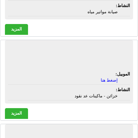
النشاط:
صيانة مواتير مياه
المزيد
شركة آلـ موسى للخزائن ومكن عد
النقود | خزائن - ماكينات عد نقود
الموبيل:
إضغط هنا
النشاط:
خزائن - ماكينات عد نقود
المزيد
شركة أبو زيد للتعبئة والتغليف | منتجات