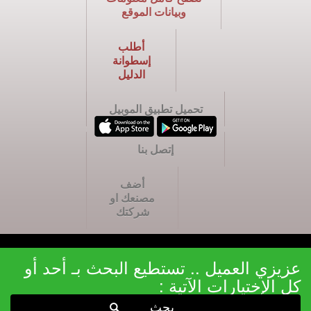
وبيانات الموقع
أطلب
إسطوانة
الدليل
تحميل تطبيق الموبيل
إتصل بنا
أضف
مصنعك او
شركتك
عزيزي العميل .. تستطيع البحث بـ أحد أو
كل الإختيارات الآتية :