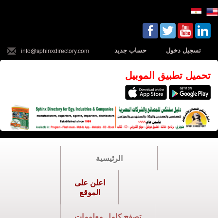
تسجيل دخول
حساب جديد
info@sphinxdirectory.com
تحميل تطبيق الموبيل
الرئيسية
اعلن على
الموقع
تصفح كامل معلومات