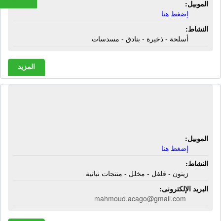
الموبيل:
إضغط هنا
النشاط:
أسلحة - ذخيرة - بنادق - مسدسات
المزيد
شركة أكاجو للأستيراد والتصدير | زيتون -
فلفل - مخلل - منتجات نباتية
الموبيل:
إضغط هنا
النشاط:
زيتون - فلفل - مخلل - منتجات نباتية
البريد الإلكترونى:
mahmoud.acago@gmail.com