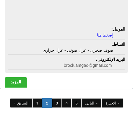
شركة أمجاد للصوف الصخرى والعزل
الحرارى | صوف صخرى - عزل صوتى -
عزل حرارى
الموبيل:
إضغط هنا
النشاط:
صوف صخرى - عزل صوتى - عزل حرارى
البريد الإلكترونى:
brock.amgad@gmail.com
المزيد
الاخيرة »
التالي »
5
4
3
2
1
« السابق