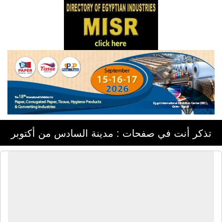
تذكر أنت في صفحات : مدينة السادس من أكتوبر
الشركة المصرية للأثاث المعدنى |
كراسى مكتب معدنية - برجولات خشبية -
أثاث معدنى -أثاث خشبى - مكاتب معدنية
- مكاتب خشبية - ماكينات عد نقود ورقية