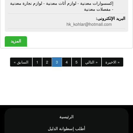
إكسسوارات معدنية - لوازم أثاث معدنية - لوازم نجارة معدنية
- مفصلات معدنية
البريد الإلكترونى:
hk_kohlar@hotmail.com
المزيد
الاخيرة »
التالي »
5
4
3
2
1
« السابق
الرئيسية
أطلب إسطوانة الدليل