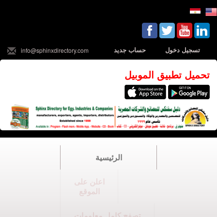
تسجيل دخول
حساب جديد
info@sphinxdirectory.com
تحميل تطبيق الموبيل
الرئيسية
اعلن على
الموقع
تصفح كامل معلومات