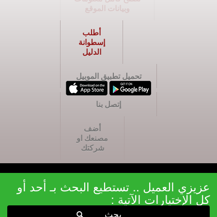
وبيانات الموقع
أطلب
إسطوانة
الدليل
تحميل تطبيق الموبيل
إتصل بنا
أضف
مصنعك او
شركتك
عزيزي العميل .. تستطيع البحث بـ أحد أو
كل الإختيارات الآتية :