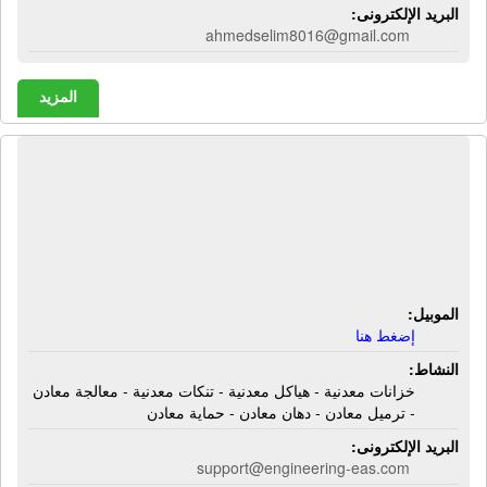
البريد الإلكترونى:
ahmedselim8016@gmail.com
المزيد
الشركة الهندسية للحلول المتطورة |
خزانات معدنية - هياكل معدنية - تنكات
معدنية - معالجة معادن - ترميل معادن -
دهان معادن - حماية معادن
الموبيل:
إضغط هنا
النشاط:
خزانات معدنية - هياكل معدنية - تنكات معدنية - معالجة معادن
- ترميل معادن - دهان معادن - حماية معادن
البريد الإلكترونى:
support@engineering-eas.com