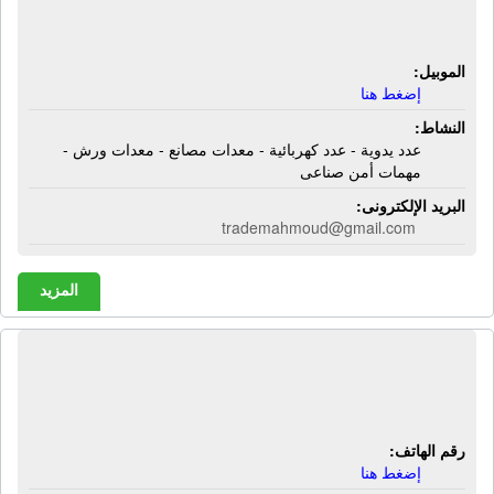
- معدات ورش - مهمات أمن صناعى
الموبيل:
إضغط هنا
النشاط:
عدد يدوية - عدد كهربائية - معدات مصانع - معدات ورش -
مهمات أمن صناعى
البريد الإلكترونى:
trademahmoud@gmail.com
المزيد
الشركة الهندسية لشيش الحصيرة |
تصنيع شيش حصيرة
رقم الهاتف:
إضغط هنا