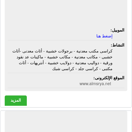
- دواليب معدنية - دولايب خشبية -
أنتريهات - أثاث مكتبى - كراسى جلد -
كراسى شبك
الموبيل:
إضغط هنا
النشاط:
كراسى مكتب معدنية - برجولات خشبية - أثاث معدنى -أثاث
خشبى - مكاتب معدنية - مكاتب خشبية - ماكينات عد نقود
ورقية - دواليب معدنية - دولايب خشبية - أنتريهات - أثاث
مكتبى - كراسى جلد - كراسى شبك
الموقع الإلكترونى:
www.almsrya.net
المزيد
الشركة المصرية للتجارة والتوريدات |
عدد يدوية - عدد كهربائية - معدات مصانع