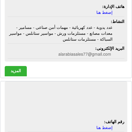
هاتف الإدارة:
إضغط هنا
النشاط:
عدد يدوية - عدد كهربائية - مهمات أمن صناعى - مسامير -
معدات مصانع - مستلزمات ورش - مواسير ستانلس - مواسير
السباكة - مستلزمات ستانلس
البريد الإلكترونى:
alarabiasales77@gmail.com
المزيد
الشركة الكندية العالمية للألومنيوم |
قطاعات ألومنيوم - أبواب ألومنيوم -
شبابيك ألومنيوم - مطابخ ألومنيوم
رقم الهاتف:
إضغط هنا