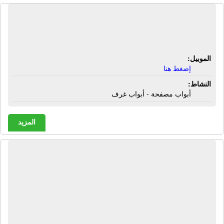
الشركة المصرية باب الخير | أبواب
مصفحة - أبواب غرف
الموبيل:
إضغط هنا
النشاط:
أبواب مصفحة - أبواب غرف
المزيد
الشركة المصرية لتجارة المعادن |
قطاعات حديد - علب حديد - مواسير
مربعة - مواسير دائرية - زوايا حديد - كمر
حديد - خوص - ترمسيون - ألواح صاج -
ألواح أيكون معرج