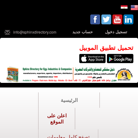
تسجيل دخول
حساب جديد
info@sphinxdirectory.com
تحميل تطبيق الموبيل
الرئيسية
اعلن على
الموقع
تصفح كامل معلومات