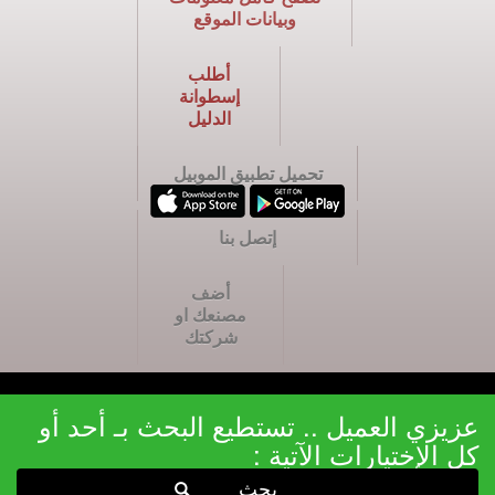
وبيانات الموقع
أطلب
إسطوانة
الدليل
تحميل تطبيق الموبيل
إتصل بنا
أضف
مصنعك او
شركتك
عزيزي العميل .. تستطيع البحث بـ أحد أو
كل الإختيارات الآتية :