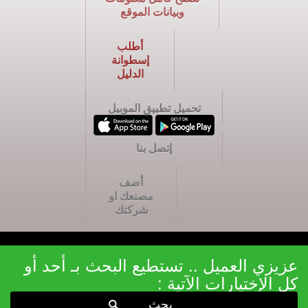
وبيانات الموقع
أطلب
إسطوانة
الدليل
تحميل تطبيق الموبيل
إتصل بنا
أضف
مصنعك او
شركتك
عزيزي العميل .. تستطيع البحث بـ أحد أو
كل الإختيارات الآتية :