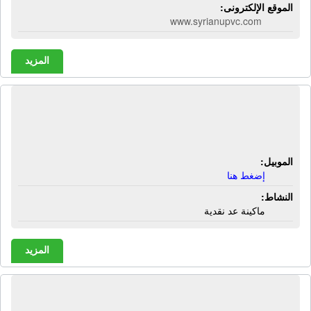
الموقع الإلكترونى:
www.syrianupvc.com
المزيد
الشركة العالمية للإستيراد والتصدير |
ماكينة عد نقدية
الموبيل:
إضغط هنا
النشاط:
ماكينة عد نقدية
المزيد
الشركة العالمية للتوريدات العمومية |