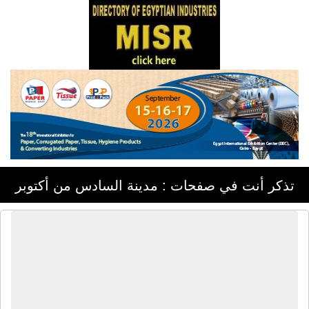
تذكر أنت في صفحات : مدينة السادس من أكتوبر
أسواق المرشدى ماركت | أوانى جرانيت
- أطقم صينى - أجهزة كهربائية - شاشات
سامسونج - شنط سافر - ملابس إحرام -
العاب أطفال - ملابس حريمى - ملابس