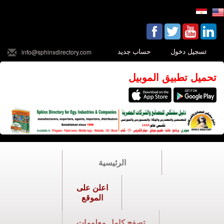
تسجيل دخول
حساب جديد
info@sphinxdirectory.com
تحميل تطبيق الموبيل
الرئيسية
اعلن على
الموقع
تصفح كامل معلومات