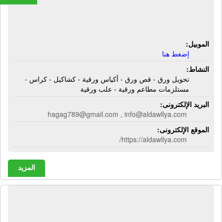
ورقية - كشاكيل - كراس - مستلزمات
مطاعم ورقية - علب ورقية
الموبيل:
إضغط هنا
النشاط:
تحويل ورق - قص ورق - أكياس ورقية - كشاكيل - كراس -
مستلزمات مطاعم ورقية - علب ورقية
البريد الإلكترونى:
hagag789@gmail.com , info@aldawllya.com
الموقع الإلكترونى:
https://aldawllya.com/
المزيد
الشركة الدولية للتوريدات الكهربائية |
كابلات كهربائية - أجهزة حماية - فيوزات -