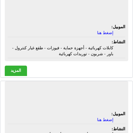
طقع غيار كنترول - باور - شربون -
توريدات كهربائية
الموبيل:
إضغط هنا
النشاط:
كابلات كهربائية - أجهزة حماية - فيوزات - طقع غيار كنترول -
باور - شربون - توريدات كهربائية
المزيد
الشركة السورية المصرية | أحذية رجالى
- أحذية حريمى - أحذية أطفال
الموبيل:
إضغط هنا
النشاط: