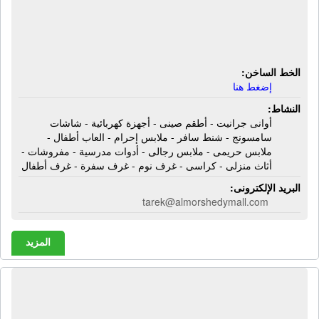
رجالى - أدوات مدرسية - مفروشات -
أثاث منزلى - كراسى - غرف نوم - غرف
سفرة - غرف أطفال
الخط الساخن:
إضغط هنا
النشاط:
أوانى جرانيت - أطقم صينى - أجهزة كهربائية - شاشات
سامسونج - شنط سافر - ملابس إحرام - العاب أطفال -
ملابس حريمى - ملابس رجالى - أدوات مدرسية - مفروشات -
أثاث منزلى - كراسى - غرف نوم - غرف سفرة - غرف أطفال
البريد الإلكترونى:
tarek@almorshedymall.com
المزيد
الدولية لخامات البلاستيك | خامات
بلاستيك - بولى ايثيلين - بولى بروبيلين -