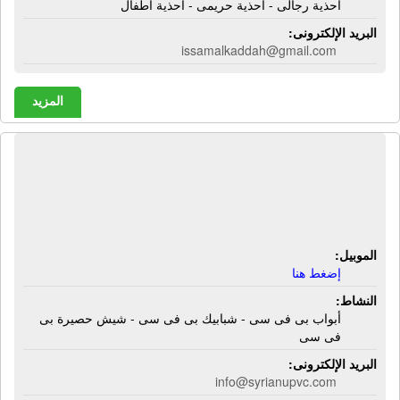
أحذية رجالى - أحذية حريمى - أحذية أطفال
البريد الإلكترونى:
issamalkaddah@gmail.com
المزيد
الشركة السورية لأعمال بى فى سى |
أبواب بى فى سى - شبابيك بى فى سى -
شيش حصيرة بى فى سى
الموبيل:
إضغط هنا
النشاط:
أبواب بى فى سى - شبابيك بى فى سى - شيش حصيرة بى
فى سى
البريد الإلكترونى:
info@syrianupvc.com