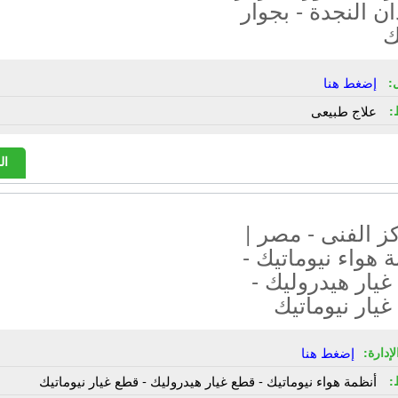
ان النجدة - بجوار
ك
:
إضغط هنا
:
علاج طبيعى
ال
ز الفنى - مصر |
 هواء نيوماتيك -
يار هيدروليك -
يار نيوماتيك
إدارة:
إضغط هنا
:
أنظمة هواء نيوماتيك - قطع غيار هيدروليك - قطع غيار نيوماتيك