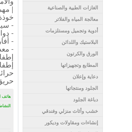
والأم
| مه
الغازات الطبية والصناعية
خوذة
معالجة المياه والفلاتر
- سي
أدوية وتجميل ومستلزمات
- دوا
- أفا
البلاستيك واللدائن
- معد
الورق والكرتون
إطفاء
إطفاء
المطابع وتجهيزاتها
حرائق
دعاية وإعلان
حريق
الجلود ومنتجاتها
هاتف ال
دباغة الجلود
النشاط
خشب وأثاث منزلي وفندقي
إنشاءات ومقاولات وديكور