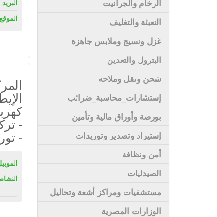
الرخام والجرانيت
البريد 
الموقع 
التعبئة والتغليف
غزل ونسيج وملابس جاهزة
البترول والتعدين
شحن ونقل وملاحة
المرك
الإيط
إستشارات_محاسبة_ضرائب
كهربا
بورصة وأوراق مالية وتأمين
- ترك
- تور
إستيراد وتصدير وتوريدات
أمن ونظافة
الموبيل
الصيدليات
النشاط
مستشفيات ومراكز أشعة وتحاليل
الوزارات المصرية