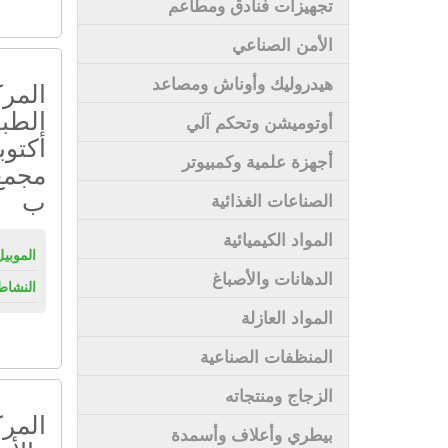
تجهيزات فنادق ومطاعم
الأمن الصناعي
هيدروليك وأوناش ومصاعد
المر
الطب
أوتوميشن وتحكم آلي
أكتوب
أجهزة علمية وكمبيوتر
مجمع 
ب
الصناعات الغذائية
المواد الكيميائية
الموبيل
الدهانات والأصباغ
النشاط
المواد العازلة
المنظفات الصناعية
الزجاج ومنتجاته
المرك
بيطري وأعلاف وأسمدة