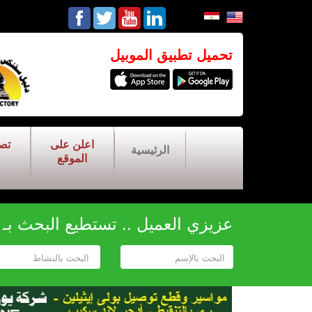
تحميل تطبيق الموبيل
اعلن على
تص
الرئيسية
الموقع
عزيزي العميل .. تستطيع البحث بـ أح