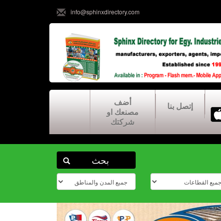
info@sphinxdirectory.com
أضف
إتصل بنا
مصنعك او
شركتك