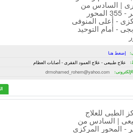
رى | السادس من
أكتوبر - 355 المحور
زى - أعلى المنوفى
بجى - أمام التوحيد
ر
:
إضغط هنا
:
علاج طبيعى - علاج العمود الفقرى - أصابات العظام
الإلكترونى:
drmohamed_rohem@yahoo.com
ال
ز الطبى للعلاج
يعى | السادس من
ر - المحور المركزى