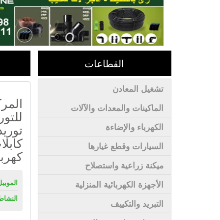
القطاعات
تشغيل المعادن
المرك
الماكينات والمعدات والآلات
للتور
توريد
الكهرباء والإضاءة
كابلا
السيارات وقطع غيارها
كهربا
ميكنة زراعية واستصلاح
الموبيل
الأجهزة الكهربائية المنزلية
النشاط
التبريد والتكييف