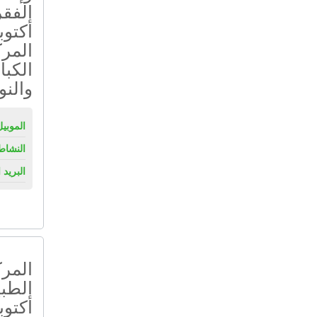
الفق
المرك
الكبا
والنو
الموبيل
النشاط
البريد 
المرك
الطب
أكتوب