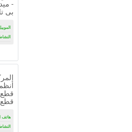
- ميد
بى ت
الموبيل
النشاط
المرك
أنظمة
قطع غ
قطع غ
هاتف ال
النشاط