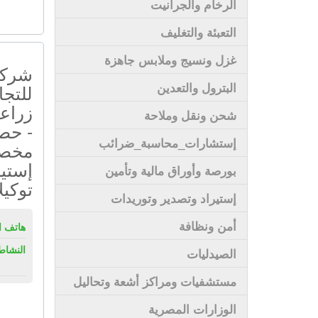
الرخام والجرانيت
التعبئة والتغليف
غزل ونسيج وملابس جاهزة
شركة 
البترول والتعدين
للتجا
زراعي
شحن ونقل وملاحة
- حصا
إستشارات_محاسبة_ضرائب
مخصب
إستير
بورصة وأوراق مالية وتأمين
توكيل
إستيراد وتصدير وتوريدات
أمن ونظافة
هاتف ال
النشاط
الصيدليات
مستشفيات ومراكز أشعة وتحاليل
الوزارات المصرية