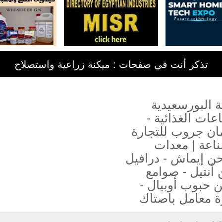
تذكر أنت في صفحات : ميكنة زراعية واستصلاح
 البورسعيدية
عات الغذائية -
ان جروب للتجارة
اعة | معدات
ن إيماش - درافيل
أنتيل - صوامع
 حبوب أوبيال -
ة معامل باصتاك