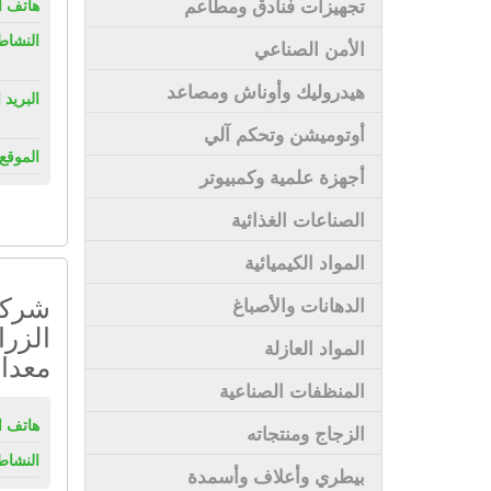
تجهيزات فنادق ومطاعم
هاتف ال
النشاط
الأمن الصناعي
هيدروليك وأوناش ومصاعد
البريد 
أوتوميشن وتحكم آلي
الموقع 
أجهزة علمية وكمبيوتر
الصناعات الغذائية
المواد الكيميائية
شركة 
الدهانات والأصباغ
الزرا
المواد العازلة
معدا
المنظفات الصناعية
هاتف ال
الزجاج ومنتجاته
النشاط
بيطري وأعلاف وأسمدة