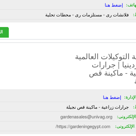
هاتف:
إضغط هنا
:
فلانشات رى - مستلزمات رى - محطات تحلية
ال
التوكيلات العالمية
دينيا | جرارات
ة - ماكينة قص
إدارة:
إضغط هنا
:
جرارات زراعية - ماكينة قص نجيلة
الإلكترونى:
gardenasales@univag.org
الإلكترونى:
https://gardeningegypt.com/