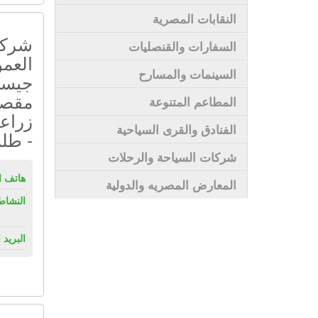
النقابات المصرية
شركة
السفارات والقنصليات
العمو
السينمات والمسارح
جيسكو
مقصا
المطاعم المتنوعة
زراعي
الفنادق والقرى السياحية
- طل
شركات السياحة والرحلات
هاتف ال
المعارض المصريه والدولية
النشاط
البريد 