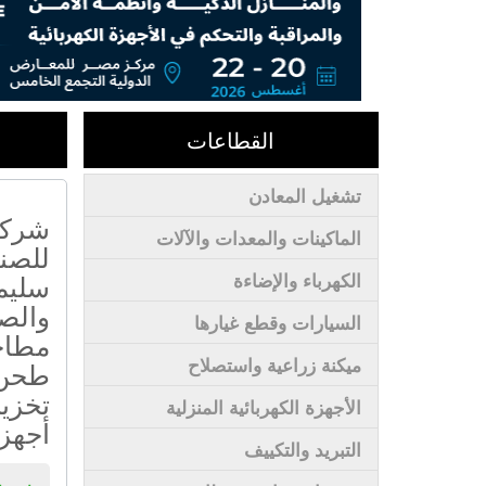
القطاعات
تشغيل المعادن
شركة
الماكينات والمعدات والآلات
للصنا
سليم
الكهرباء والإضاءة
والصن
السيارات وقطع غيارها
مطاح
ميكنة زراعية واستصلاح
طحن 
تخزين
الأجهزة الكهربائية المنزلية
أجهز
التبريد والتكييف