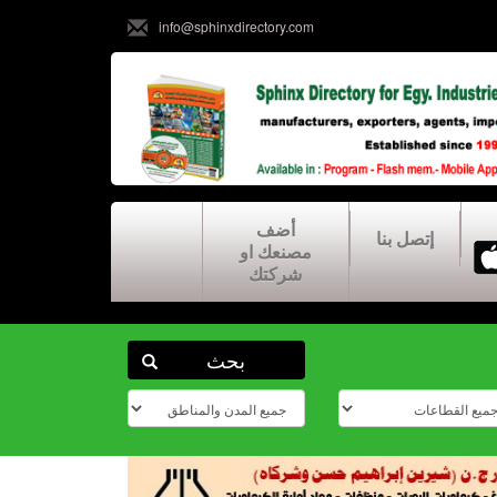
info@sphinxdirectory.com
أضف
إتصل بنا
مصنعك او
شركتك