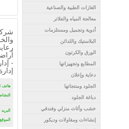
الغازات الطبية والصناعية
معالجة المياه والفلاتر
شركة 
أدوية وتجميل ومستلزمات
والخد
البلاستيك واللدائن
رعاية
الورق والكرتون
أراض
- إدا
المطابع وتجهيزاتها
إدار
دعاية وإعلان
الجلود ومنتجاتها
هاتف ال
النشاط
دباغة الجلود
خشب وأثاث منزلي وفندقي
البريد 
إنشاءات ومقاولات وديكور
الموقع 