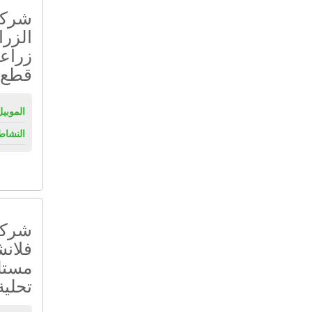
شركة 
الزرا
زراعي
قطع 
الموبيل
النشاط
شركة 
فلان
مستل
تحلية