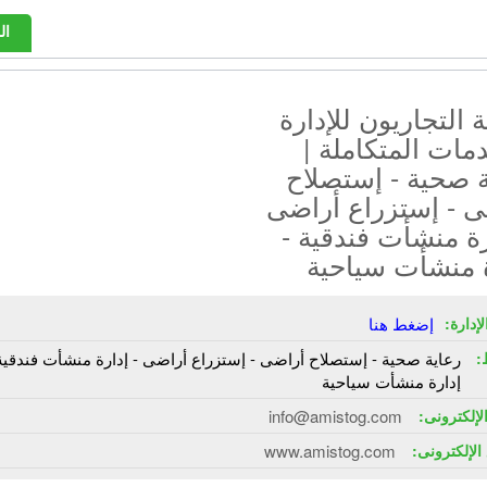
ال
التجاريون للإدارة
مات المتكاملة |
 صحية - إستصلاح
ى - إستزراع أراضى
رة منشأت فندقية -
ة منشأت سياحية
إدارة:
إضغط هنا
:
رعاية صحية - إستصلاح أراضى - إستزراع أراضى - إدارة منشأت فندقية
إدارة منشأت سياحية
الإلكترونى:
info@amistog.com
الإلكترونى:
www.amistog.com