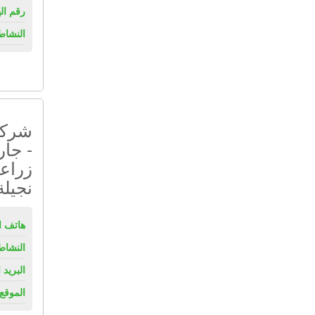
رقم ال
النشاط
شركة 
- جار
زراعي
نجيلة
هاتف ال
النشاط
البريد 
الموقع 