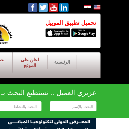
تحميل تطبيق الموبيل
اعلن على
تص
الرئيسية
الموقع
عزيزي العميل .. تستطيع البحث بـ أح