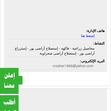
شركة الأرض الطيبة لإستصلاح وإستزراع
الأراضى | محاصيل زراعية - فاكهة -
إستصلاح أراضى بور - إستزراع أراضى
بور - إستصلاح أراضى صحراوية
هاتف الإدارة:
إضغط هنا
النشاط:
محاصيل زراعية - فاكهة - إستصلاح أراضى بور - إستزراع
أراضى بور - إستصلاح أراضى صحراوية
البريد الإلكترونى:
mzaher1966@yahoo.com
المزيد
شركة الأفق للتنمية الزراعية | مقاولات
عامة - مواد ابناء