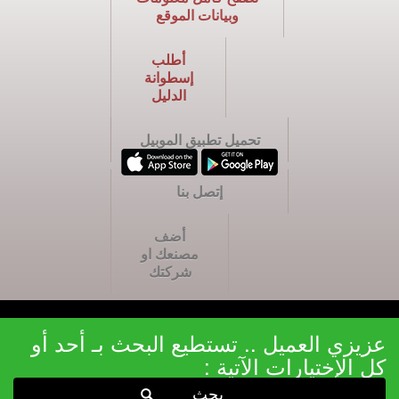
وبيانات الموقع
أطلب
إسطوانة
الدليل
تحميل تطبيق الموبيل
إتصل بنا
أضف
مصنعك او
شركتك
عزيزي العميل .. تستطيع البحث بـ أحد أو
كل الإختيارات الآتية :