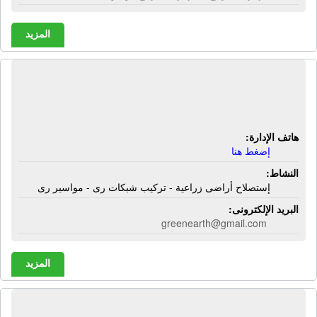
المزيد
شركة الأرض الخضراء | إستصلاح أراضى
زراعية - تركيب شبكات رى - مواسير رى
هاتف الإدارة:
إضغط هنا
النشاط:
إستصلاح أراضى زراعية - تركيب شبكات رى - مواسير رى
البريد الإلكترونى:
greenearth@gmail.com
المزيد