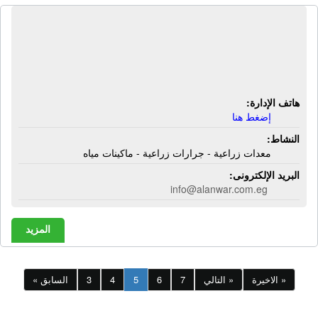
شركة الأنوار للتوريدات العمومية |
معدات زراعية - جرارات زراعية -
ماكينات مياه
هاتف الإدارة:
إضغط هنا
النشاط:
معدات زراعية - جرارات زراعية - ماكينات مياه
البريد الإلكترونى:
info@alanwar.com.eg
المزيد
الاخيرة »
التالي »
7
6
5
4
3
« السابق