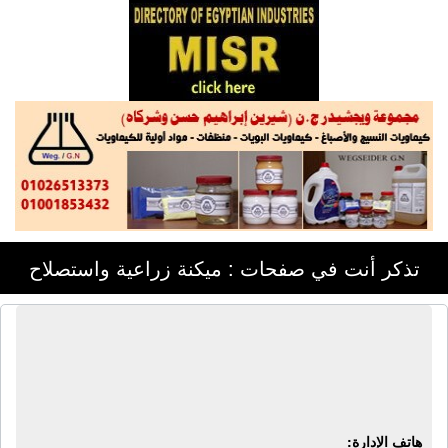
تذكر أنت في صفحات : ميكنة زراعية واستصلاح
شركة إيجيبكو للتجارة | معدات زراعية -
معدات حفر كلاكشون - لودرات - معدات
ثقيلة
هاتف الإدارة: