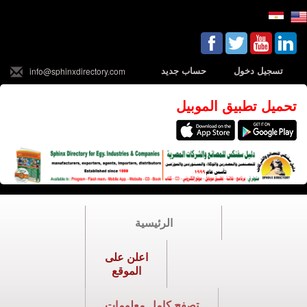
تسجيل دخول
حساب جديد
info@sphinxdirectory.com
تحميل تطبيق الموبيل
الرئيسية
اعلن على
الموقع
تصفح كامل معلومات