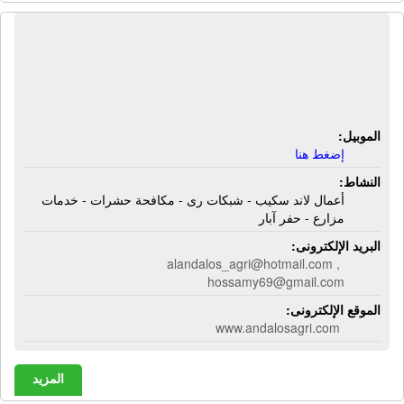
شركة الأندلس الزراعية | أعمال لاند
سكيب - شبكات رى - مكافحة حشرات -
خدمات مزارع - حفر آبار
الموبيل:
إضغط هنا
النشاط:
أعمال لاند سكيب - شبكات رى - مكافحة حشرات - خدمات
مزارع - حفر آبار
البريد الإلكترونى:
alandalos_agri@hotmail.com ,
hossamy69@gmail.com
الموقع الإلكترونى:
www.andalosagri.com
المزيد