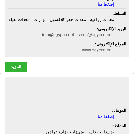
إضغط هنا
النشاط:
معدات زراعية - معدات حفر كلاكشون - لودرات - معدات ثقيلة
البريد الإلكترونى:
info@egypco.net , sales@egypco.net
الموقع الإلكترونى:
www.egypco.net
المزيد
شركة إيه كيو سى بى | تجهيزات مزارع -
تجهيزات مزارع دواجن
الموبيل:
إضغط هنا
النشاط:
تجهيزات مزارع - تجهيزات مزارع دواجن