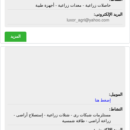
حاصلات زراعية - معدات زراعية - أجهزة طبية
البريد الإلكترونى:
luxor_agri@yahoo.com
المزيد
شركة الأقصى للإستثمار والتنمية
الزراعية | مستلزمات شبكات رى -
شتلات زراعية - إستصلاح أراضى - زراعة
أراضى - طاقة شمسية
الموبيل:
إضغط هنا
النشاط:
مستلزمات شبكات رى - شتلات زراعية - إستصلاح أراضى -
زراعة أراضى - طاقة شمسية
البريد الإلكترونى: