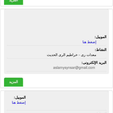
مصنع نصار جروب لمستلزمات الزراعية |
معدات رى - خراطيم الرى الحديث
الموبيل:
إضغط هنا
النشاط:
معدات رى - خراطيم الرى الحديث
البريد الإلكترونى:
aslamysynsar@gmail.com
المزيد
الموبيل:
معرض الإسراء | معدات زراعية
إضغط هنا