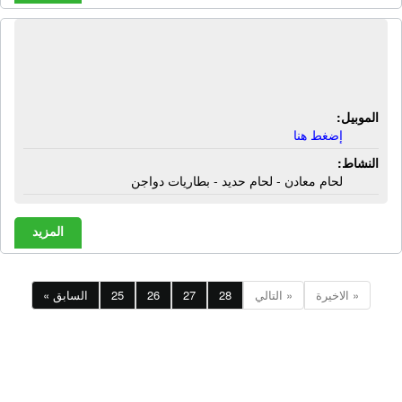
ورشة الزهيرى لمشغولات الحديد | لحام
معادن - لحام حديد - بطاريات دواجن
الموبيل:
إضغط هنا
النشاط:
لحام معادن - لحام حديد - بطاريات دواجن
المزيد
الاخيرة »
التالي »
28
27
26
25
« السابق