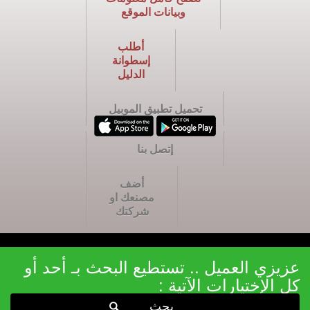
وبيانات الموقع
أطلب
إسطوانة
الدليل
تحميل تطبيق الموبيل
إتصل بنا
أضف
مصنعك او
شركتك
عزيزي العميل .. تستطيع البحث بـ أحد أو
كل الإختيارات الآتية :