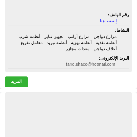
تفريغ - أعلاف دواجن - معدات مجازر
رقم الهاتف:
إضغط هنا
النشاط:
مزارع دواجن - مزارع أرانب - تجهيز عنابر - أنظمة شرب -
أنظمة تغذية - أنظمة تهوية - أنظمة تبريد - معامل تفريغ -
أعلاف دواجن - معدات مجازر
البريد الإلكترونى:
farid.shaco@hotmail.com
المزيد
مصنع طنطا موتورز للمعدات الزراعية |
معدات زراعية - معدات تهوية -
مقطورات زراعية كسح - مقطورات
زراعية سطح - مقطورات زراعية قلاب -