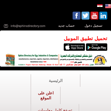
تسجيل دخول
حساب جديد
info@sphinxdirectory.com
تحميل تطبيق الموبيل
الرئيسية
اعلن على
الموقع
تصفح كامل معلومات