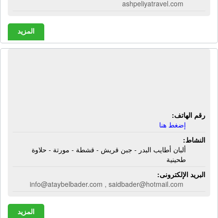
ashpeliyatravel.com
المزيد
شركة أطايب البدر | ألبان أطايب البدر -
جبن قريش - قشطة - مورتة - حلاوة
طحينية
رقم الهاتف:
إضغط هنا
النشاط:
ألبان أطايب البدر - جبن قريش - قشطة - مورتة - حلاوة
طحينية
البريد الإلكترونى:
info@ataybelbader.com , saidbader@hotmail.com
المزيد