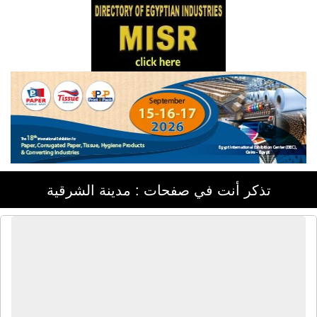
تذكر أنت في صفحات : مدينة الشرقية
شركة أترو ترافيل | رحلات سياحية
خارجية - رحلات سياحية داخلية - رحلات
حج وعمرة - تأشيرات سياحية - حجز
تذاكر طيران - نقل سياحى