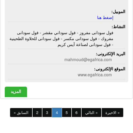
الموبيل:
إضغط هنا
النشاط:
فول سودانى مفروز - فول سوداني مقشر - فول سودانى
مفروك - فول سودانى مكسر - فول سودانى للحلاوة الطحينية
- فول سودانى لصناعة آيس كريم
البريد الإلكترونى:
mahmoud@egafrica.com
الموقع الإلكترونى:
www.egafrica.com
المزيد
الاخيرة »
التالي »
6
5
4
3
2
« السابق