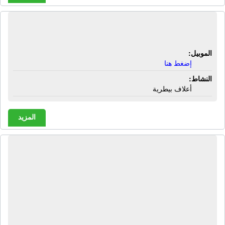
شركة أعلاف إكسترا | أعلاف بيطرية
الموبيل:
إضغط هنا
النشاط:
أعلاف بيطرية
المزيد
شركة أفريقيا جرين للتنمية الزراعية |
فول سودانى مفروز - فول سوداني
مقشر - فول سودانى مفروك - فول
سودانى مكسر - فول سودانى للحلاوة
الطحينية - فول سودانى لصناعة آيس
كريم