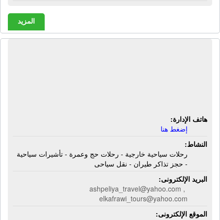
المزيد
شركة أشبيلية ترافيل للسياحة | رحلات
سياحية خارجية - رحلات حج وعمرة -
تأشيرات سياحية - حجز تذاكر طيران -
نقل سياحى
هاتف الإدارة:
إضغط هنا
النشاط:
رحلات سياحية خارجية - رحلات حج وعمرة - تأشيرات سياحية
- حجز تذاكر طيران - نقل سياحى
البريد الإلكترونى:
ashpeliya_travel@yahoo.com ,
elkafrawi_tours@yahoo.com
الموقع الإلكترونى: