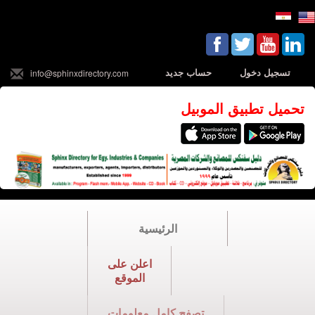
تسجيل دخول
حساب جديد
info@sphinxdirectory.com
تحميل تطبيق الموبيل
الرئيسية
اعلن على
الموقع
تصفح كامل معلومات