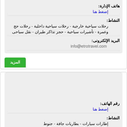
هاتف الإدارة:
إضغط هنا
النشاط:
رحلات سياحية خارجية - رحلات سياحية داخلية - رحلات حج
وعمرة - تأشيرات سياحية - حجز تذاكر طيران - نقل سياحى
البريد الإلكترونى:
info@etrotravel.com
المزيد
شركة أحمد رجب | إطارات سيارات -
بطاريات جافة - جنوط
رقم الهاتف:
إضغط هنا
النشاط:
إطارات سيارات - بطاريات جافة - جنوط