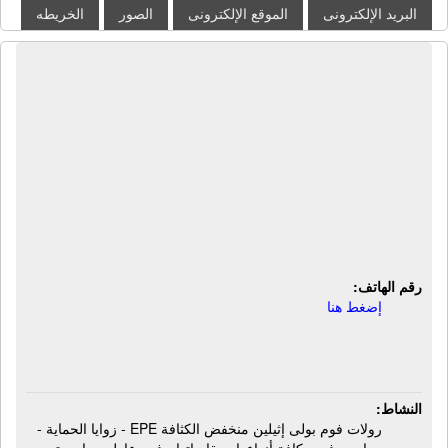
البريد الإلكترونى
الموقع الإلكترونى
الصور
الخريطه
مصنع فوم اكسبرتس للصناعات
البلاستيكية | رولات فوم بولى إثيلين
منخفض الكثافة EPE - زوايا الحماية -
مواسير فوم - فوم عازل حرارى تحت
أرضيات HDF - فوم عازل حرارى تحت
سجاد المساجد والمدارس والحضانات
والأسطح - أكياس الفوم - أكياس البابلز
رقم الهاتف:
إضغط هنا
النشاط:
رولات فوم بولى إثيلين منخفض الكثافة EPE - زوايا الحماية -
مواسير فوم بكافة أنواعها ومقاساتها - فوم عازل حرارى تحت