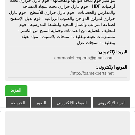
أرضيات HDF - فوم عازل حرارى تحت سجاد المساجد
والمدارس والحضانات - فوم عازل حرارى للأسطح - فوم عازل
حرارى لمزارع الدواجن والصوب الزراعية - فوم بديل الإسفنج
لصناعة المراتب وأعمال التنجيد وللشنط المدرسية - فوم
للتغليف للحماية من الصدمات وحماية المنتج من الكسر -
مستلزمات تعبئه وتغليف - منتجات بلاستيك - مواد تعبئه
وتغليف - منتجات عزل
البريد الإلكترونى:
amrmoslehexperts@gmail.com
الموقع الإلكترونى:
http://foamexperts.net/
المزيد
البريد الإلكترونى
الموقع الإلكترونى
الصور
الخريطه
شركة محمد حرب جروب للمقاولات
والتوريدات الهندسية ش م م