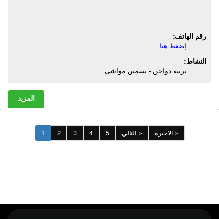
جمعية البركة لتنمية الثروة الحيوانية
والداجنة | تربية دواجن - تسمين مواشى
رقم الهاتف:
إضغط هنا
النشاط:
تربية دواجن - تسمين مواشى
المزيد
الاخيرة »
التالي »
5
4
3
2
1