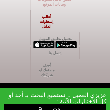
وبيانات الموقع
أطلب
إسطوانة
الدليل
تحميل تطبيق الموبيل
إتصل بنا
أضف
مصنعك او
شركتك
عزيزي العميل .. تستطيع البحث بـ أحد أو
كل الإختيارات الآتية :