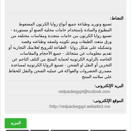
النشاط:
تصنيع وتوريد وطباعة جميع أنواع زوايا الكرتون المضغوط
المطبوع والسادة بإستخدام خامات محلية الصنع أو مستوردة -
تصنيع زوايا الكرتون من خامات متعددة ومقاسات مختلفه من
ورق متعدد الطبقات ويتم تكوينه ولصقه وطباعته وقصه
وتشكيله علي شكل زوايا - الطباعة للترويج لعلامتك التجارية أو
تقديم معلومات عن منتجاتك - جميع الأحجام والمقاسات
الخاصه بالزاوية الكرتونية لحماية المنتج من التلف الناجم عن
التخزين أو النقل او الشحن - تصنيع الزوايا الكرتونية لمساعدة
مصدري الخضروات والفواكة في عمليه الشحن والنقل للحفاظ
علي سلامه المنتج
البريد الإلكترونى:
redpackegypt@outlook.com
الموقع الإلكترونى:
http://redpackegypt.website3.me/
المزيد