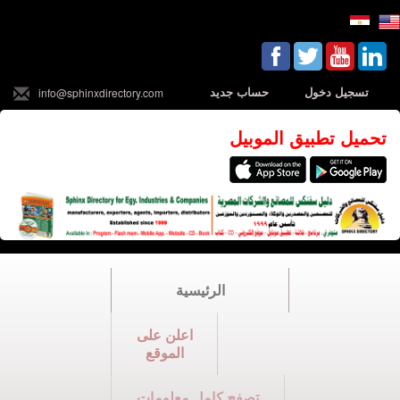
تسجيل دخول
حساب جديد
info@sphinxdirectory.com
تحميل تطبيق الموبيل
الرئيسية
اعلن على
الموقع
تصفح كامل معلومات