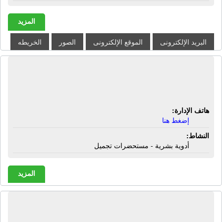
المزيد
البريد الإلكترونى
الموقع الإلكترونى
الصور
الخريطه
أجزاخانة السلام | شارع مصطفى كامل -
الزقازيق - الشرقية
هاتف الإدارة:
إضغط هنا
النشاط:
أدوية بشرية - مستحضرات تجميل
المزيد
الشركة الدولية وسلفر ستار لتجارة