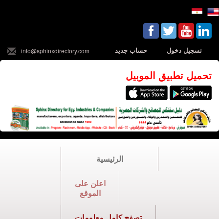
تسجيل دخول
حساب جديد
info@sphinxdirectory.com
تحميل تطبيق الموبيل
الرئيسية
اعلن على
الموقع
تصفح كامل معلومات