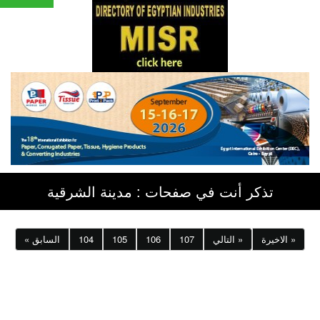
تذكر أنت في صفحات : مدينة الشرقية
الاخيرة »
التالي »
107
106
105
104
« السابق