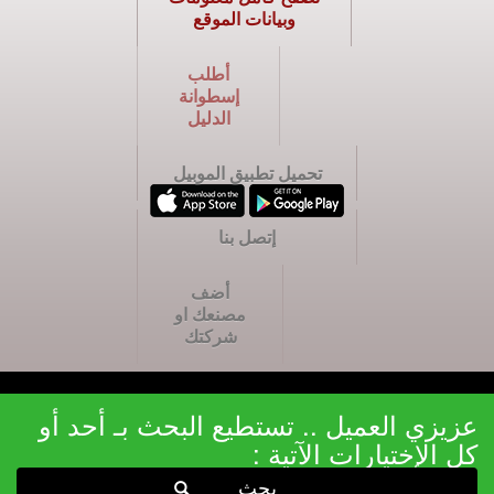
وبيانات الموقع
أطلب
إسطوانة
الدليل
تحميل تطبيق الموبيل
إتصل بنا
أضف
مصنعك او
شركتك
عزيزي العميل .. تستطيع البحث بـ أحد أو
كل الإختيارات الآتية :