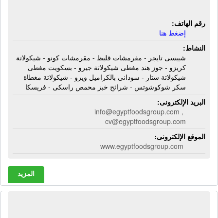
شرائح خبز محمص راسكى - فريسكا
رقم الهاتف:
إضغط هنا
النشاط:
شيبسى تايجر - مقرمشات قلبظ - مقرمشات كونو - شيكولاتة
كريزو - جوز هند مغطى شيكولاتة جيرو - بسكويت مغطى
شيكولاتة ستار - سودانى بالكراميل ويزو - شيكولاتة مغطاة
سكر شوكوشوتس - شرائح خبز محمص راسكى - فريسكا
البريد الإلكترونى:
info@egyptfoodsgroup.com ,
cv@egyptfoodsgroup.com
الموقع الإلكترونى:
www.egyptfoodsgroup.com
المزيد
شركة الأوائل للصناعات البلاستيكية |