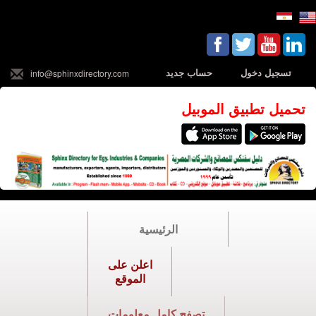
تسجيل دخول
حساب جديد
info@sphinxdirectory.com
تحميل تطبيق الموبيل
الرئيسية
اعلن على
الموقع
تصفح كامل معلومات