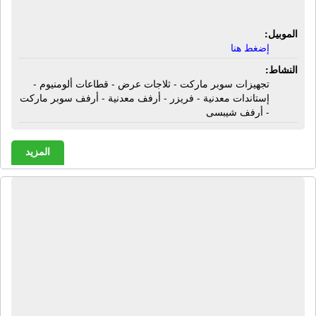
أرفف شيبسى
الموبيل:
إضغط هنا
النشاط:
تجهيزات سوبر ماركت - ثلاجات عرض - قطاعات ألومنيوم -
إستاندات معدنية - فريزر - أرفف معدنية - أرفف سوبر ماركت
- أرفف شيبسى
المزيد
شركة إيجيبت فودز - جروب | شيبسى
تايجر - مقرمشات قلبظ - مقرمشات
كونو - شيكولاتة كريزو - جوز هند مغطى
شيكولاتة جيرو - بسكويت مغطى
شيكولاتة ستار - سودانى بالكراميل ويزو
- شيكولاتة مغطاة سكر شوكوشوتس -