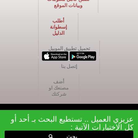
وبيانات الموقع
أطلب
إسطوانة
الدليل
تحميل تطبيق الموبيل
إتصل بنا
أضف
مصنعك او
شركتك
عزيزي العميل .. تستطيع البحث بـ أحد أو
كل الإختيارات الآتية :