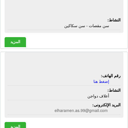
شركة الجوهرة لسن الأسلحة | سن
مقصات - سن سكاكين
النشاط:
سن مقصات - سن سكاكين
المزيد
شركة الحرمين للأعلاف | أعلاف دواجن
رقم الهاتف:
إضغط هنا
النشاط:
أعلاف دواجن
البريد الإلكترونى:
elharamen.as.99@gmail.com
المزيد