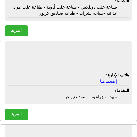
النشاط:
طباعة علب دوبلكس - طباعة علب أدوية - طباعة علب مواد
غذائية -طباعة نشرات - طباعة صناديق كرتون
المزيد
شركة الجداوى للتنمية الزراعية | مبيدات
زراعية - أسمدة زراعية
هاتف الإدارة:
إضغط هنا
النشاط:
مبيدات زراعية - أسمدة زراعية
المزيد