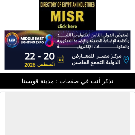
تذكر أنت في صفحات : مدينة قويسنا
شركة أيسلاند للتبريد | تجهيزات سوبر
ماركت - ثلاجات عرض - قطاعات
ألومنيوم - إستاندات معدنية - فريزر -
أرفف معدنية - أرفف سوبر ماركت -