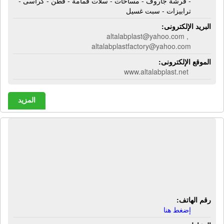
- فرشة جاروف - مساحات - سلات قمامة - قطن - كراسى -
ترابيزات - سبت غسيل
البريد الإلكترونى:
altalabplast@yahoo.com ,
altalabplastfactory@yahoo.com
الموقع الإلكترونى:
www.altalabplast.net
المزيد
شركة التوحيد للطباعة | طباعة علب
دوبلكس - طباعة علب أدوية - طباعة
علب مواد غذائية -طباعة نشرات - طباعة
صناديق كرتون
رقم الهاتف:
إضغط هنا