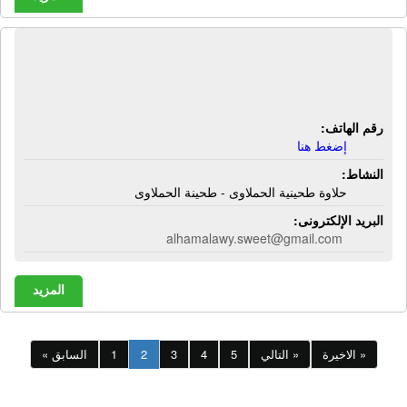
شركة الحملاوى سويت | حلاوة طحينية
الحملاوى - طحينة الحملاوى
رقم الهاتف:
إضغط هنا
النشاط:
حلاوة طحينية الحملاوى - طحينة الحملاوى
البريد الإلكترونى:
alhamalawy.sweet@gmail.com
المزيد
الاخيرة »
التالي »
5
4
3
2
1
« السابق