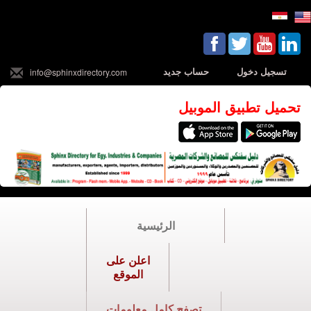
تسجيل دخول
حساب جديد
info@sphinxdirectory.com
تحميل تطبيق الموبيل
الرئيسية
اعلن على
الموقع
تصفح كامل معلومات