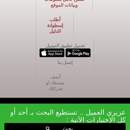
وبيانات الموقع
أطلب
إسطوانة
الدليل
تحميل تطبيق الموبيل
إتصل بنا
أضف
مصنعك او
شركتك
عزيزي العميل .. تستطيع البحث بـ أحد أو
كل الإختيارات الآتية :