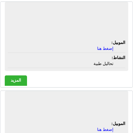
معمل التقوى للتحاليل طبية | شارع
شمنديل - عمارة محمد القاضى - قويسنا
- الشرقية
الموبيل:
إضغط هنا
النشاط:
تحاليل طبية
المزيد
مناحل ألـ زايد | عسل نحل ألـ زايد - شمع
العسل - غذاء ملكات - حبوب لقاح
الموبيل:
إضغط هنا