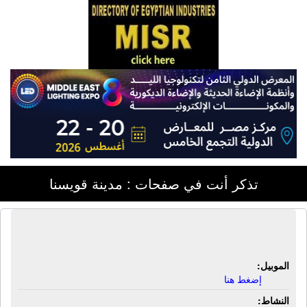
تذكر أنت في صفحات : مدينة قويسنا
مطبعة الشروق | طباعة أوفست - بانرات
الموبيل:
إضغط هنا
النشاط: