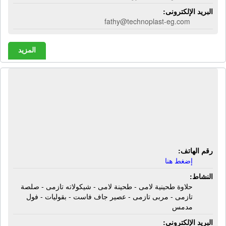
البريد الإلكترونى:
fathy@technoplast-eg.com
المزيد
شركة توب فودز | حلاوة طحينية لامى -
طحينة لامى - شيكولاته تازمى - صلصة
تازمى - مربى تازمى - عصير جاف فاست
- بقوليات - فول مدمس
رقم الهاتف:
إضغط هنا
النشاط:
حلاوة طحينية لامى - طحينة لامى - شيكولاته تازمى - صلصة
تازمى - مربى تازمى - عصير جاف فاست - بقوليات - فول
مدمس
البريد الإلكترونى: