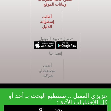
وبيانات الموقع
أطلب
إسطوانة
الدليل
تحميل تطبيق الموبيل
إتصل بنا
أضف
مصنعك او
شركتك
عزيزي العميل .. تستطيع البحث بـ أحد أو
كل الإختيارات الآتية :