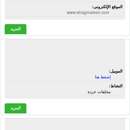
الموقع الإلكترونى:
www.elnagmateen.com
المزيد
شركة النهضة لتجميع الخرده وكبسها |
مخلفات خردة
الموبيل:
إضغط هنا
النشاط:
مخلفات خردة
المزيد