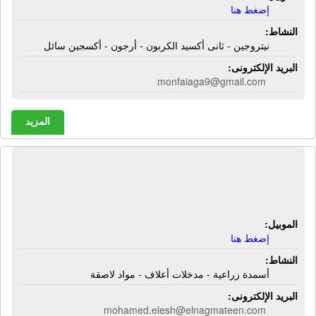
إضغط هنا
النشاط:
نيتروجين - ثانى أكسيد الكربون - أرجون - أكسجين سائل
البريد الإلكترونى:
monfaiaga9@gmail.com
المزيد
شركة النجمتين للتنمية الصناعية
والزراعية | أسمدة زراعية
الموبيل:
إضغط هنا
النشاط:
أسمدة زراعية - مدخلات أعلاف - مواد لاصقة
البريد الإلكترونى:
mohamed.elesh@elnagmateen.com