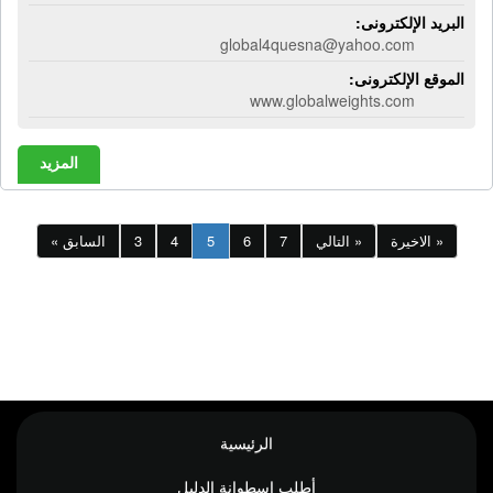
البريد الإلكترونى:
global4quesna@yahoo.com
الموقع الإلكترونى:
www.globalweights.com
المزيد
الاخيرة »
التالي »
7
6
5
4
3
« السابق
الرئيسية
أطلب إسطوانة الدليل