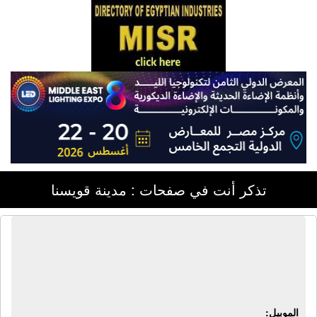
تذكر أنت في صفحات : مدينة قويسنا
شركة المنوفية للغازات الصناعية |
نيتروجين - ثانى أكسيد الكربون - أرجون -
أكسجين سائل
الموبيل: