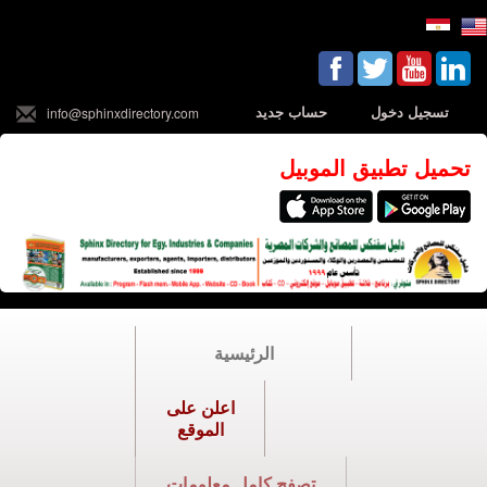
تسجيل دخول
حساب جديد
info@sphinxdirectory.com
تحميل تطبيق الموبيل
الرئيسية
اعلن على
الموقع
تصفح كامل معلومات