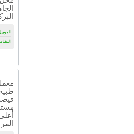
الجاه
البرك
الموبيل
النشاط
معمل 
فيصل
مستش
أعلى 
المري