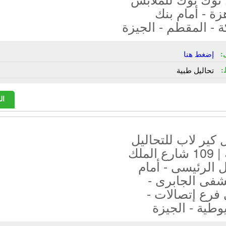
زة - أمام بنك
ة - المقطم - الجيزة
:
إضغط هنا
:
تحاليل طبية
ال
كير لاب للتحاليل
طبية | 109 شارع الملك
 الرئيسى - أمام
فى الجابرى -
فرع إتصالات -
وطية - الجيزة