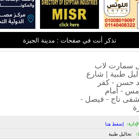
تذكر أنت في صفحات : مدينة الجيزة
 سمارت لاب
ليل طبية | شارع
 حسن - كفر
س - أمام
فى تاج - فيصل -
ة
إدارة:
إضغط هنا
:
تحاليل طبية