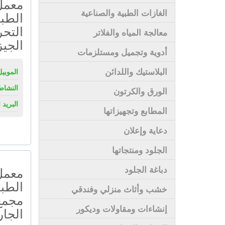
معمل 
الغازات الطبية والصناعية
التحر
معالجة المياه والفلاتر
الجيز
أدوية وتجميل ومستلزمات
البلاستيك واللدائن
الموبيل
النشاط
الورق والكرتون
البريد 
المطابع وتجهيزاتها
دعاية وإعلان
الجلود ومنتجاتها
دباغة الجلود
معمل 
الطب
خشب وأثاث منزلي وفندقي
مجمع
إنشاءات ومقاولات وديكور
الجار