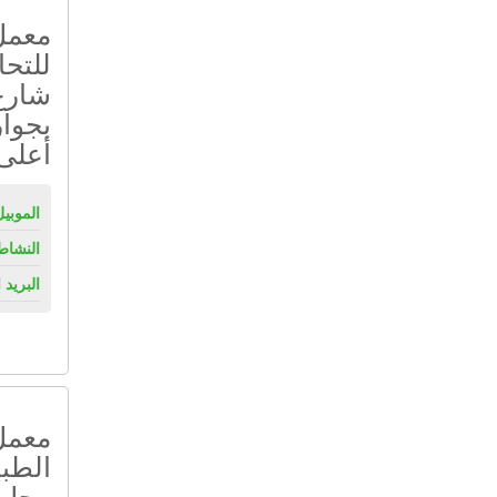
معمل
شارع 
بجوا
أعلى بنك C
الموبيل
النشاط
البريد 
معمل 
محل 