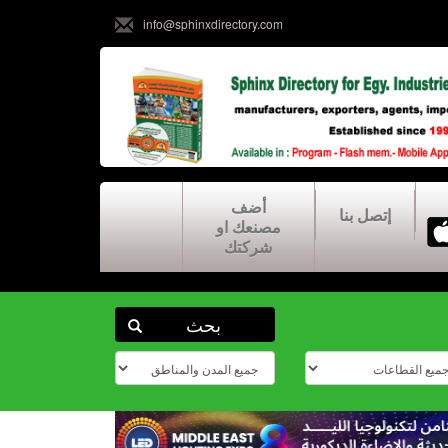
info@sphinxdirectory.com
أضف
إتصل بنا
مصنعك او
شركتك