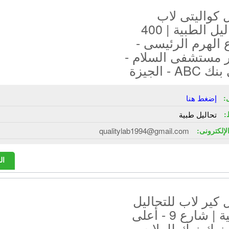
 كواليتى لاب
للتحاليل الطبية | 400
الهرم الرئيسى -
ر مستشفى السلام -
AB - الجيزة
:
إضغط هنا
:
تحاليل طبية
الإلكترونى:
qualitylab1994@gmail.com
ال
كير لاب للتحاليل
الطبية | شارع 9 - أعلى
نوك نوك للملابس