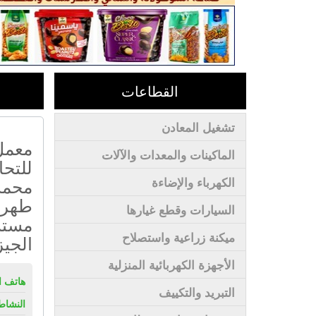
القطاعات
تشغيل المعادن
معمل
الماكينات والمعدات والآلات
للتحا
محمد
الكهرباء والإضاءة
طهرم
السيارات وقطع غيارها
مستش
ميكنة زراعية واستصلاح
الجيز
الأجهزة الكهربائية المنزلية
هاتف ال
التبريد والتكييف
النشاط