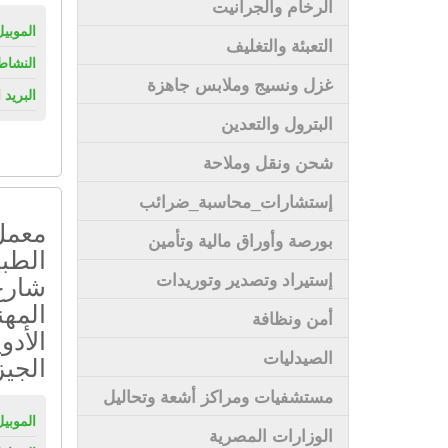
الرخام والجرانيت
الموبيل
التعبئة والتغليف
النشاط
غزل ونسيج وملابس جاهزة
البريد 
البترول والتعدين
شحن ونقل وملاحة
إستشارات_محاسبة_ضرائب
معمل 
بورصة وأوراق مالية وتأمين
الطبي
إستيراد وتصدير وتوريدات
شارع 
المه
أمن ونظافة
الأدو
الصيدليات
الجيز
مستشفيات ومراكز أشعة وتحاليل
الموبيل
الوزارات المصرية