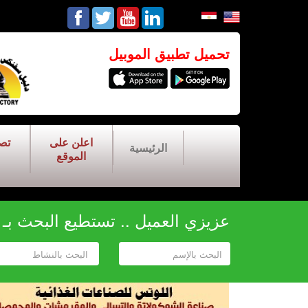
تحميل تطبيق الموبيل
اعلن على
تص
الرئيسية
الموقع
عزيزي العميل .. تستطيع البحث بـ أح