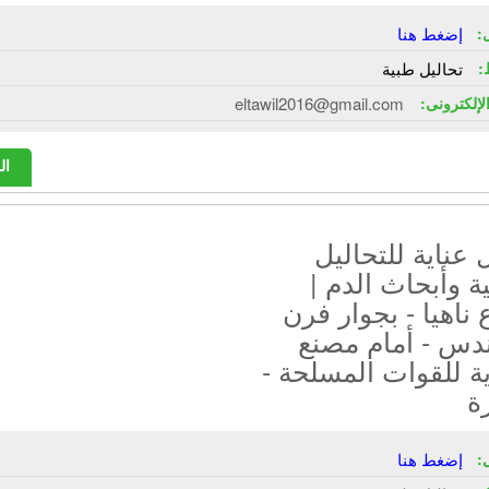
:
إضغط هنا
:
تحاليل طبية
الإلكترونى:
eltawil2016@gmail.com
ال
عناية للتحاليل
ة وأبحاث الدم |
ناهيا - بجوار فرن
ندس - أمام مصنع
ية للقوات المسلحة -
ة
:
إضغط هنا