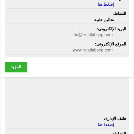
إضغط هنا
النشاط:
تحاليل طبية
البريد الإلكترونى:
info@trustlabseg.com
الموقع الإلكترونى:
www.trustlabseg.com
المزيد
معمل جين لاب للتحاليل طبية | 49 شارع
السودان - أعلى خير زمان - الدقى -
الجيزة
هاتف الإدارة:
إضغط هنا
النشاط: