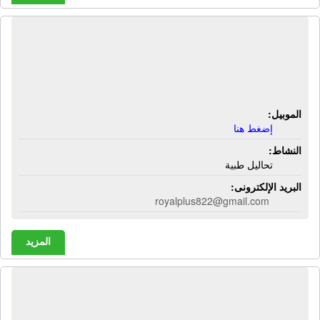
معمل رويال بلس للتحاليل الطبية | شارع
فيصل الرئيسى - محطة الطالبية - بجوار
مكة فون - فيصل - الجيزة
الموبيل:
إضغط هنا
النشاط:
تحاليل طبية
البريد الإلكترونى:
royalplus822@gmail.com
المزيد
معمل سبرميا للخصوبة | 240 شارع
الملك فيصل - أعلى ماء الذهب للعطور -