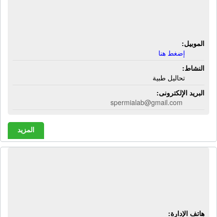
أمام النساجون الشرقيون - محطة
التعاون - الجيزة
الموبيل:
إضغط هنا
النشاط:
تحاليل طبية
البريد الإلكترونى:
spermialab@gmail.com
المزيد
معمل سبيكترو لاب للتحاليل الطبية |
شارع عثمان محرم - الطالبية - هرم -
الجيزة
هاتف الإدارة: