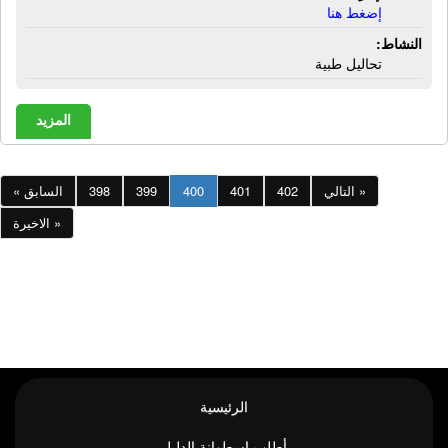
إضغط هنا
النشاط:
تحاليل طبية
المزيد
التالي »
402
401
400
399
398
« السابق
الاخيرة »
الرئيسية
أطلب إسطوانة الدليل