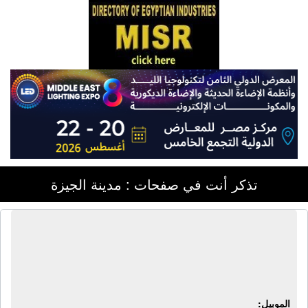
تذكر أنت في صفحات : مدينة الجيزة
معمل ترست للتحاليل طبية | 10 شارع
البطل أحمد عبد العزيز - المهندسين -
الجيزة
الموبيل: