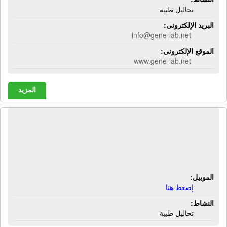
تحاليل طبية
البريد الإلكترونى:
info@gene-lab.net
الموقع الإلكترونى:
www.gene-lab.net
المزيد
معمل جينولاب للتحاليل الطبية | 52
شارع العشرين - أمام أسماك فواكة
البحر - فيصل - الجيزة
الموبيل:
إضغط هنا
النشاط:
تحاليل طبية