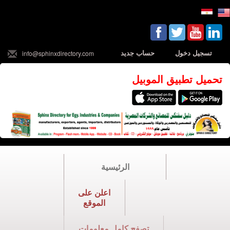
تسجيل دخول
حساب جديد
info@sphinxdirectory.com
تحميل تطبيق الموبيل
الرئيسية
اعلن على
الموقع
تصفح كامل معلومات