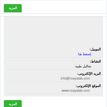
المزيد
معمل رؤية للتحاليل الطبية | 299 أ شارع
الثروة المعدنية - البوابة الأولى - حدائق
الأهرام - الجيزة
الموبيل:
إضغط هنا
النشاط:
تحاليل طبية
البريد الإلكترونى:
info@roayalab.com
الموقع الإلكترونى:
www.roayalab.com
المزيد