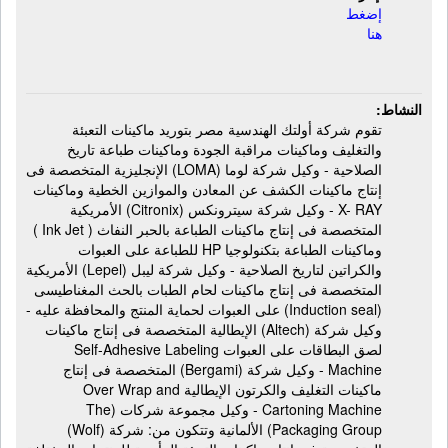
إضغط
هنا
النشاط:
تقوم شركة أولتك الهندسية مصر بتوريد ماكينات التعبئة
والتغليف وماكينات مراقبة الجودة وماكينات طباعة تاريخ
الصلاحية - وكيل شركة لوما (LOMA) الإنجليزية المتخصصة فى
إنتاج ماكينات الكشف عن المعادن والموازين الخطية وماكينات
X- RAY - وكيل شركة سيترونكس (Citronix) الأمريكية
المتخصصة فى إنتاج ماكينات الطباعة بالحبر النفاث ( Ink Jet )
وماكينات الطباعة بتكنولوجيا HP للطباعة على العبوات
والكراتين لتاريخ الصلاحية - وكيل شركة ليبل (Lepel) الأمريكية
المتخصصة فى إنتاج ماكينات لحام الطبات بالحث المغناطيسى
(Induction seal) على العبوات لحماية المنتج والمحافظة عليه -
وكيل شركة (Altech) الإيطالية المتخصصة فى إنتاج ماكينات
لصق البطاقات على العبوات Self-Adhesive Labeling
Machine - وكيل شركة (Bergami) المتخصصة فى إنتاج
ماكينات التغليف والكرتون الإيطالية Over Wrap and
Cartoning Machine - وكيل مجموعة شركات (The
Packaging Group) الألمانية وتتكون من: شركة (Wolf)