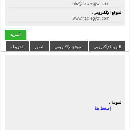
info@itac-egypt.com
الموقع الإلكترونى:
www.itac-egypt.com
المزيد
البريد الإلكترونى
الموقع الإلكترونى
الصور
الخريطه
شركة اللوتس للصناعات الغذائية - Lotus
snacks | صناعة الشوكولاتة والتسالي
والمقرمشات والمحمصات باعلي جودة
وأحدث تكنولوجيا
الموبيل:
إضغط هنا