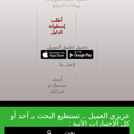
وبيانات الموقع
أطلب
إسطوانة
الدليل
تحميل تطبيق الموبيل
إتصل بنا
أضف
مصنعك او
شركتك
عزيزي العميل .. تستطيع البحث بـ أحد أو
كل الإختيارات الآتية :