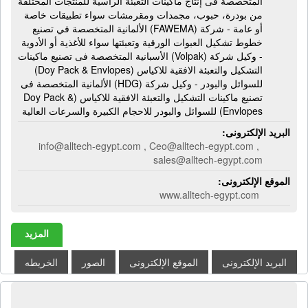
المتخصصة فى إنتاج ماكينات التعبئة الرأسية للمنتجات المختلفة
من بودرة، حبوب، مجمدات ومقرمشات سواء تطبيقات خاصة
أو عامة - شركة (FAWEMA) الألمانية المتخصصة في تصنيع
خطوط تشكيل العبوات الورقية وتعبئتها سواء للأغذية أو الأدوية
- وكيل شركة (Volpak) الأسبانية المتخصصة فى تصنيع ماكينات
التشكيل والتعبئة الافقية للاكياس (Doy Pack & Envlopes)
للسوائل والبودر - وكيل شركة (HDG) الألمانية المتخصصة فى
تصنيع ماكينات التشكيل والتعبئة الافقية للاكياس (Doy Pack &
Envlopes) للسوائل والبودر للاحجام الكبيرة والسرعات العالية
البريد الإلكترونى:
info@alltech-egypt.com , Ceo@alltech-egypt.com ,
sales@alltech-egypt.com
الموقع الإلكترونى:
www.alltech-egypt.com
المزيد
البريد الإلكترونى
الموقع الإلكترونى
الصور
الخريطه