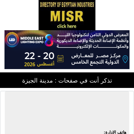
تذكر أنت في صفحات : مدينة الجيزة
شركة أولتك الهندسية - مصر | ماكينات
طباعة - ماكينات تعبئة - ماكينات تغليف -
حبر نفاث - كشف معادن
هاتف الإدارة: