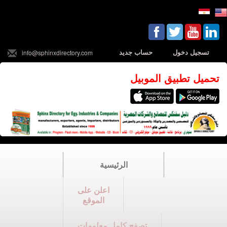
تسجيل دخول
حساب جديد
info@sphinxdirectory.com
تحميل تطبيق الموبيل
الرئيسية
اعلن على
الموقع
تصفح كامل معلومات