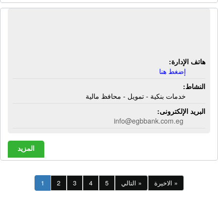
البنك المصرى الخليجى | خدمات بنكية -
تمويل - محافظ مالية
هاتف الإدارة:
إضغط هنا
النشاط:
خدمات بنكية - تمويل - محافظ مالية
البريد الإلكترونى:
info@egbbank.com.eg
المزيد
الاخيرة »
التالي »
5
4
3
2
1