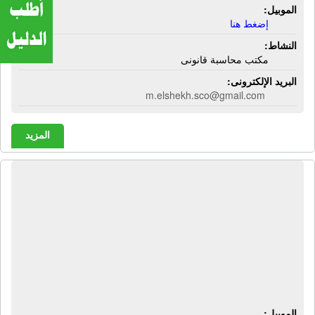
الموبيل:
إضغط هنا
النشاط:
مكتب محاسبة قانونى
البريد الإلكترونى:
m.elshekh.sco@gmail.com
المزيد
المكتب الإستشارى للمحاسبة والضرائب
- إية تى سى | محاسب قانونى -
إستشارات ضرائب - إستشارات قانونية -
تأسيس شركات - دراسات جدوى -
أستخراج رخصة تشغيل - إستخراج سجل
صناعى
الموبيل: