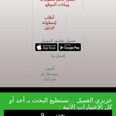
وبيانات الموقع
أطلب
إسطوانة
الدليل
تحميل تطبيق الموبيل
إتصل بنا
أضف
مصنعك او
شركتك
عزيزي العميل .. تستطيع البحث بـ أحد أو
كل الإختيارات الآتية :