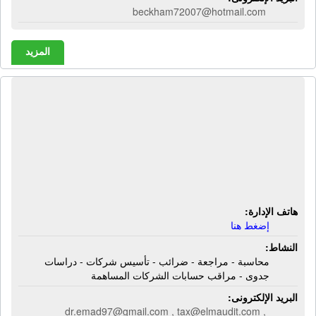
beckham72007@hotmail.com
المزيد
المكتب الإستشارى للمحاسبة والمراجعة
- E L M - عماد لطفى | محاسبة -
مراجعة - ضرائب - تأسيس شركات -
دراسات جدوى - مراقب حسابات
الشركات المساهمة
هاتف الإدارة:
إضغط هنا
النشاط:
محاسبة - مراجعة - ضرائب - تأسيس شركات - دراسات
جدوى - مراقب حسابات الشركات المساهمة
البريد الإلكترونى:
dr.emad97@gmail.com , tax@elmaudit.com ,