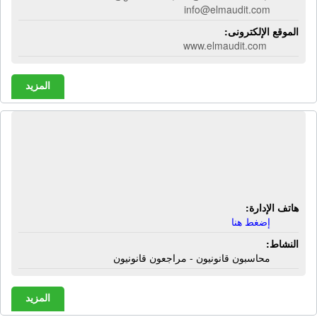
info@elmaudit.com
الموقع الإلكترونى:
www.elmaudit.com
المزيد
المكتب الإستشارى للمحاسبة والمراجعة
- إية إم أى | محاسبون قانونيون -
مراجعون قانونيون
هاتف الإدارة:
إضغط هنا
النشاط:
محاسبون قانونيون - مراجعون قانونيون
المزيد