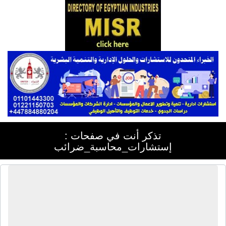
تذكر أنت في صفحات :
إستشارات_محاسبة_ضرائب
المركز الإستشارى المصرى | محاسب
قانونى - إستشارات ضرائب - إستشارات
قانونية - خبراء ضرائب - إستشاريون