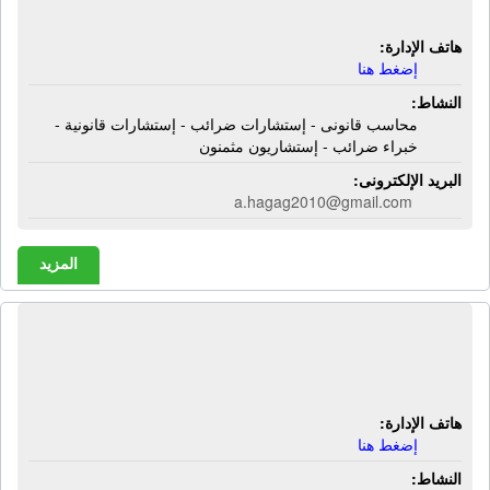
مثمنون
هاتف الإدارة:
إضغط هنا
النشاط:
محاسب قانونى - إستشارات ضرائب - إستشارات قانونية -
خبراء ضرائب - إستشاريون مثمنون
البريد الإلكترونى:
a.hagag2010@gmail.com
المزيد
المركز الإستشارى المصرى | محاسبون -
مراجعون
هاتف الإدارة:
إضغط هنا
النشاط: