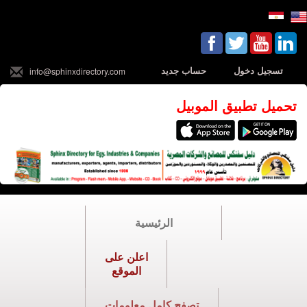
تسجيل دخول
حساب جديد
info@sphinxdirectory.com
تحميل تطبيق الموبيل
الرئيسية
اعلن على
الموقع
تصفح كامل معلومات