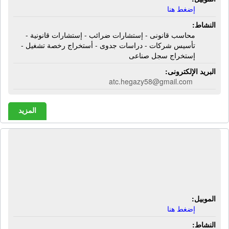
إضغط هنا
النشاط:
محاسب قانونى - إستشارات ضرائب - إستشارات قانونية -
تأسيس شركات - دراسات جدوى - أستخراج رخصة تشغيل -
إستخراج سجل صناعى
البريد الإلكترونى:
atc.hegazy58@gmail.com
المزيد
المكتب الإستشارى للمحاسبة والضرائب
| محاسب قانونى - إستشارات ضرائب -
إستشارات قانونية
الموبيل:
إضغط هنا
النشاط: