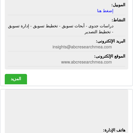
الموبيل:
إضغط هنا
النشاط:
دراسات جدوى - أبحاث تسويق - تخطيط تسويق - إدارة تسويق
- تخطيط التصدير
البريد الإلكترونى:
insights@abcresearchmea.com
الموقع الإلكترونى:
www.abcresearchmea.com
المزيد
شركة التميز للإستشارات القانونية
والمالية | إستشارات قانونية - إستشارات
مالية
هاتف الإدارة: