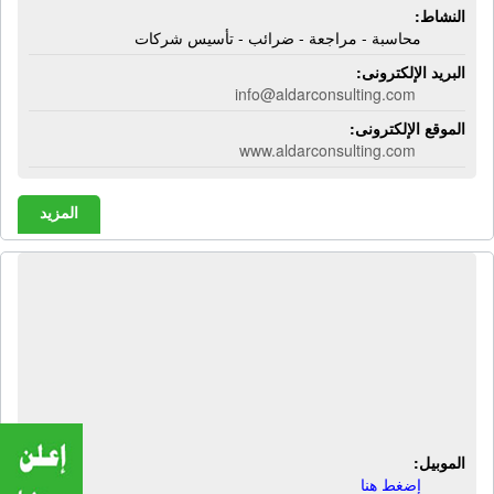
النشاط:
محاسبة - مراجعة - ضرائب - تأسيس شركات
البريد الإلكترونى:
info@aldarconsulting.com
الموقع الإلكترونى:
www.aldarconsulting.com
المزيد
شركة الدليل للإستثمارات والتنمية |
تأسيس شركات - تراخيص مشروعات -
إستشارات مالية - إستشارات ضريبية -
محاسبون - مراجعون قانونيون - خبراء
ضرائب
الموبيل:
إضغط هنا