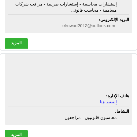
إستشارات محاسبية - إستشارات ضريبية - مراقب شركات
مساهمة - محاسب قانونى
البريد الإلكترونى:
elrowad2012@outlook.com
المزيد
شركة الصناعات المتحدة المصرية -
مكتب عزيز وشركاه | محاسبون قانونيون
- مراجعون
هاتف الإدارة:
إضغط هنا
النشاط:
محاسبون قانونيون - مراجعون
المزيد