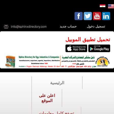
تسجيل دخول
حساب جديد
info@sphinxdirectory.com
تحميل تطبيق الموبيل
الرئيسية
اعلن على
الموقع
تصفح كامل معلومات