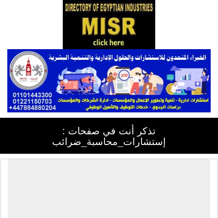
تذكر أنت في صفحات :
إستشارات_محاسبة_ضرائب
شركة إيه بى سى للأبحاث | دراسات
جدوى - أبحاث تسويق - تخطيط تسويق -
إدارة تسويق - تخطيط التصدير