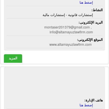
إضغط هنا
النشاط:
إستشارات قانونية - إستشارات مالية
البريد الإلكترونى:
montaser201379@gmail.com ,
info@altamayuzlawfirm.com
الموقع الإلكترونى:
www.altamayuzlawfirm.com
المزيد
شركة الدار للإستشارات المالية
والضريبية | محاسبة - مراجعة - ضرائب -
تأسيس شركات
هاتف الإدارة:
إضغط هنا