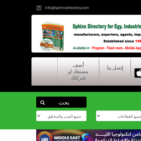
info@sphinxdirectory.com
أضف
إتصل بنا
مصنعك او
شركتك