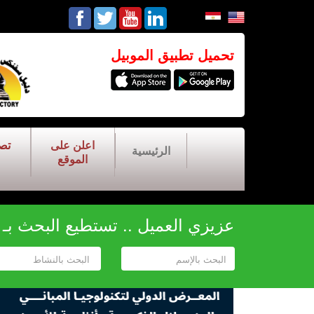
تحميل تطبيق الموبيل
اعلن على
تص
الرئيسية
الموقع
عزيزي العميل .. تستطيع البحث بـ أح