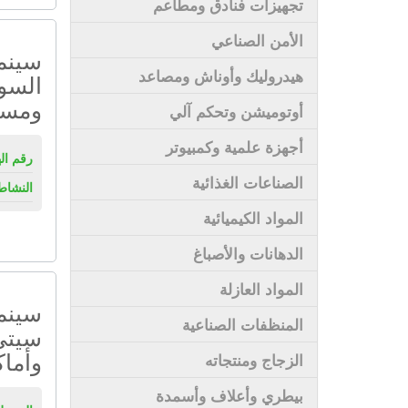
تجهيزات فنادق ومطاعم
الأمن الصناعي
سينم
هيدروليك وأوناش ومصاعد
السو
ومسار
أوتوميشن وتحكم آلي
أجهزة علمية وكمبيوتر
رقم ال
الصناعات الغذائية
النشاط
المواد الكيميائية
الدهانات والأصباغ
المواد العازلة
سينم
المنظفات الصناعية
سيتي
وأماك
الزجاج ومنتجاته
بيطري وأعلاف وأسمدة