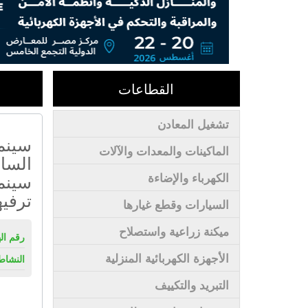
القطاعات
تشغيل المعادن
سينم
الماكينات والمعدات والآلات
الساد
سينم
الكهرباء والإضاءة
ترفيه
السيارات وقطع غيارها
ميكنة زراعية واستصلاح
رقم ال
الأجهزة الكهربائية المنزلية
النشاط
التبريد والتكييف