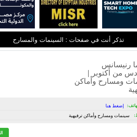
تذكر أنت في صفحات : السينمات والمسارح
ا رنيسانس
س من أكتوبر |
ات ومسارح وأماكن
ية
هاتف:
إضغط هنا
:
سينمات ومسارح وأماكن ترفيهية
ال