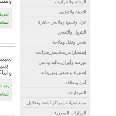
ومسار
الرخام والجرانيت
التعبئة والتغليف
الموبيل
غزل ونسيج وملابس جاهزة
النشاط
البترول والتعدين
شحن ونقل وملاحة
إستشارات_محاسبة_ضرائب
سينم
بورصة وأوراق مالية وتأمين
| سي
وأماك
إستيراد وتصدير وتوريدات
أمن ونظافة
رقم ال
الصيدليات
النشاط
مستشفيات ومراكز أشعة وتحاليل
الوزارات المصرية