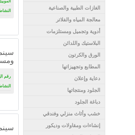
الموبيل
الغازات الطبية والصناعية
النشاط
معالجة المياه والفلاتر
أدوية وتجميل ومستلزمات
البلاستيك واللدائن
سينما
الورق والكرتون
ومسار
المطابع وتجهيزاتها
رقم ال
دعاية وإعلان
النشاط
الجلود ومنتجاتها
دباغة الجلود
خشب وأثاث منزلي وفندقي
إنشاءات ومقاولات وديكور
سينما