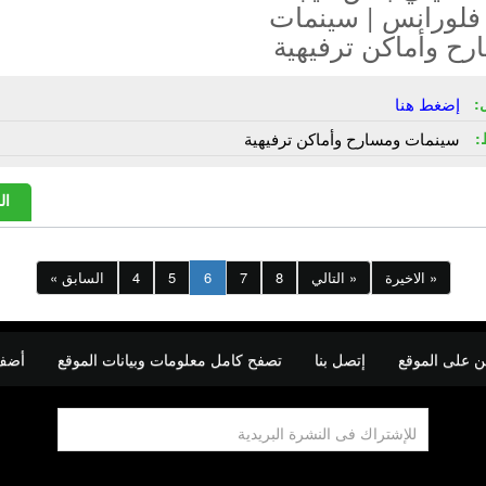
فلورانس | سينمات
ح وأماكن ترفيهية
:
إضغط هنا
:
سينمات ومسارح وأماكن ترفيهية
ال
الاخيرة »
التالي »
8
7
6
5
4
« السابق
ن على الموقع
إتصل بنا
تصفح كامل معلومات وبيانات الموقع
أضف