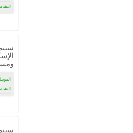
النشاط
سينم
الإسك
ومسار
الموبيل
النشاط
سينم