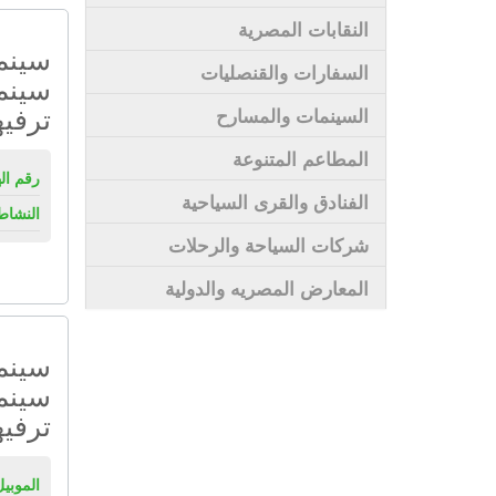
النقابات المصرية
سينما
السفارات والقنصليات
سينم
ترفيه
السينمات والمسارح
المطاعم المتنوعة
رقم ال
الفنادق والقرى السياحية
النشاط
شركات السياحة والرحلات
المعارض المصريه والدولية
سينم
سينم
ترفيه
الموبيل