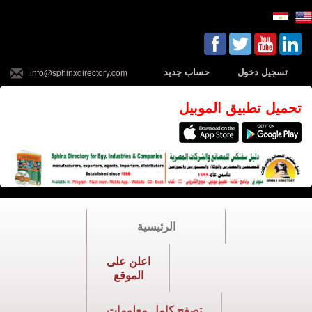
تسجيل دخول
حساب جديد
info@sphinxdirectory.com
تحميل تطبيق الموبيل
الرئيسية
اعلن على
الموقع
تصفح كامل معلومات