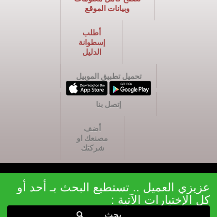
وبيانات الموقع
أطلب
إسطوانة
الدليل
تحميل تطبيق الموبيل
إتصل بنا
أضف
مصنعك او
شركتك
عزيزي العميل .. تستطيع البحث بـ أحد أو
كل الإختيارات الآتية :