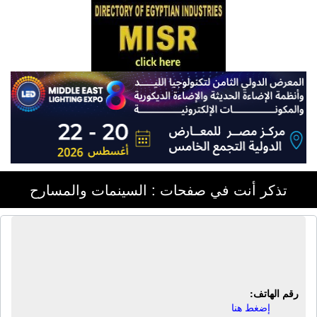
تذكر أنت في صفحات : السينمات والمسارح
سينما السراي مول | سينمات - مسارح -
أماكن ترفيهية
رقم الهاتف:
إضغط هنا