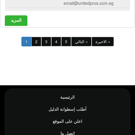
email@unitedpros.com.eg
المزيد
الاخيرة »
التالي »
5
4
3
2
1
الرئيسية
أطلب إسطوانة الدليل
اعلن على الموقع
إتصل بنا