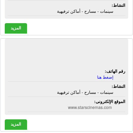
النشاط:
سينمات - مسارح - أماكن ترفيهية
المزيد
سينما جولدن ستارز ديلوكس | سينمات -
مسارح - أماكن ترفيهية
رقم الهاتف:
إضغط هنا
النشاط:
سينمات - مسارح - أماكن ترفيهية
الموقع الإلكترونى:
www.starscinemas.com
المزيد