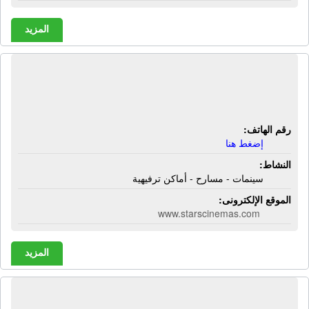
المزيد
سينما سيتى ستارز | سينمات - مسارح -
أماكن ترفيهية
رقم الهاتف:
إضغط هنا
النشاط:
سينمات - مسارح - أماكن ترفيهية
الموقع الإلكترونى:
www.starscinemas.com
المزيد
سينما فيوتشر مول | سينمات - مسارح -