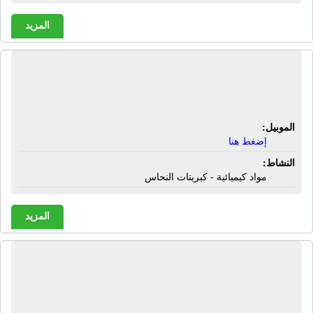
المزيد
مصنع الكيلانى للكيماويات | مواد كيميائية
- كبريتات النحاس
الموبيل:
إضغط هنا
النشاط:
مواد كيميائية - كبريتات النحاس
المزيد
مصنع المروة للبودرة والسبيداج | طحن
خامات محاجر - كربونات كالسيوم -
كاولين