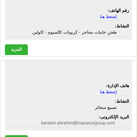
رقم الهاتف:
إضغط هنا
النشاط:
طحن خامات محاجر - كربونات كالسيوم - كاولين
المزيد
مصنع المنصور للتصنيع | تصنيع سجائر
هاتف الإدارة:
إضغط هنا
النشاط:
تصنيع سجائر
البريد الإلكترونى:
kareem.ebrahim@mansourgroup.com