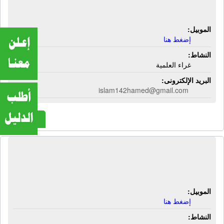
مصنع العلمية للغراء | غراء العلمية
الموبيل:
إضغط هنا
النشاط:
غراء العلمية
البريد الإلكترونى:
islam142hamed@gmail.com
المزيد
مصنع الفيروز لإنتاج كبريتات النحاس |
كبريتات نحاس
الموبيل:
إضغط هنا
النشاط: