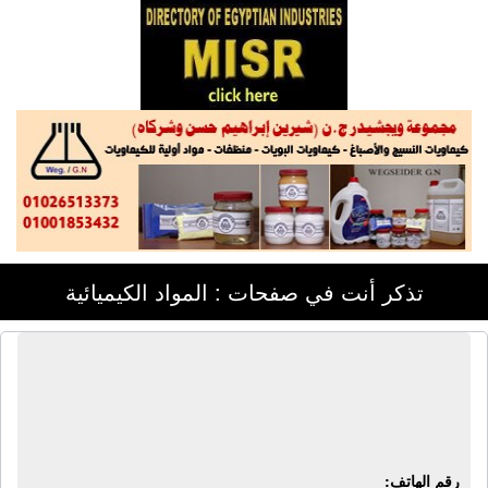
تذكر أنت في صفحات : المواد الكيميائية
مصنع السبع للغراء | غراء - شحم حيوانى
- مسحوق عظام حيوانى - فوسفات
حيوانى - غراء أبيض همر
رقم الهاتف: