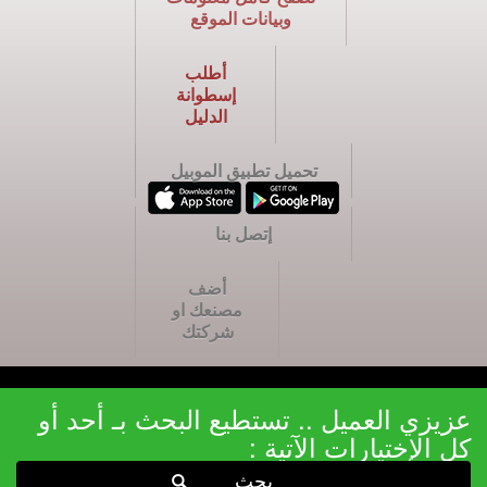
وبيانات الموقع
أطلب
إسطوانة
الدليل
تحميل تطبيق الموبيل
إتصل بنا
أضف
مصنعك او
شركتك
عزيزي العميل .. تستطيع البحث بـ أحد أو
كل الإختيارات الآتية :