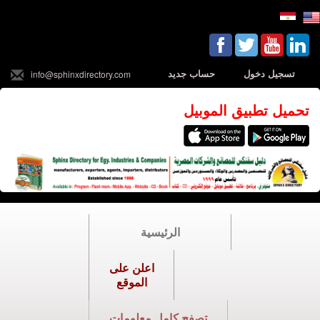
تسجيل دخول
حساب جديد
info@sphinxdirectory.com
تحميل تطبيق الموبيل
الرئيسية
اعلن على
الموقع
تصفح كامل معلومات