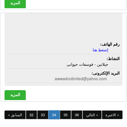
المزيد
مصنع النجمتين للتنمية الصناعية
والزراعية | جيلاتين - فوسفات حيوانى
رقم الهاتف:
إضغط هنا
النشاط:
جيلاتين - فوسفات حيوانى
البريد الإلكترونى:
awwadcolimited@yahoo.com
المزيد
الاخيرة »
التالي »
36
35
34
33
32
« السابق