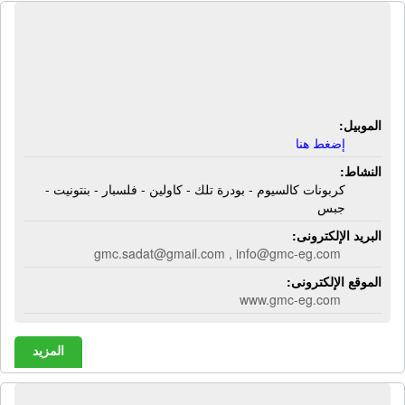
مصنع العالمية للتعدين - جى إم سى |
كربونات كالسيوم - بودرة تلك - كاولين -
فلسبار - بنتونيت - جبس
الموبيل:
إضغط هنا
النشاط:
كربونات كالسيوم - بودرة تلك - كاولين - فلسبار - بنتونيت -
جبس
البريد الإلكترونى:
gmc.sadat@gmail.com , info@gmc-eg.com
الموقع الإلكترونى:
www.gmc-eg.com
المزيد