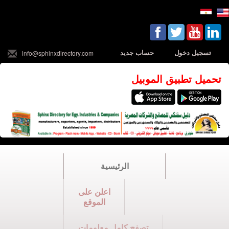
تسجيل دخول
حساب جديد
info@sphinxdirectory.com
تحميل تطبيق الموبيل
الرئيسية
اعلن على
الموقع
تصفح كامل معلومات