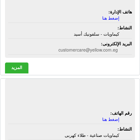
هاتف الإدارة:
إضغط هنا
النشاط:
كيماويات - سلفونيك أسيد
البريد الإلكترونى:
customercare@yellow.com.eg
المزيد
مصنع الإتحاد للطلاء الكهربى والكيماويات
| كيماويات صناعية - طلاء كهربى
رقم الهاتف:
إضغط هنا
النشاط:
كيماويات صناعية - طلاء كهربى