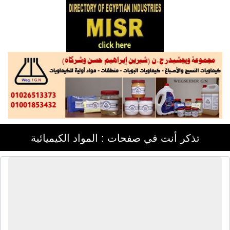
تذكر أنت في صفحات : المواد الكيميائية
مصنع إيجى بوليمرز للكيماويات | تصنيع
مواد لاصقة - بولى يوريثان للأحبار مذيبى
- بولى يوريثان مائى - مصلب بولى
يوريثان