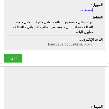
الموبيل:
إضغط هنا
النشاط:
غراء سائل - مسحوق عظام حيوانى - غزاء حيوانى - منتجات
النخالة - غراء سائل - مسحوق العظم - الحيوانى - النخالة -
صابون البلاط
البريد الإلكترونى:
hanygaber5855@gmail.com
المزيد
مصنع الدلتا للمنظفات الصناعية | حمض
سلفونيك - صابون سائل - كلور سائل -
كيماويات - مستحضرات طبية - أسمدة
عضوية - أسمدة زراعية
الموبيل: