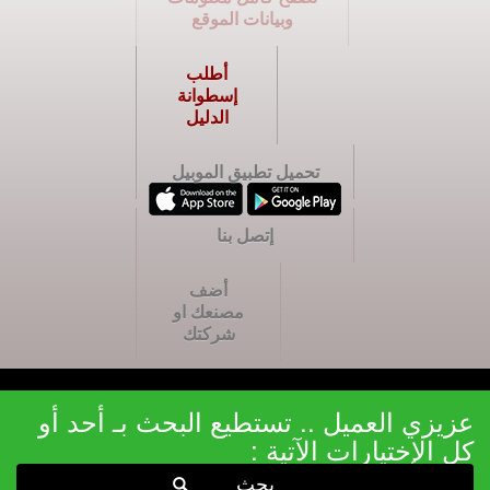
وبيانات الموقع
أطلب
إسطوانة
الدليل
تحميل تطبيق الموبيل
إتصل بنا
أضف
مصنعك او
شركتك
عزيزي العميل .. تستطيع البحث بـ أحد أو
كل الإختيارات الآتية :