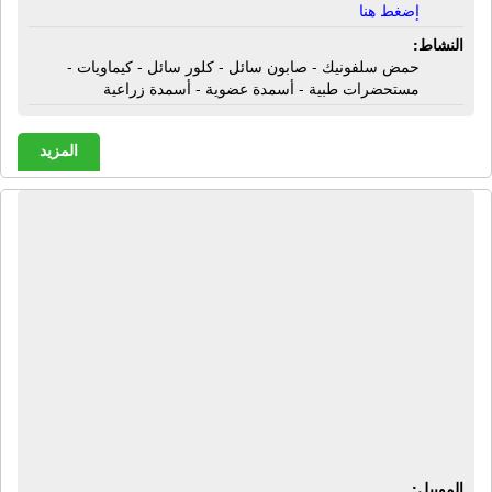
إضغط هنا
النشاط:
حمض سلفونيك - صابون سائل - كلور سائل - كيماويات -
مستحضرات طبية - أسمدة عضوية - أسمدة زراعية
المزيد
مصنع الدولية للتوريدات - إكسترا بامب
تريد | طلمبات هيوج بامب - قطع غيار
ديفرام - ويلدن أمريكية - ويلدن أرو -
سانديرو الأمريكية - بصارم هوائية -
طلمبه ديفرام - طلمبه هوائيه - طلمبات
كيماويات - طلمبه أحماض - طلمبه
قلويات - طلمبه صودا كاوية - طلمبه
مذيبات
الموبيل: