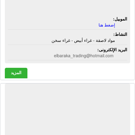
- غراء أبيض - غراء سخن
الموبيل:
إضغط هنا
النشاط:
مواد لاصقة - غراء أبيض - غراء سخن
البريد الإلكترونى:
elbaraka_trading@hotmail.com
المزيد
مصنع الجمل للغراء | غراء سائل -
مسحوق عظام حيوانى - غزاء حيوانى -
منتجات النخالة - غراء سائل - مسحوق
العظم - الحيوانى - النخالة - صابون
البلاط