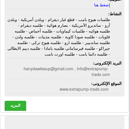
إضغط هنا
النشاط:
طلمبات هيوج بامب - قطع غيار ديفرام - ويلدن أمريكية - ويلدن
أرو - سانديرو الأمريكية - بصارم هوائية - طلمبه ديفرام -
طلمبه هوائيه - طلمبات كيماويات - طلمبه أحماض - طلمبه
قلويات - طلمبه صودا كاوية - طلمبه مذيبات - طلمبه ولدن -
طلمبه ساندبيبر - طلمبه ارو - طلمبه هيوج تركى - طلمبه
جيراكو - طلمبه فيرساماتى طلمبه يامادا - طلمبه ديبم الايطالى
- طلمبه دائما بامب - طلمبه اورت بامب
البريد الإلكترونى:
hanydawliasup@gmail.com , info@extrapump-
trade.com
الموقع الإلكترونى:
www.extrapump-trade.com
المزيد
مصنع الدولية للصناعات الكيماوية |