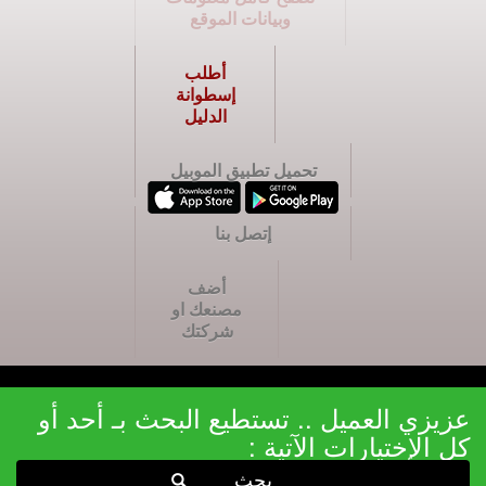
وبيانات الموقع
أطلب
إسطوانة
الدليل
تحميل تطبيق الموبيل
إتصل بنا
أضف
مصنعك او
شركتك
عزيزي العميل .. تستطيع البحث بـ أحد أو
كل الإختيارات الآتية :