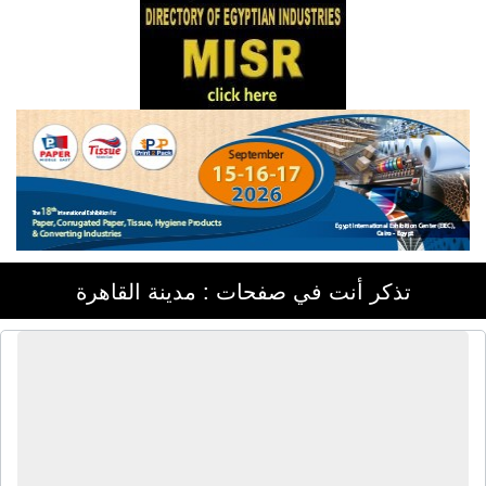
تذكر أنت في صفحات : مدينة القاهرة
شركة طيبة ميتال | أبواب ألومنيوم -
شبابيك ألومنيوم - مطابخ ألومنيوم -
زجاج سيكوريت - أبواب بى فى سى -
شبابيك بى فى سى - شيش حصيرة