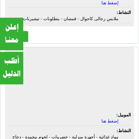
إضغط هنا
النشاط:
ملابس رجالى كاجوال - قمصان - بنطلونات - تيشيرتات
المزيد
أسواق عبد الله العثيم ماركت | مواد
غذائية - أجهزة منزلية - خضروات - لحوم
مجمدة - دجاج مجمد - أسماك مجمدة -
بقوليات - فاكهة - مانجو عويسى - بلح
أحمر - عسل أبيض أزهار - صلصلة
طماطم السعودية
الموبيل:
إضغط هنا
النشاط:
مواد غذائية - أجهزة منزلية - خضروات - لحوم مجمدة - دجاج