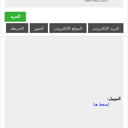
المزيد
البريد الإلكترونى
الموقع الإلكترونى
الصور
الخريطه
شركة باور لصناعة الدهانات | دهانات
حماية الحديد - دهانات حرارية - ايبوكسى
- دهانات ارضيات - بولى يوريثان -
دهانات مائية - دهانات لاكيه - اضافات
خرسانه - كيماويات بناء - دهانات عزل
الرطوبة - دهانات عزل المياه
الموبيل:
إضغط هنا