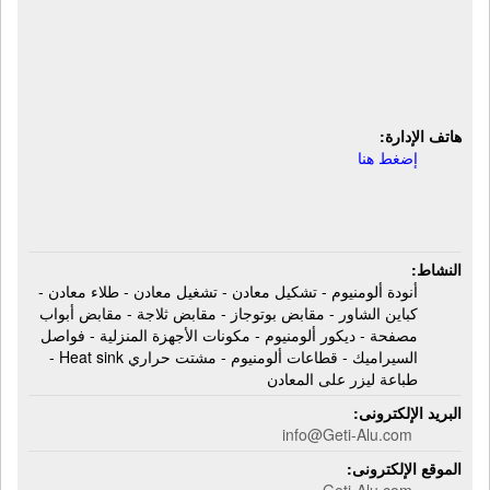
كباين الشاور - مقابض أجهزة منزلية
وأبواب مصفحة - ديكور ألومنيوم -
فواصل السيراميك - قطاعات ألومنيوم -
طباعة ليزر على المعادن
هاتف الإدارة:
إضغط هنا
النشاط:
أنودة ألومنيوم - تشكيل معادن - تشغيل معادن - طلاء معادن -
كباين الشاور - مقابض بوتوجاز - مقابض ثلاجة - مقابض أبواب
مصفحة - ديكور ألومنيوم - مكونات الأجهزة المنزلية - فواصل
السيراميك - قطاعات ألومنيوم - مشتت حراري Heat sink -
طباعة ليزر على المعادن
البريد الإلكترونى:
info@Geti-Alu.com
الموقع الإلكترونى:
Geti-Alu.com