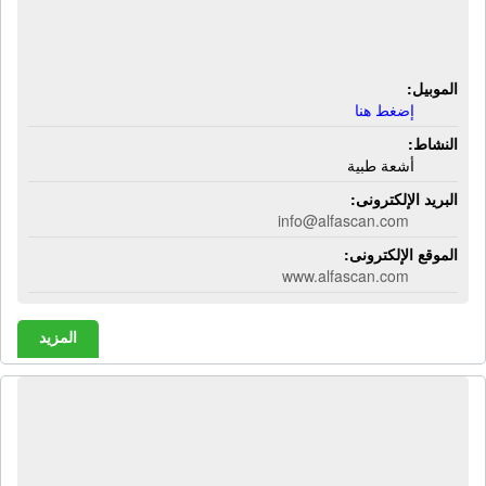
ألفا سكان للأشعة | 73 شارع السيد
الميرغنى - مصر الجديدة - القاهرة
الموبيل:
إضغط هنا
النشاط:
أشعة طبية
البريد الإلكترونى:
info@alfascan.com
الموقع الإلكترونى:
www.alfascan.com
المزيد
أليكس كافية | مأكولات سريعة - طاجن
مكرونة - بيتزا إيطالى - بيتزا شرقى -
ساندوتش دجاج - ساندوتش برجر -