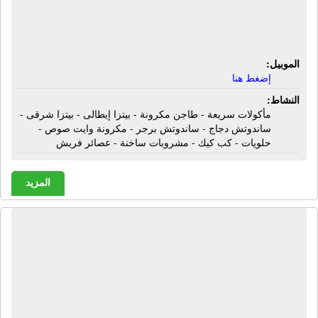
مكرونة وايت صوص - حلويات - كب كيك
- مشروبات ساخنة - عصائر فريش
الموبيل:
إضغط هنا
النشاط:
مأكولات سريعة - طاجن مكرونة - بيتزا إيطالى - بيتزا شرقى -
ساندوتش دجاج - ساندوتش برجر - مكرونة وايت صوص -
حلويات - كب كيك - مشروبات ساخنة - عصائر فريش
المزيد
أولاد غانم ماركت | مواد غذائية - سكر -
زيت ذرة - زيت سندباد - زيت عباد
الشمس - زيت صويا - مكرونة الملكة -
مكرونة حواء - صلصة - مربى فيتراك -
لبن المراعى - نسكافية - نسكافية