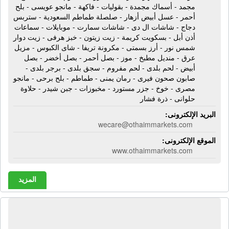
مجمد - أسماك مجمدة - بقوليات - فاكهة - مانجو عويسى - بلح
أحمر - عسل أبيض أزهار - صلصلة طماطم السعودية - ستربس
دجاج - شاشات ال دى - شاشات سمارت - موبايلات - سماعات
أذن أبل - بسكويت كريمة - زيت زيتون - خبز هرفى - زيت دوار
شمس نور - أرز بسمتى - مكرونة تريفا - شاى الكبوس - مزيل
عرق - منديل مطبخ - موز - بصل أحمر - بصل أخضر - بصل
أبيض - لحم بلدى - لحم مفروم - سجق بلدى - برجر بلدى -
صابون صحون فيرى - رمان يمنى - طماطم - بلح برحى - مانجو
مصرى - خوخ - جزر مستورد - مخبوزات - جبن شيدر - حلاوة
حلوانى - ذرة فشار
البريد الإلكترونى:
wecare@othaimmarkets.com
الموقع الإلكترونى:
www.othaimmarkets.com
المزيد
أشرف فرغلى للعصائر | عصائر فريش -