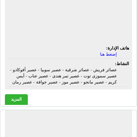
عصائر شرقية - عصير سوبيا - عصير
أفوكادو - عصير سموزى توت - عصير
تمر هندى - عصير عناب - أيس كريم -
عصير مانجو - عصير موز - عصير جوافة -
عصير رمان
هاتف الإدارة:
إضغط هنا
النشاط:
عصائر فريش - عصائر شرقية - عصير سوبيا - عصير أفوكادو -
عصير سموزى توت - عصير تمر هندى - عصير عناب - أيس
كريم - عصير مانجو - عصير موز - عصير جوافة - عصير رمان
المزيد
ألبان علم الدين | صناعات غذائية - حليب
طازج - زبادى - لبن جاموسى علم الدين -