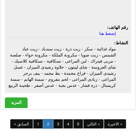
كلاسيك - شاى العروسة - شاى ليبتون -
حلاوة رشيدى الميزان
رقم الهاتف:
إضغط هنا
النشاط:
مواد غذائية - سكر - زيت ذرة - زيت سندباد - زيت عباد
الشمس - زيت صويا - مكرونة الملكة - مكرونة حواء - صلصة
- مربى فيتراك - لبن المراعى - نسكافية - نسكافية كلاسيك -
شاى العروسة - شاى ليبتون - حلاوة رشيدى الميزان - عسل
رشيدى الميزان - فراخ مجمدة - بط مجمد - بيف برجر
المراعى - زبادى المراعى - لحم مفروم - سمنة الهانم - سمنة
كريستال - ذرة فشار - عدس بجبة - عدس أصفر - طحينة الربيع
المزيد
الاخيرة »
التالي »
5
4
3
2
1
« السابق