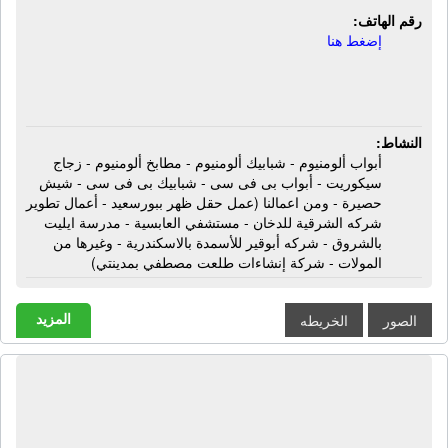
رقم الهاتف:
إضغط هنا
النشاط:
أبواب ألومنيوم - شبابيك ألومنيوم - مطابخ ألومنيوم - زجاج
سيكوريت - أبواب بى فى سى - شبابيك بى فى سى - شيش
حصيرة - ومن اعمالنا (عمل حقل ظهر ببورسعيد - أعمال تطوير
شركه الشرقية للدخان - مستشفي العابسية - مدرسة ايليت
بالشروق - شركه أبوقير للأسمدة بالاسكندرية - وغيرها من
المولات - شركة إنشاءات طلعت مصطفي بمدينتي)
المزيد
الصور
الخريطه
الشرق الذهبي للتجارة والصناعة | أنودة
ألومنيوم - تشكيل معادن - طلاء معادن -