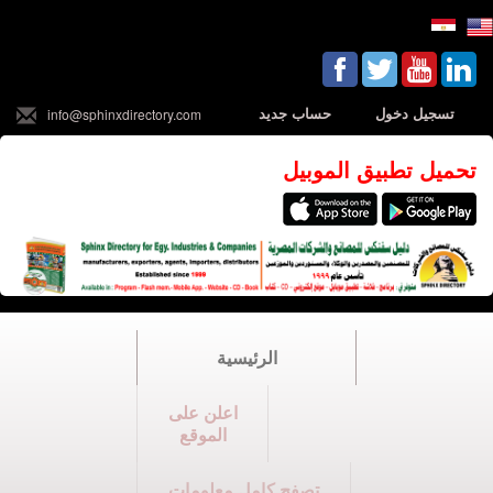
تسجيل دخول
حساب جديد
info@sphinxdirectory.com
تحميل تطبيق الموبيل
الرئيسية
اعلن على
الموقع
تصفح كامل معلومات