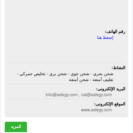
شركة ادفانسيد شبنيج لوجستيك | شحن
بحري وجوي وبري وتخليص جمركي
وتغليف وشحن الأمتعة
رقم الهاتف:
إضغط هنا
النشاط:
شحن بحري - شحن جوي - شحن بري - تخليص جمركي -
تغليف أمتعة - شحن أمتعة
البريد الإلكترونى:
info@aslegy.com , cai@aslegy.com
الموقع الإلكترونى:
www.aslegy.com
المزيد