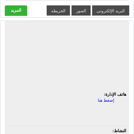
المزيد
البريد الإلكترونى
الصور
الخريطه
شركة بروميك للهندسة | برامج تصميم -
برامج تصنيع هندسى - برامج تحليل
هندسى - برامج محاكاة - هندسة عكسية -
تفتيش على جودة - نماذج سريعة -
طباعات ثلاثية الأبعاد - ماكينات تشغيل
معادن - مخارط - فريزا - ماكينات تشكيل
صاج - ماكينات ثنى - ماكينات تخريم.
هاتف الإدارة:
إضغط هنا
النشاط: