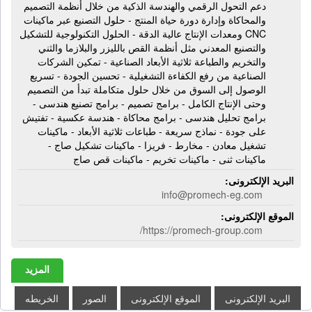
دعم التحول الرقمي والهندسة الذكية من خلال أنظمة التصميم
والمحاكاة وإدارة دورة حياة المنتج - حلول التصنيع عبر ماكينات
CNC ومعدات الإنتاج عالية الدقة - الحلول التكنولوجية للتشكيل
والتصنيع المعدني مثل أنظمة القص بالليزر والبلازما والثني
والتخريم والطباعة ثلاثية الأبعاد الصناعية - تمكين الشركات
الصناعية من رفع الكفاءة التشغيلية - تحسين الجودة - تسريع
الوصول إلى السوق من خلال حلول متكاملة تبدأ من التصميم
وحتى الإنتاج الكامل - برامج تصميم - برامج تصنيع هندسى -
برامج تحليل هندسى - برامج محاكاة - هندسة عكسية - تفتيش
على جودة - نماذج سريعة - طباعات ثلاثية الأبعاد - ماكينات
تشغيل معادن - مخارط - فريزا - ماكينات تشكيل صاج -
ماكينات ثنى - ماكينات تخريم - ماكينات قص صاج
البريد الإلكترونى:
info@promech-eg.com
الموقع الإلكترونى:
https://promech-group.com/
المزيد
البريد الإلكترونى
الموقع الإلكترونى
الصور
الخريطه