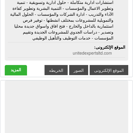
استشارات ادارية متكاملة - حلول ادارية وتسويقية - تنمية
وتطوير الاعمال والمؤسسات - التنمية البشرية وتطوير كفاءة
الآداء والتدريب - ادارة الشركات والمؤسسات - الحلول المالية
والتمويلية للمشروعات بمختلف انشطتها - توفير فرص
استثمارية بالداخل والخارج - فتح افاق واسواق جديدة محليا
وتصدير - دراسات الجدوي للمشروعات الجديدة وتقييم
المؤسسات - خدمات التوظيف والتأهيل الوظيفي
الموقع الإلكترونى:
unitedexpertsltd.com
المزيد
الموقع الإلكترونى
الصور
الخريطه
شركة دلتا إلكترونيكس للتوريدات
العمومية والأنظمة الأمنية | تجارة وتوريد
وتركيب الأنظمة الأمنية - كاميرات مراقبة
- إنذار حريق - إنذار سرقة - إكس راى -
بوابات كشف معدن - أكسس كنترول -