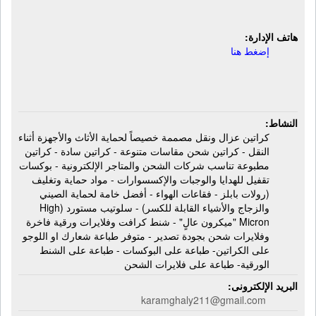
تغليف
هاتف الإدارة:
إضغط هنا
النشاط:
كراتين عزال ونقل مصممة خصيصاً لحماية الأثاث والأجهزة أثناء
النقل - كراتين شحن مقاسات متنوعة - كراتين سادة - كراتين
مطبوعة تناسب شركات الشحن والمتاجر الإلكترونية - بوكسات
تقفيل للهدايا والوجبات والإكسسوارات - مواد حماية وتغليف
(رولات بابلز - فقاعات الهواء - أفضل خامة لحماية الصيني
والزجاج والأشياء القابلة للكسر) - سلوتيب مستورد (High
Micron "ميكرون عالٍ" - شنط كرافت وفلايرات ورقية فاخرة
وفلايرات شحن بجودة تصدير - متوفر طباعة شعارك او اللوجو
على الكراتين- طباعة على البوكسات - طباعة على الشنط
الورقية- طباعة على فلايرات الشحن
البريد الإلكترونى:
karamghaly211@gmail.com