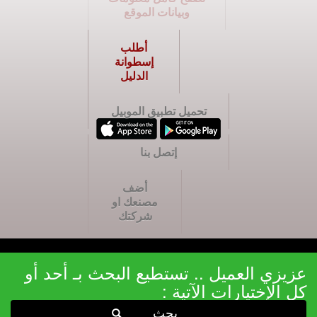
وبيانات الموقع
أطلب
إسطوانة
الدليل
تحميل تطبيق الموبيل
إتصل بنا
أضف
مصنعك او
شركتك
عزيزي العميل .. تستطيع البحث بـ أحد أو
كل الإختيارات الآتية :