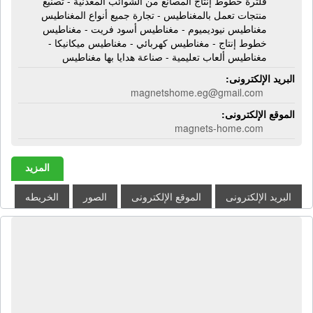
فلترة خطوط إنتاج المصانع من الشوائب المعدنية - تصنيع
منتجات تعمل بالمغناطيس - تجارة جميع أنواع المغناطيس
مغناطيس نيوديميوم - مغناطيس أسود فريت - مغناطيس
خطوط إنتاج - مغناطيس كهربائي - مغناطيس ميكانيكا -
مغناطيس ألعاب تعليمية - صناعة هدايا بها مغناطيس
البريد الإلكترونى:
magnetshome.eg@gmail.com
الموقع الإلكترونى:
magnets-home.com
المزيد
البريد الإلكترونى
الموقع الإلكترونى
الصور
الخريطه
شركة ام باك لمستلزمات التعبئة
والتغليف M pack | مواد تعبئة وتغليف -
كراتين جاهزة - كرتون كروشية مضلع -
إسترتش صناعى - سلوتيب - فقاعات