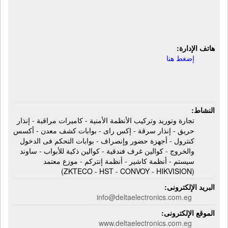
أجهزة حضور وإنصراف - بوابات التحكم
فى الدخول والخروج - كوالين غرف
فندقية
هاتف الإدارة:
إضغط هنا
النشاط:
تجارة وتوريد وتركيب الأنظمة الأمنية - كاميرات مراقبة - إنذار
حريق - إنذار سرقة - إكس راى - بوابات كشف معدن - أكسس
كنترول - أجهزة حضور وإنصراف - بوابات التحكم فى الدخول
والخروج - كوالين غرف فندقية - كوالين ذكية للأبواب - ساوند
سيستم - أنظمة كاشير - أنظمة إنتركم - موزع معتمد
(ZKTECO - HST - CONVOY - HIKVISION)
البريد الإلكترونى:
info@deltaelectronics.com.eg
الموقع الإلكترونى:
www.deltaelectronics.com.eg