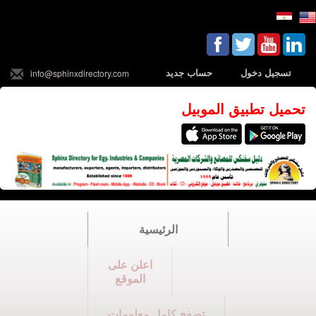
تسجيل دخول
حساب جديد
info@sphinxdirectory.com
تحميل تطبيق الموبيل
الرئيسية
اعلن على
الموقع
تصفح كامل معلومات