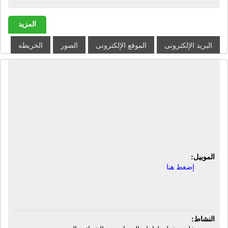
المزيد
البريد الإلكترونى
الموقع الإلكترونى
الصور
الخريطه
شركة بيت المغناطيس - آل سلم الله
للتجارة والتوريدات | تجارة المغناطيس -
فلترة خطوط إنتاج المصانع من الحديد
والشوائب المعدنية - صناعة المنتجات
التي تعمل بالمغناطيس
الموبيل:
إضغط هنا
النشاط: