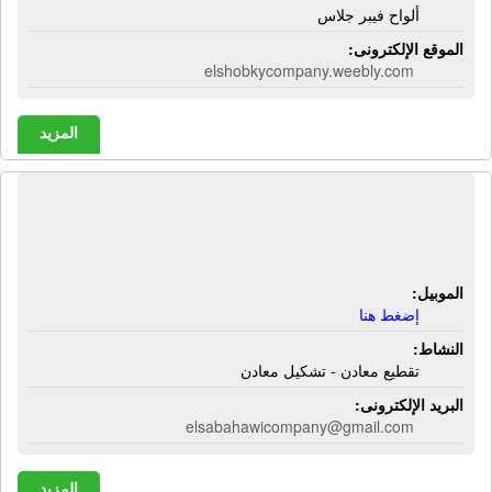
ألواح فيبر جلاس
الموقع الإلكترونى:
elshobkycompany.weebly.com
المزيد
شركة الصبحاوى لتقطيع المعادن بالليزر
| تقطيع معادن - تشكيل معادن
الموبيل:
إضغط هنا
النشاط:
تقطيع معادن - تشكيل معادن
البريد الإلكترونى:
elsabahawicompany@gmail.com
المزيد