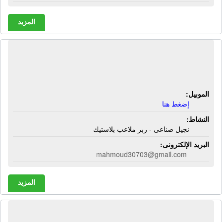
المزيد
شركة السلام للنجيل الصناعى - جرين
تراك | نجيل صناعى - رابر ملاعب بلاستك
الموبيل:
إضغط هنا
النشاط:
نجيل صناعى - ربر ملاعب بلاستيك
البريد الإلكترونى:
mahmoud30703@gmail.com
المزيد
شركة الشرقاوى جروب | هياكل صناديق