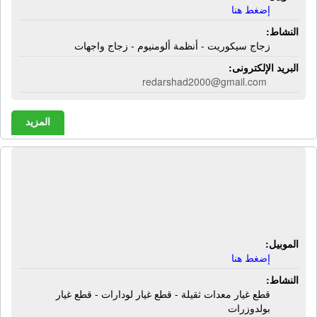
إضغط هنا
النشاط:
زجاج سيكوريت - أنظمة ألومنيوم - زجاج واجهات
البريد الإلكترونى:
redarshad2000@gmail.com
المزيد
شركة الرضوان لقطع غيار المعدات
الثقيلة | قطع غيار معدات ثقيلة - قطع
غيار لودارات - قطع غيار بولدوزرات
الموبيل:
إضغط هنا
النشاط:
قطع غيار معدات ثقيلة - قطع غيار لودارات - قطع غيار
بولدوزرات