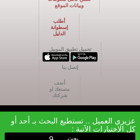
وبيانات الموقع
أطلب
إسطوانة
الدليل
تحميل تطبيق الموبيل
إتصل بنا
أضف
مصنعك او
شركتك
عزيزي العميل .. تستطيع البحث بـ أحد أو
كل الإختيارات الآتية :