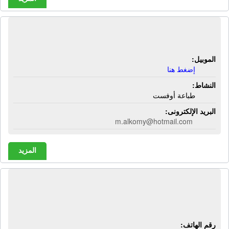
شركة الصحوة للطباعة | طباعة أوفست
الموبيل:
إضغط هنا
النشاط:
طباعة أوفست
البريد الإلكترونى:
m.alkomy@hotmail.com
المزيد
شركة العالمية للصناعات الهندسية -
ميتالينك | صناعات معدنية - شوايات فحم
رقم الهاتف: