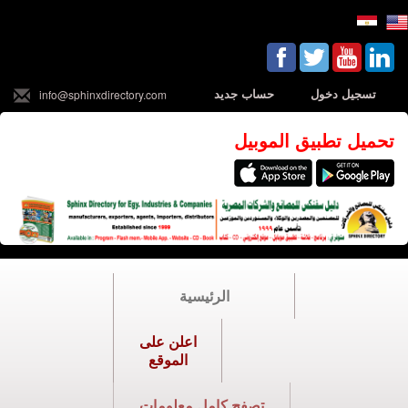
تسجيل دخول
حساب جديد
info@sphinxdirectory.com
تحميل تطبيق الموبيل
الرئيسية
اعلن على
الموقع
تصفح كامل معلومات