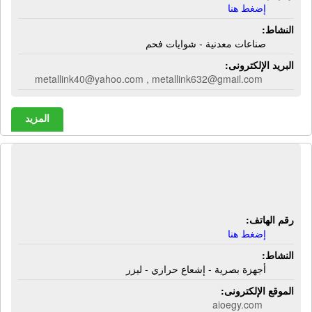
إضغط هنا
النشاط:
صناعات معدنية - شوايات فحم
البريد الإلكترونى:
metallink40@yahoo.com , metallink632@gmail.com
المزيد
شركة العربية العالمية للبصريات | أجهزة
بصرية - إشعاع حراري - ليزر
رقم الهاتف:
إضغط هنا
النشاط:
أجهزة بصرية - إشعاع حراري - ليزر
الموقع الإلكترونى:
aioegy.com