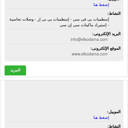
إضغط هنا
النشاط:
إسطمبات بى فى سى - إسطمبات بى بى إر - وصلات نحاسية
- إستيراد ماكينات سى إن سى
البريد الإلكترونى:
info@elkodama.com
الموقع الإلكترونى:
www.elkodama.com
المزيد
شركة الشوبكى للفيبر جلاس | ألواح فيبر
جلاس
الموبيل:
إضغط هنا
النشاط: