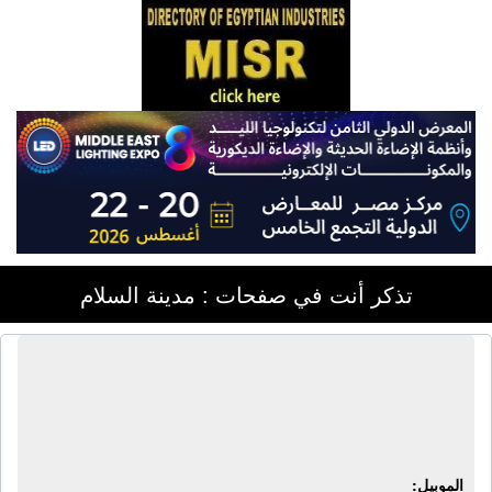
تذكر أنت في صفحات : مدينة السلام
شركة الرضا والنور للزجاج وأنظمة
الألومنيوم | زجاج سيكوريت - أنظمة
ألومنيوم - زجاج واجهات
الموبيل: