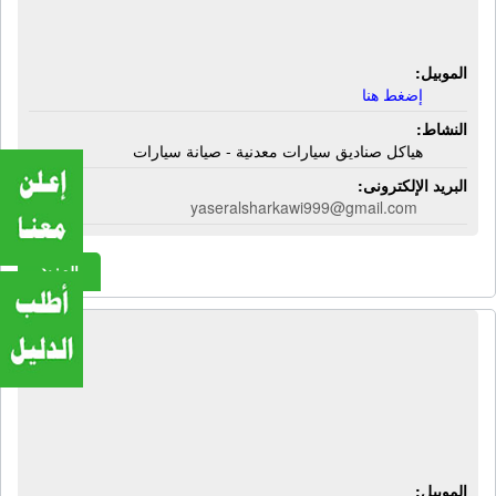
سيارات معدنية - صيانة سيارات
الموبيل:
إضغط هنا
النشاط:
هياكل صناديق سيارات معدنية - صيانة سيارات
البريد الإلكترونى:
yaseralsharkawi999@gmail.com
المزيد
شركة الشريف والقدامة للتجارة
والتوكيلات | إسطمبات بى فى سى -
إسطمبات بى بى إر - وصلات نحاسية -
إستيراد ماكينات سى إن سى
الموبيل: