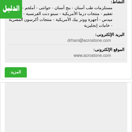
النشاط:
مستلزمات طب أسنان - بنج أسنان - جوانتى - أملجم - علب
تعقيم - منتجات درما الأمريكية - سبتو دنت الفرنسية - آلالات
ميدس - أجهزة ووتر بيك الأمريكية - منتجات أكرسون المصرية
- خامات إنجليزية
البريد الإلكترونى:
drhani@acrostone.com
الموقع الإلكترونى:
www.acrostone.com
المزيد
شركة أليو وان مودرن ميتال | أعمال
تجاليد ألومنيوم - أبواب ألومنيوم -
شبابيك ألومنيوم - كبائن شور - كبائن
شور أكريليك - ألومنيوم بارتيشنز - أعمال
قباب ضوئية - أعمال سور - قطاعات