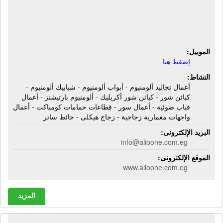
حمامات كومباكت - أعمال واجهات
معمارية زجاجية - زجاج هيكلى - حائط
ساتر
الموبيل:
إضغط هنا
النشاط:
أعمال تجاليد ألومنيوم - أبواب ألومنيوم - شبابيك ألومنيوم -
كبائن شور - كبائن شور أكريليك - ألومنيوم بارتيشنز - أعمال
قباب ضوئية - أعمال سور - قطاعات حمامات كومباكت - أعمال
واجهات معمارية زجاجية - زجاج هيكلى - حائط ساتر
البريد الإلكترونى:
info@alioone.com.eg
الموقع الإلكترونى:
www.alioone.com.eg
المزيد