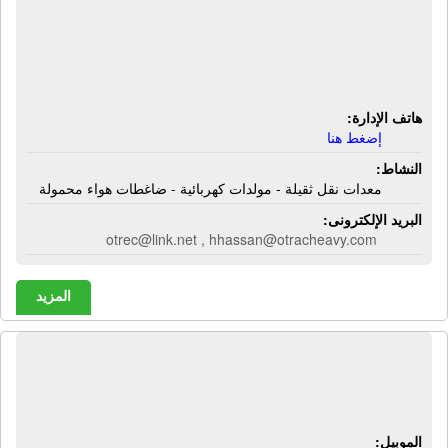
شركة أوتراك للمعدات الثقيلة | معدات
نقل ثقيلة - مولدات كهربائية - ضاغطات
هواء محمولة
هاتف الإدارة:
إضغط هنا
النشاط:
معدات نقل ثقيلة - مولدات كهربائية - ضاغطات هواء محمولة
البريد الإلكترونى:
otrec@link.net , hhassan@otracheavy.com
المزيد
شركة أولاد المغربى | خامات بلاستيك -
بولى كربونيت
الموبيل: