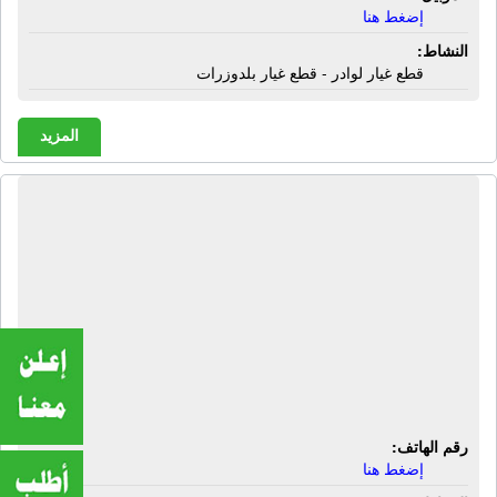
إضغط هنا
النشاط:
قطع غيار لوادر - قطع غيار بلدوزرات
المزيد
شركة أكروستون لمستلزمات طب
الأسنان | مستلزمات طب أسنان - بنج
أسنان - جوانتى - أملجم - علب تعقيم -
منتجات درما الأمريكية - سبتو دنت
الفرنسية - آلالات ميدس - أجهزة ووتر
بيك الأمريكية - منتجات أكرسون المصرية
- خامات إنجليزية
رقم الهاتف:
إضغط هنا