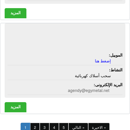
المزيد
شركة إيجيميتال لتشغيل وتشكيل
المعادن | سحب أسلاك كهربائية
الموبيل:
إضغط هنا
النشاط:
سحب أسلاك كهربائية
البريد الإلكترونى:
agendy@egymetal.net
المزيد
الاخيرة »
التالي »
5
4
3
2
1