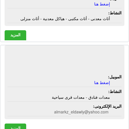
إضغط هنا
النشاط:
أثاث معدنى - أثاث مكتبى - هياكل معدنية - أثاث منزلى
المزيد
المركز الدولى لتجهيزات الفنادق |
معدات فنادق - معدات قرى سياحية
الموبيل:
إضغط هنا
النشاط:
معدات فنادق - معدات قرى سياحية
البريد الإلكترونى:
almarkz_eldawly@yahoo.com
المزيد