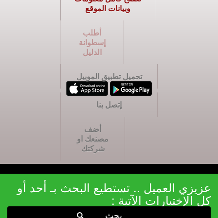
وبيانات الموقع
أطلب
إسطوانة
الدليل
تحميل تطبيق الموبيل
إتصل بنا
أضف
مصنعك او
شركتك
عزيزي العميل .. تستطيع البحث بـ أحد أو
كل الإختيارات الآتية :