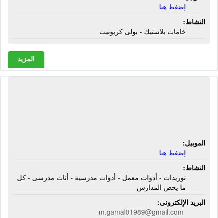
إضغط هنا
النشاط:
خامات بلاستيك - بولى كربونيت
المزيد
شركة أى دى يو سابورت | توريدات -
أدوات معمل - أدوات مدرسية - أثاث
مدرسى - كل ما يخص المدارس
الموبيل:
إضغط هنا
النشاط:
توريدات - أدوات معمل - أدوات مدرسية - أثاث مدرسى - كل
ما يخص المدارس
البريد الإلكترونى:
m.gamal01989@gmail.com