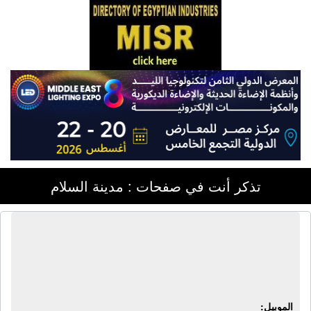
تذكر أنت في صفحات : مدينة السلام
الشركة المصرية للهندسة والمقاولات -
مصنع سيلفر | أثاث معدنى - أثاث مكتبى
- هياكل معدنية - أثاث منزلى
الموبيل: