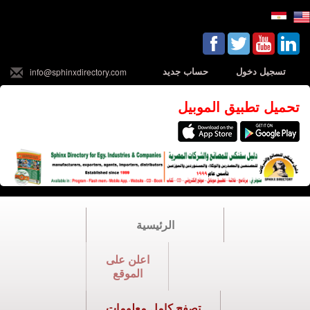
تسجيل دخول
حساب جديد
info@sphinxdirectory.com
تحميل تطبيق الموبيل
الرئيسية
اعلن على
الموقع
تصفح كامل معلومات