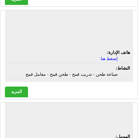
المركز المصرى لتكنولوجيا الطحن |
صناعة طحن - تدريب قمح - طحن قمح -
معامل قمح
هاتف الإدارة:
إضغط هنا
النشاط:
صناعة طحن - تدريب قمح - طحن قمح - معامل قمح
المزيد
شركة أبناء الشرقية | قطع غيار لوادر -
قطع غيار بلدوزرات
الموبيل: