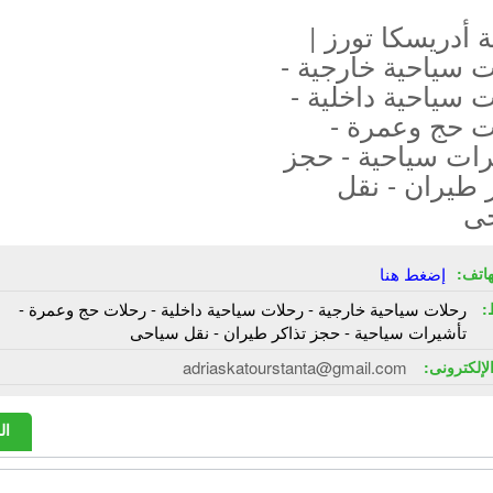
أدريسكا تورز |
 سياحية خارجية -
 سياحية داخلية -
ت حج وعمرة -
رات سياحية - حجز
 طيران - نقل
ى
هاتف:
إضغط هنا
:
رحلات سياحية خارجية - رحلات سياحية داخلية - رحلات حج وعمرة -
تأشيرات سياحية - حجز تذاكر طيران - نقل سياحى
الإلكترونى:
adriaskatourstanta@gmail.com
ال