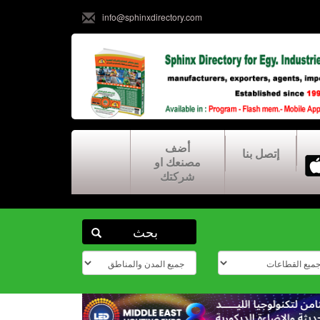
info@sphinxdirectory.com
أضف
إتصل بنا
مصنعك او
شركتك