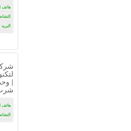
هاتف ال
النشاط
البريد 
شركة
لتكنو
| وحد
شرب 
هاتف ال
النشاط