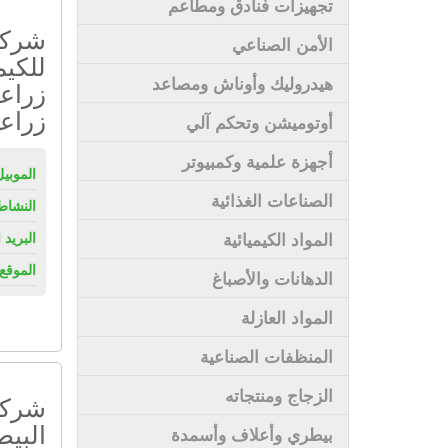
تجهيزات فنادق ومطاعم
شركة
الأمن الصناعي
للكيم
هيدروليك وأوناش ومصاعد
زراعي
زراعي
أوتوميشن وتحكم آلي
أجهزة علمية وكمبيوتر
الموبيل
الصناعات الغذائية
النشاط
المواد الكيميائية
البريد 
الموقع 
الدهانات والأصباغ
المواد العازلة
المنظفات الصناعية
الزجاج ومنتجاته
شركة 
البيط
بيطري وأعلاف وأسمدة