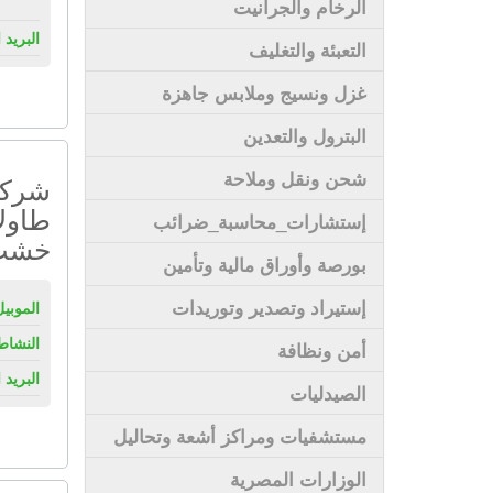
الرخام والجرانيت
البريد 
التعبئة والتغليف
غزل ونسيج وملابس جاهزة
البترول والتعدين
شحن ونقل وملاحة
شركة 
طاولا
إستشارات_محاسبة_ضرائب
خشب 
بورصة وأوراق مالية وتأمين
إستيراد وتصدير وتوريدات
الموبيل
النشاط
أمن ونظافة
البريد 
الصيدليات
مستشفيات ومراكز أشعة وتحاليل
الوزارات المصرية