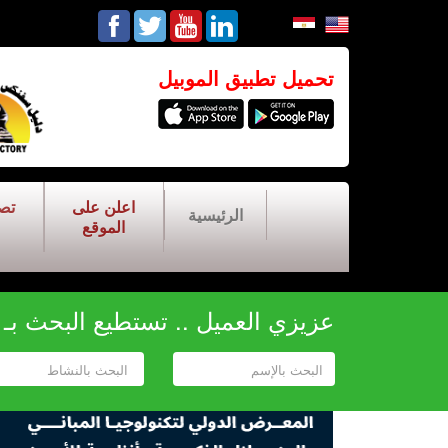
تحميل تطبيق الموبيل
اعلن على
تص
الرئيسية
الموقع
عزيزي العميل .. تستطيع البحث بـ أح