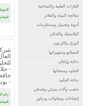
الغازات الطبية والصناعية
الموبيل
معالجة المياه والفلاتر
النشاط
أدوية وتجميل ومستلزمات
البلاستيك واللدائن
الورق والكرتون
شركة
المطابع وتجهيزاتها
العال
للحلو
دعاية وإعلان
- حلا
الجلود ومنتجاتها
جافة 
دباغة الجلود
- بون
خشب وأثاث منزلي وفندقي
رقم ال
إنشاءات ومقاولات وديكور
النشاط