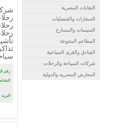
النقابات المصرية
شركة 
رحلات
السفارات والقنصليات
رحلات
السينمات والمسارح
رحلا
تأشي
المطاعم المتنوعة
تذاكر
الفنادق والقرى السياحية
سياح
شركات السياحة والرحلات
رقم ال
المعارض المصريه والدولية
النشاط
البريد 