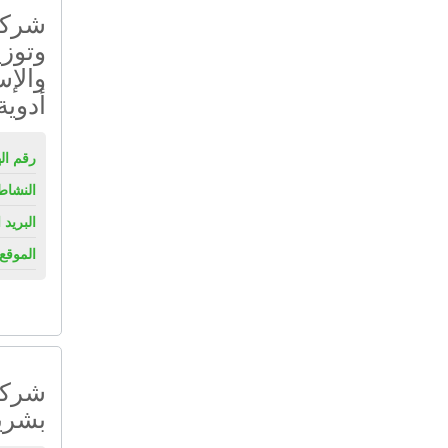
شركة
وتوزي
والإس
أدوية
رقم ال
النشاط
البريد 
الموقع 
شركة 
بشري