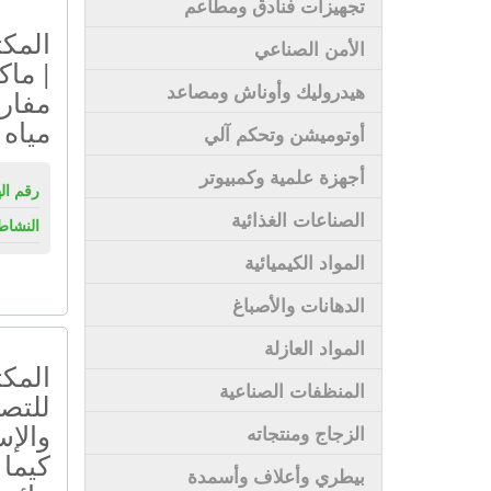
تجهيزات فنادق ومطاعم
المك
الأمن الصناعي
| ماك
هيدروليك وأوناش ومصاعد
مفارم
مياه 
أوتوميشن وتحكم آلي
أجهزة علمية وكمبيوتر
رقم ال
الصناعات الغذائية
النشاط
المواد الكيميائية
الدهانات والأصباغ
المواد العازلة
المك
المنظفات الصناعية
للتص
والإس
الزجاج ومنتجاته
كيما 
بيطري وأعلاف وأسمدة