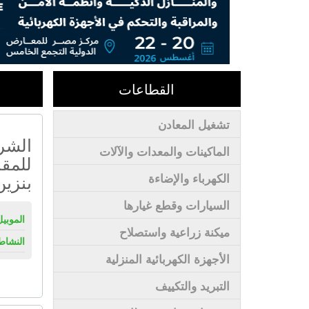
القطاعات
تشغيل المعادن
الشرك
الماكينات والمعدات والآلات
للمقا
بنزين
الكهرباء والإضاءة
السيارات وقطع غيارها
الموبيل
ميكنة زراعية واستصلاح
النشاط
الأجهزة الكهربائية المنزلية
التبريد والتكييف