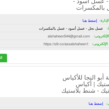
- عسل أسود -
بالمكسرات
إدارة:
إضغط هنا
:
عسل نحل - عسل أسود - عسل بالمكسرات
الإلكترونى:
alshaheen544@gmail.com
الإلكترونى:
https://sllr.co/assalshaheen1
ال
أبو النجا للأكياس
ستيك | أكياس
يك - شنط بلاستيك
:
إضغط هنا