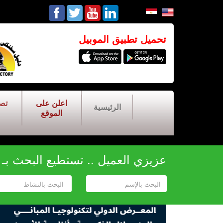
تحميل تطبيق الموبيل
اعلن على
تص
الرئيسية
الموقع
عزيزي العميل .. تستطيع البحث بـ أح