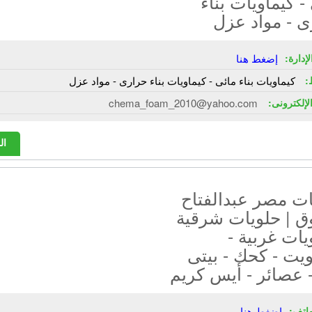
- كيماويات بناء
ى - مواد عزل
إدارة:
إضغط هنا
:
كيماويات بناء مائى - كيماويات بناء حرارى - مواد عزل
الإلكترونى:
chema_foam_2010@yahoo.com
ال
ات مصر عبدالفتاح
ق | حلويات شرقية
يات غربية -
يت - كحك - بيتى
 عصائر - أيس كريم
هاتف:
إضغط هنا