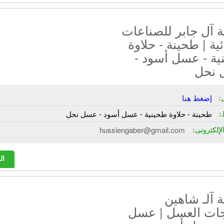
 آل جابر للصناعات
ئية | طحينة - حلاوة
ية - عسل أسود -
نحل
:
إضغط هنا
:
طحينة - حلاوة طحينية - عسل أسود - عسل نحل
الإلكترونى:
hussiengaber@gmail.com
ال
 آلـ شاهين
جات العسل | عسل