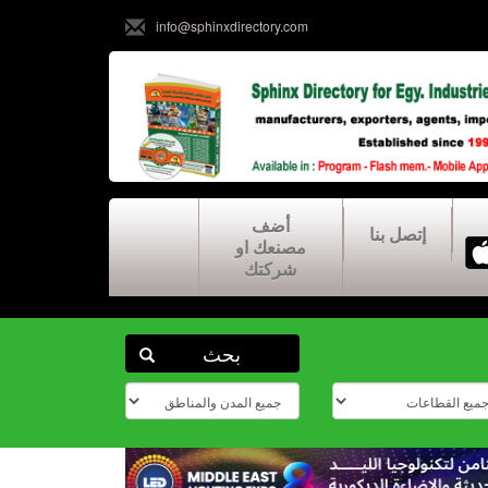
info@sphinxdirectory.com
أضف
إتصل بنا
مصنعك او
شركتك