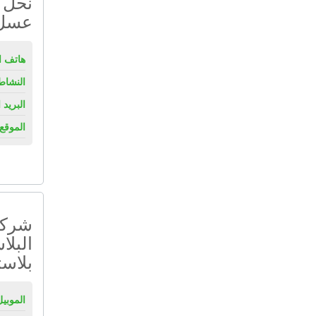
نحل 
عسل 
هاتف ال
النشاط
البريد 
الموقع 
شركة 
البلا
بلاست
الموبيل