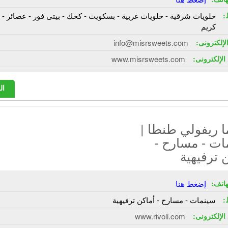
:
حلويات شرقية - حلويات غربية - بسكويت - كحك - بيتى فور - عصائر - 
كريم
الإلكترونى:
info@misrsweets.com
الإلكترونى:
www.misrsweets.com
ال
 ريفولي طنطا |
ات - مسارح -
 ترفيهية
هاتف:
إضغط هنا
:
سينمات - مسارح - أماكن ترفيهية
الإلكترونى:
www.rivoli.com