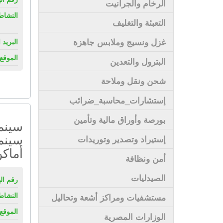
الرخام والجرانيت
النشاط
التعبئة والتغليف
غزل ونسيج وملابس جاهزة
البريد 
الموقع 
البترول والتعدين
شحن ونقل وملاحة
إستشارات_محاسبة_ضرائب
بورصة وأوراق مالية وتأمين
سينما
سينم
إستيراد وتصدير وتوريدات
أماكن
أمن ونظافة
الصيدليات
رقم ال
النشاط
مستشفيات ومراكز أشعة وتحاليل
الموقع 
الوزارات المصرية