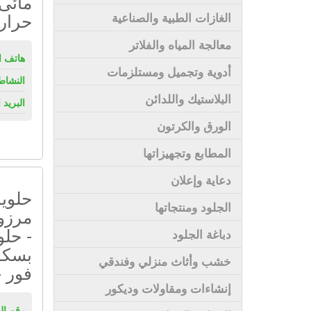
مائى 
حرار
الغازات الطبية والصناعية
معالجة المياه والفلاتر
هاتف ال
أدوية وتجميل ومستلزمات
النشاط
البلاستيك واللدائن
البريد 
الورق والكرتون
المطابع وتجهيزاتها
دعاية وإعلان
حلوي
الجلود ومنتجاتها
مرزو
- حلو
دباغة الجلود
بسكو
خشب وأثاث منزلي وفندقي
فور -
إنشاءات ومقاولات وديكور
رقم ال