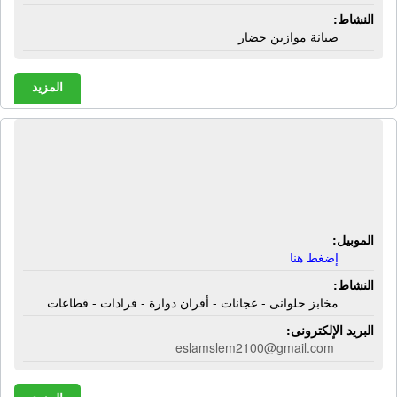
النشاط:
صيانة موازين خضار
المزيد
الشركه الهندسية سلفر كيتشن | مخابز
حلوانى - عجانات - أفران دوارة - فرادات
- قطاعات
الموبيل:
إضغط هنا
النشاط:
مخابز حلوانى - عجانات - أفران دوارة - فرادات - قطاعات
البريد الإلكترونى:
eslamslem2100@gmail.com