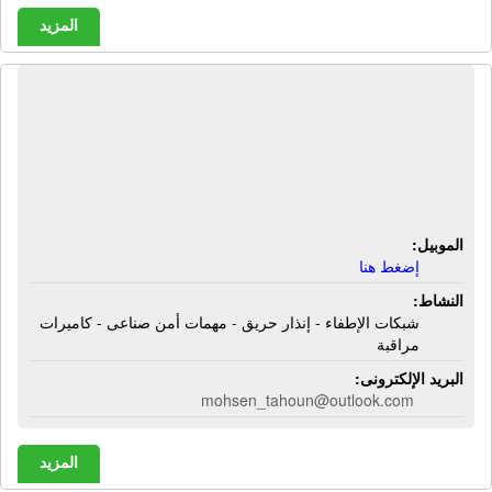
المزيد
الشركة المصرية لنظم الإطفاء ومهمات
الأمن الصناعى | شبكات الإطفاء - إنذار
حريق - مهمات أمن صناعى - كاميرات
مراقبة
الموبيل:
إضغط هنا
النشاط:
شبكات الإطفاء - إنذار حريق - مهمات أمن صناعى - كاميرات
مراقبة
البريد الإلكترونى:
mohsen_tahoun@outlook.com
المزيد