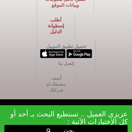
وبيانات الموقع
أطلب
إسطوانة
الدليل
تحميل تطبيق الموبيل
إتصل بنا
أضف
مصنعك او
شركتك
عزيزي العميل .. تستطيع البحث بـ أحد أو
كل الإختيارات الآتية :