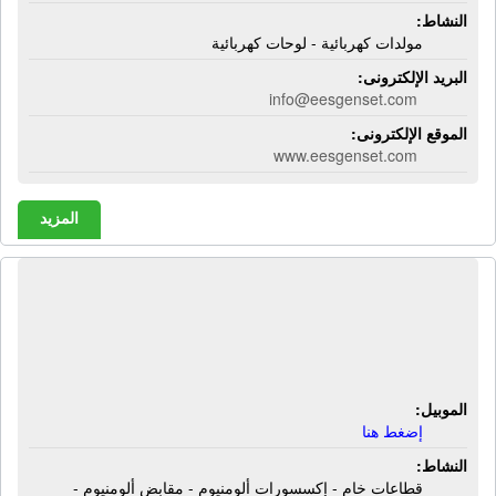
النشاط:
مولدات كهربائية - لوحات كهربائية
البريد الإلكترونى:
info@eesgenset.com
الموقع الإلكترونى:
www.eesgenset.com
المزيد
الشركة المصرية للألومنيوم | قطاعات
خام - إكسسورات ألومنيوم - مقابض
ألومنيوم - مفصلات ألومنيوم
الموبيل:
إضغط هنا
النشاط:
قطاعات خام - إكسسورات ألومنيوم - مقابض ألومنيوم -