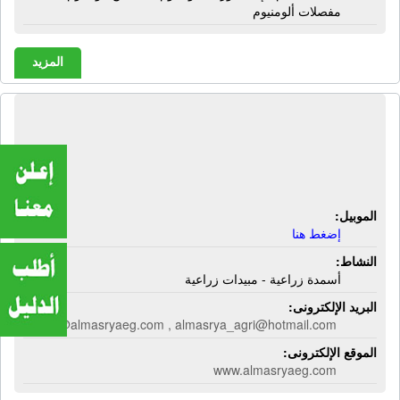
مفصلات ألومنيوم
المزيد
الشركة المصرية للتنمية الزراعية
والتوكيلات | أسمدة زراعية - مبيدات
زراعية
الموبيل:
إضغط هنا
النشاط:
أسمدة زراعية - مبيدات زراعية
البريد الإلكترونى:
info@almasryaeg.com , almasrya_agri@hotmail.com
الموقع الإلكترونى:
www.almasryaeg.com