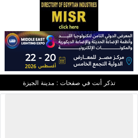
تذكر أنت في صفحات : مدينة الجيزة
الشركة المصرية المتحدة لمستلزمات
التجميل | مستحضرات تجميل - شامبو
شعر - سيرم شعر - بروتين شعر -
كريمات شعر - مكواة كهربائية للشعر