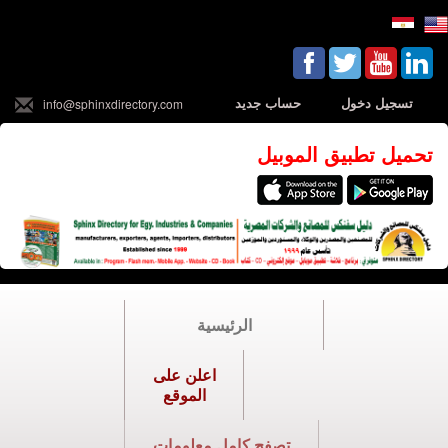
تسجيل دخول
حساب جديد
info@sphinxdirectory.com
تحميل تطبيق الموبيل
الرئيسية
اعلن على
الموقع
تصفح كامل معلومات