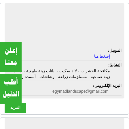
شركة إيجى ماد لاند سكيب | مكافحة
الحشرات - لاند سكيب - نباتات زينة
طبيعية - نباتات زينة صناعية - مستلزمات
زراعة - رشاشات - أسمدة زراعية
الموبيل:
إضغط هنا
النشاط:
مكافحة الحشرات - لاند سكيب - نباتات زينة طبيعية - نباتات
زينة صناعية - مستلزمات زراعة - رشاشات - أسمدة زراعية
البريد الإلكترونى:
egymadlandscape@gmail.com
المزيد