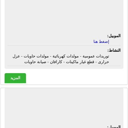
شركة إيجيبت كول للخدمات البحرية |
توريدات عمومية - مولدات كهربائية -
مولدات حاويات - عزل حرارى - قطع
غيار ماكينات - كارافان - صيانة حاويات
الموبيل:
إضغط هنا
النشاط:
توريدات عمومية - مولدات كهربائية - مولدات حاويات - عزل
حرارى - قطع غيار ماكينات - كارافان - صيانة حاويات
المزيد
شركة إيجيبت للإستيراد والتصدير |
إضافات أعلاف - مكملات غذائية خاصة
للحمام - مكملات غذائية خاصة للطيور
الموبيل: