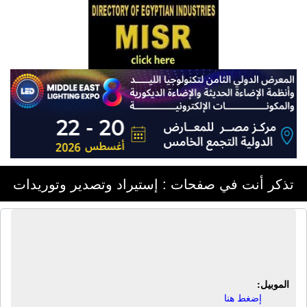
تذكر أنت في صفحات : إستيراد وتصدير وتوريدات
شركة إفرست للإستيراد والتصدير |
خضروات - فاكهة - موالح - نجف - موبيليا
الموبيل:
إضغط هنا