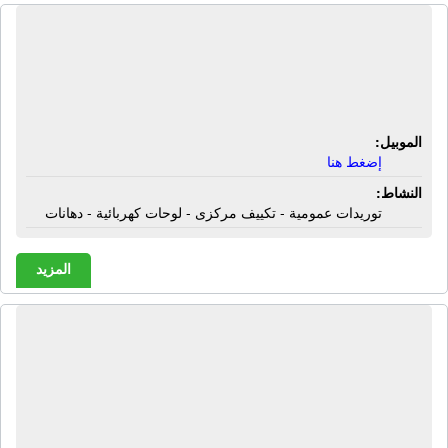
شركة إيه أند إم للتجارة | توريدات
عمومية - تكييف مركزى - لوحات
كهربائية - دهانات
الموبيل:
إضغط هنا
النشاط:
توريدات عمومية - تكييف مركزى - لوحات كهربائية - دهانات
المزيد
شركة إيه إس كيه للتوريدات | توريدات
عمومية - حديد - بوابات حديد - مواد
لاصقة - مقاولات عمومية - خدمات
بترولية