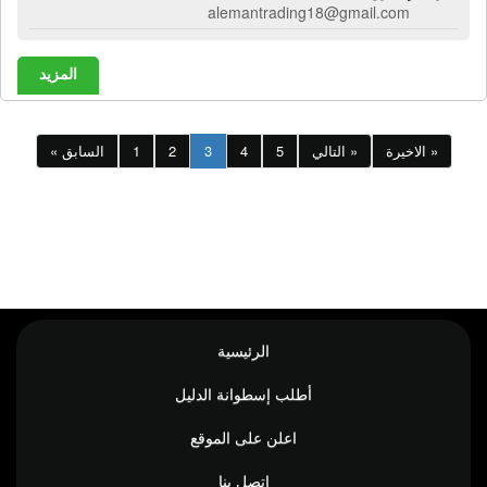
alemantrading18@gmail.com
المزيد
الاخيرة »
التالي »
5
4
3
2
1
« السابق
الرئيسية
أطلب إسطوانة الدليل
اعلن على الموقع
إتصل بنا