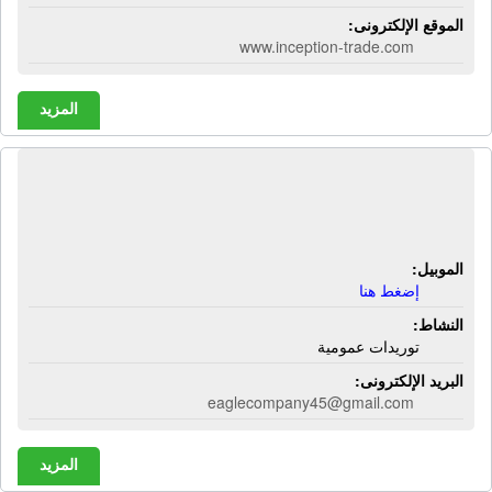
الموقع الإلكترونى:
www.inception-trade.com
المزيد
شركة إيجل للتوريدات العمومية |
توريدات عمومية
الموبيل:
إضغط هنا
النشاط:
توريدات عمومية
البريد الإلكترونى:
eaglecompany45@gmail.com
المزيد