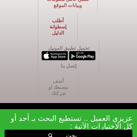
وبيانات الموقع
أطلب
إسطوانة
الدليل
تحميل تطبيق الموبيل
إتصل بنا
أضف
مصنعك او
شركتك
عزيزي العميل .. تستطيع البحث بـ أحد أو
كل الإختيارات الآتية :