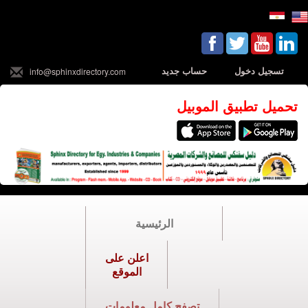
تسجيل دخول
حساب جديد
info@sphinxdirectory.com
تحميل تطبيق الموبيل
الرئيسية
اعلن على
الموقع
تصفح كامل معلومات