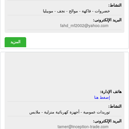
النشاط:
خضروات - فاكهة - موالح - نجف - موبيليا
البريد الإلكترونى:
fahd_mf2002@yahoo.com
المزيد
شركة إنسبشن للتجارة والتوريدات |
توريدات عمومية - أجهزة كهربائية منزلية
- ملابس
هاتف الإدارة:
إضغط هنا
النشاط:
توريدات عمومية - أجهزة كهربائية منزلية - ملابس
البريد الإلكترونى:
tamer@inception-trade.com