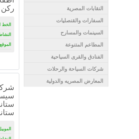
ركن
النقابات المصرية
السفارات والقنصليات
الخط ا
السينمات والمسارح
النشاط
المطاعم المتنوعة
الموقع 
الفنادق والقرى السياحية
شركات السياحة والرحلات
المعارض المصريه والدولية
شركة
سيست
ستانل
ستانل
الموبيل
النشاط