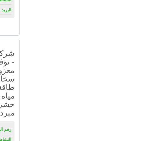
البريد 
شركة 
- نوف
معزول
سخان
طاقة
مياه 
حشرا
مبرد 
رقم ال
النشاط