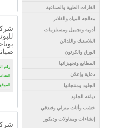
الغازات الطبية والصناعية
معالجة المياه والفلاتر
شركة
أدوية وتجميل ومستلزمات
للبوت
البلاستيك واللدائن
بوتاج
صيانة
الورق والكرتون
المطابع وتجهيزاتها
رقم ال
دعاية وإعلان
النشاط
الجلود ومنتجاتها
الموقع 
دباغة الجلود
خشب وأثاث منزلي وفندقي
إنشاءات ومقاولات وديكور
شركة