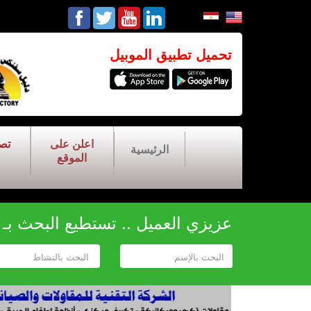
تحميل تطبيق الموبيل
اعلن على
تص
الرئيسية
الموقع
عزيزي العميل .. تستطيع البحث بـ أح