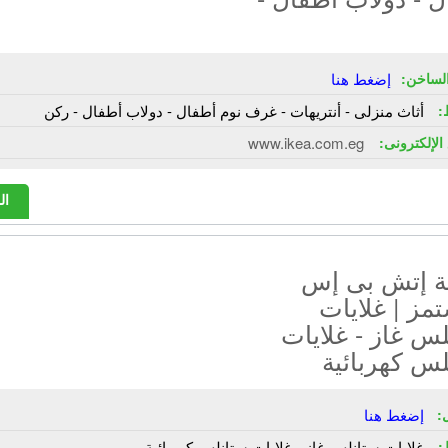
لساخن:
إضغط هنا
:
أثاث منزلى - أنتريهات - غرف نوم أطفال - دولاب أطفال - ركن
الإلكترونى:
www.ikea.com.eg
ال
 إتش بى إس
مز | غلايات
س غاز - غلايات
س كهربائية
:
إضغط هنا
:
غلايات ستانلس غاز - غلايات ستانلس كهربائية