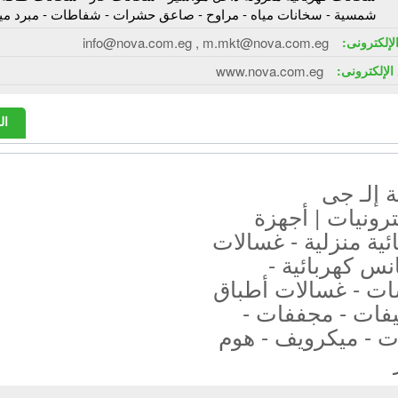
شمسية - سخانات مياه - مراوح - صاعق حشرات - شفاطات - مبرد ميا
الإلكترونى:
info@nova.com.eg , m.mkt@nova.com.eg
الإلكترونى:
www.nova.com.eg
ال
 إلـ جى
ترونيات | أجهزة
ئية منزلية - غسالات
نس كهربائية -
ت - غسالات أطباق
يفات - مجففات -
ت - ميكرويف - هوم