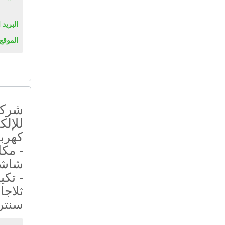
البريد 
الموقع 
شركة
للإلك
كهربا
- مكا
شاشا
- تكي
ثلاجا
سنتر