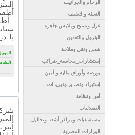
الرخام والجرانيت
المنز
أطقم
التعبئة والتغليف
- أط
غزل ونسيج وملابس جاهزة
ستان
بلندر
البترول والتعدين
شحن ونقل وملاحة
الموبيل
إستشارات_محاسبة_ضرائب
النشاط
بورصة وأوراق مالية وتأمين
إستيراد وتصدير وتوريدات
أمن ونظافة
الصيدليات
شركة 
المنز
مستشفيات ومراكز أشعة وتحاليل
أنتري
الوزارات المصرية
أطفال