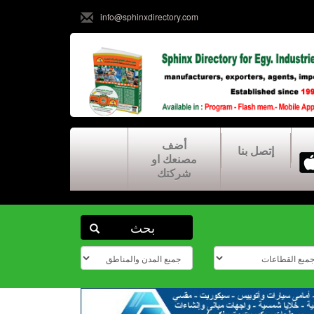
info@sphinxdirectory.com
أضف
إتصل بنا
مصنعك او
شركتك