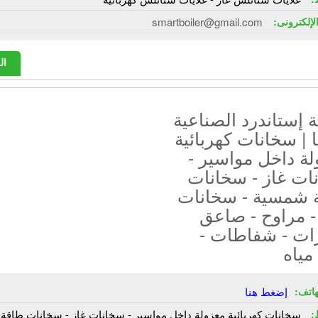
الإلكترونى:
smartboiler@gmail.com
ال
إستاندرد الصناعية
ا | سخانات كهربائية
ة داخل مواسير -
ات غاز - سخانات
 شمسية - سخانات
- مراوح - صاعق
ت - شفاطات -
مياه
هاتف:
إضغط هنا
:
سخانات كهربائية معزولة داخل مواسير - سخانات غاز - سخانات طاقة