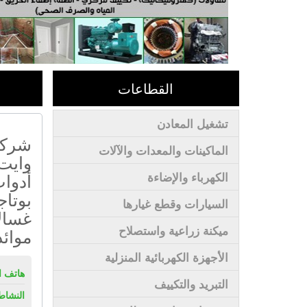
القطاعات
تشغيل المعادن
شركة
الماكينات والمعدات والآلات
وايت
أدوات
الكهرباء والإضاءة
بوتاج
السيارات وقطع غيارها
غسالا
ميكنة زراعية واستصلاح
موائ
الأجهزة الكهربائية المنزلية
هاتف ال
التبريد والتكييف
النشاط