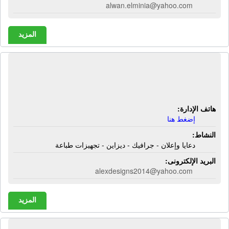
alwan.elminia@yahoo.com
المزيد
شركة أليكس ديزاين | دعايا وإعلان -
جرافيك - ديزاين - تجهيزات طباعة
هاتف الإدارة:
إضغط هنا
النشاط:
دعايا وإعلان - جرافيك - ديزاين - تجهيزات طباعة
البريد الإلكترونى:
alexdesigns2014@yahoo.com
المزيد