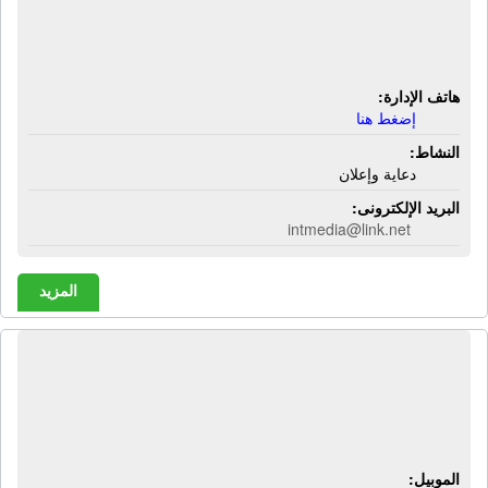
شركة أنتيجريتد ميديا إنترناشيونال
للإعلان | دعاية وإعلان
هاتف الإدارة:
إضغط هنا
النشاط:
دعاية وإعلان
البريد الإلكترونى:
intmedia@link.net
المزيد
شركة أو دى إس للتدريبات وتسويق
الإلكترونى والتطوير الاعمال | تسويق
الإلكترونى - خدمات التدريب
الموبيل: