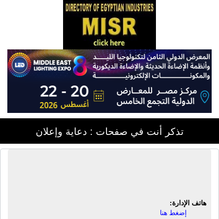
تذكر أنت في صفحات : دعاية وإعلان
شركة أرت فريند | طباعة رقمية - طباعة
- طباعة أوت دور - شركة طباعة
هاتف الإدارة:
إضغط هنا