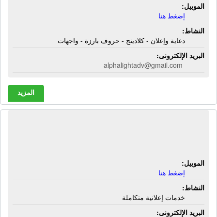
الموبيل:
إضغط هنا
النشاط:
دعاية وإعلان - كلادينج - حروف بارزة - واجهات
البريد الإلكترونى:
alphalightadv@gmail.com
المزيد
شركة ألوان للإعلان | خدمات إعلانية
متكاملة
الموبيل:
إضغط هنا
النشاط:
خدمات إعلانية متكاملة
البريد الإلكترونى: