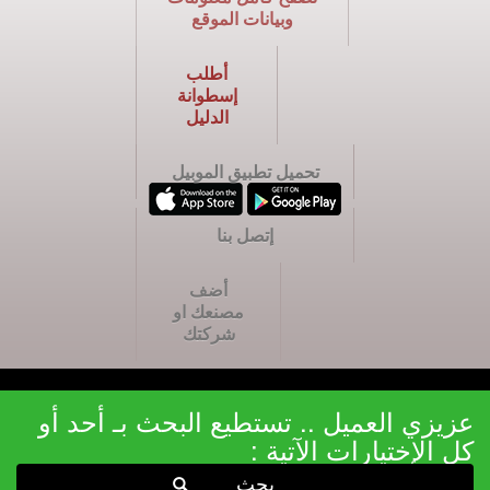
وبيانات الموقع
أطلب
إسطوانة
الدليل
تحميل تطبيق الموبيل
إتصل بنا
أضف
مصنعك او
شركتك
عزيزي العميل .. تستطيع البحث بـ أحد أو
كل الإختيارات الآتية :