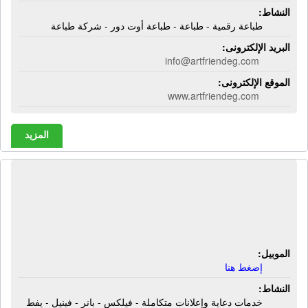
النشاط:
طباعة رقمية - طباعة - طباعة أوت دور - شركة طباعة
البريد الإلكترونى:
info@artfriendeg.com
الموقع الإلكترونى:
www.artfriendeg.com
المزيد
شركة أرت للدعاية والإعلان | خدمات
دعاية وإعلانات متكاملة - فيلكس - بانر -
فينيل - يفط بلاستيك - نيون - نحاس
الموبيل:
إضغط هنا
النشاط:
خدمات دعاية وإعلانات متكاملة - فيلكس - بانر - فينيل - يفط