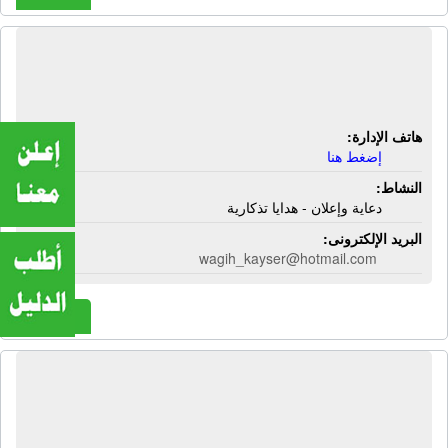
شركة أرت ميتال | دعاية وإعلان - هدايا
تذكارية
هاتف الإدارة:
إضغط هنا
النشاط:
دعاية وإعلان - هدايا تذكارية
البريد الإلكترونى:
wagih_kayser@hotmail.com
المزيد
شركة ألفا لايت للدعاية والإعلان | دعاية
وإعلان - كلادينج - حروف بارزة - واجهات