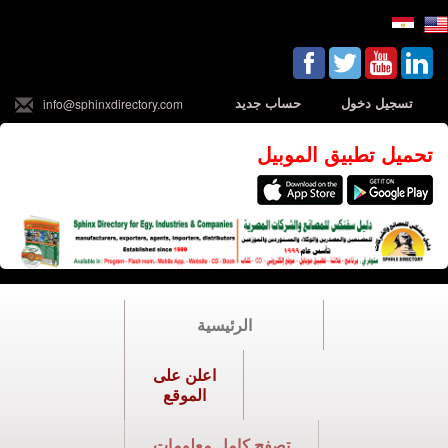
تسجيل دخول
حساب جديد
info@sphinxdirectory.com
تحميل تطبيق الموبيل
الرئيسية
اعلن على
الموقع
تصفح كامل معلومات