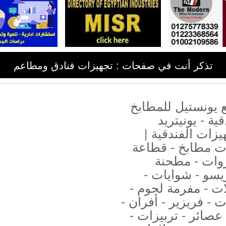
تذكر أنت في صفحات : تجهيزات فنادق ومطاعم
 يونستيل للمطابخ
قية - يونيتريد
يزات الفندقية |
ت مطابخ - قطاعة
ات - مطحنة
يسو - شوايات -
ت - مفرمة لحوم -
ت - فريزير - أفران -
عصائر - تربيزات -