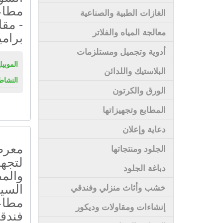
مطاعم
الغازات الطبية والصناعية
- مقا
معالجة المياه والفلاتر
برامي
أدوية وتجميل ومستلزمات
الموبيل
البلاستيك واللدائن
النشاط
الورق والكرتون
المطابع وتجهيزاتها
دعاية وإعلان
معرض
الجلود ومنتجاتها
لتجهي
دباغة الجلود
والم
السيا
خشب وأثاث منزلي وفندقي
مطاع
إنشاءات ومقاولات وديكور
فندقي