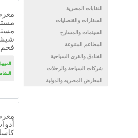
النقابات المصرية
معرض
مستل
السفارات والقنصليات
مستل
السينمات والمسارح
شيشة
المطاعم المتنوعة
فحم
الفنادق والقرى السياحية
الموبيل
شركات السياحة والرحلات
النشاط
المعارض المصريه والدولية
معرض
أدوات
كاسا