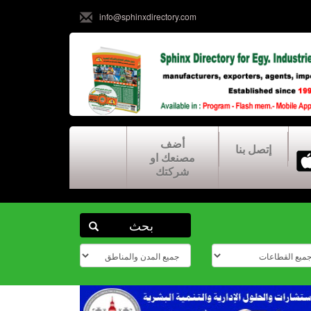
info@sphinxdirectory.com
أضف
إتصل بنا
مصنعك او
شركتك