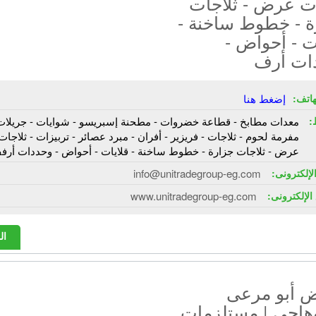
ات عرض - ثلاجات
ة - خطوط ساخنة -
ت - أحواض -
ات أرف
هاتف:
إضغط هنا
:
معدات مطابخ - قطاعة خضروات - مطحنة إسبريسو - شوايات - جريلات
مفرمة لحوم - ثلاجات - فريزير - أفران - مبرد عصائر - تربيزات - ثلاجات
عرض - ثلاجات جزارة - خطوط ساخنة - قلايات - أحواض - وحددات أرف
الإلكترونى:
info@unitradegroup-eg.com
الإلكترونى:
www.unitradegroup-eg.com
ال
 أبو مرعى
هاجى | مستلزمات