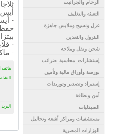
ثلاج
الرخام والجرانيت
أيس ك
التعبئة والتغليف
- أيس
غزل ونسيج وملابس جاهزة
حفظ -
بيتزا
البترول والتعدين
- قلا
شحن ونقل وملاحة
- ماك
إستشارات_محاسبة_ضرائب
هاتف ال
بورصة وأوراق مالية وتأمين
النشاط
إستيراد وتصدير وتوريدات
أمن ونظافة
البريد 
الصيدليات
مستشفيات ومراكز أشعة وتحاليل
الوزارات المصرية