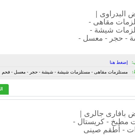
 البدراوى |
زمات مقاهى -
زمات شيشة -
 - حجر - معسل -
:
إضغط هنا
:
مستلزمات مقاهى - مستلزمات شيشة - شيشة - حجر - معسل - فحم
ال
 بافارى جالرى |
 مطبخ - كريستال -
ت - أطقم صينى