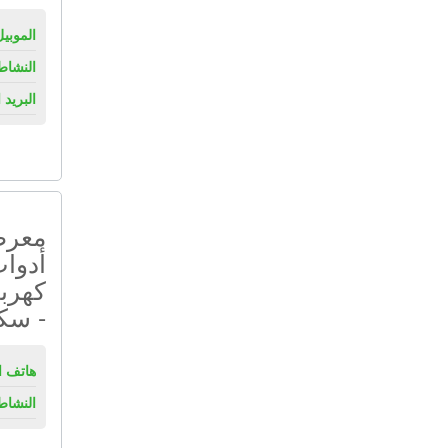
الموبيل
النشاط
البريد 
معرض
أدوات
كهربا
- سكا
هاتف ال
النشاط