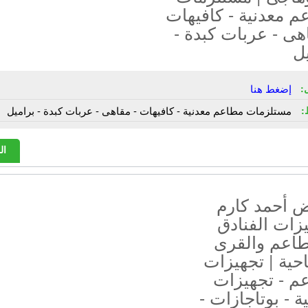
 معدنية - كافيهات
هى - عربات كبدة -
ل
:
إضغط هنا
:
مستلزمات مطاعم معدنية - كافيهات - مقاهى - عربات كبدة - براميل
ال
 أحمد كارم
زات الفنادق
طاعم والقرى
حية | تجهيزات
م - تجهيزات
ة - بوتاجازات -