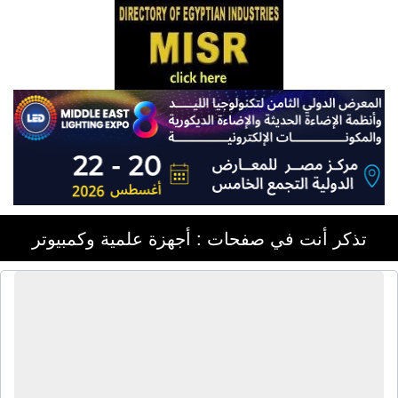
تذكر أنت في صفحات : أجهزة علمية وكمبيوتر
شركة أكتيف كاشير | سوفت وير - برامج
كاشير - أجهزة كاشير - برامج حسابات -
تسويق إلكترونى - موبايل أبلكيشن - ويب
سايت - تصميم موقع إلكترونى