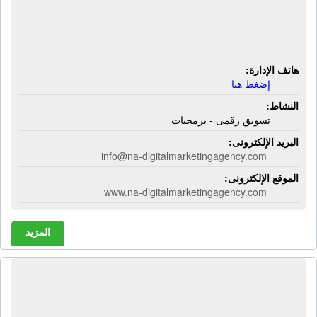
شركة أن إيه ديجيتال ماركتينج إجينسى |
تسويق رقمى - برمجيات
هاتف الإدارة:
إضغط هنا
النشاط:
تسويق رقمى - برمجيات
البريد الإلكترونى:
info@na-digitalmarketingagency.com
الموقع الإلكترونى:
www.na-digitalmarketingagency.com
المزيد
شركة أنجلو إيجيبشن تريدنج كومبانى |
أجهزة فحص بويات - أجهزة إختبار بويات