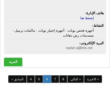
- ماكينات ترميل - مسدسات رش دهانات
هاتف الإدارة:
إضغط هنا
النشاط:
أجهزة فحص بويات - أجهزة إختبار بويات - ماكينات ترميل -
مسدسات رش دهانات
البريد الإلكترونى:
raafat-a@link.net
المزيد
الاخيرة »
التالي »
8
7
6
5
4
« السابق