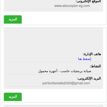
الموقع الإلكترونى:
www.alexcopier-eg.com
المزيد
شركة ألينزوير للحلول المتكاملة | صيانة
برمجيات حاسب - أجهزة محمول
هاتف الإدارة:
إضغط هنا
النشاط:
صيانة برمجيات حاسب - أجهزة محمول
البريد الإلكترونى:
perfecttaxtails2020@gmail.com
المزيد