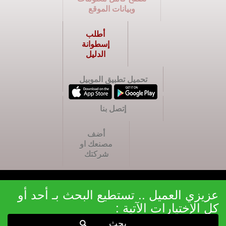
وبيانات الموقع
أطلب
إسطوانة
الدليل
تحميل تطبيق الموبيل
إتصل بنا
أضف
مصنعك او
شركتك
عزيزي العميل .. تستطيع البحث بـ أحد أو
كل الإختيارات الآتية :