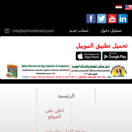
تسجيل دخول
حساب جديد
info@sphinxdirectory.com
تحميل تطبيق الموبيل
الرئيسية
اعلن على
الموقع
تصفح كامل معلومات