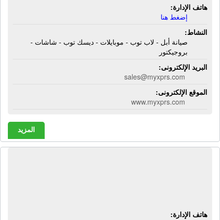
هاتف الإدارة:
إضغط هنا
النشاط:
صيانة أبل - لاب توب - موبايلات - ديسك توب - شاشات -
بروجيكتور
البريد الإلكترونى:
sales@myxprs.com
الموقع الإلكترونى:
www.myxprs.com
المزيد
شركة ألترا تيك | أجهزة تحليل معادن -
وكيل لشركات أمريكية فى مجال أجهزة
علمية
هاتف الإدارة: