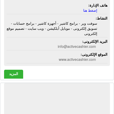
هاتف الإدارة:
إضغط هنا
النشاط:
سوفت وير - برامج كاشير - أجهزة كاشير - برامج حسابات -
تسويق إلكترونى - موبايل أبلكيشن - ويب سايت - تصميم موقع
إلكترونى
البريد الإلكترونى:
info@activecashier.com
الموقع الإلكترونى:
www.activecashier.com
المزيد
شركة أكس بى إر إس | صيانة أبل - لاب
توب - موبايلات - ديسك توب - شاشات -
بروجيكتور