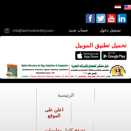
تسجيل دخول
حساب جديد
info@sphinxdirectory.com
تحميل تطبيق الموبيل
الرئيسية
اعلن على
الموقع
تصفح كامل معلومات