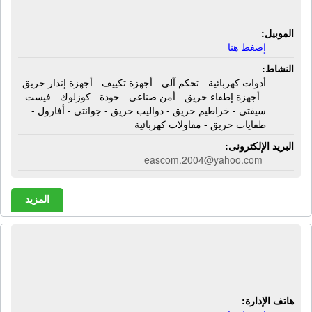
طفايات حريق - مقاولات كهربائية
الموبيل:
إضغط هنا
النشاط:
أدوات كهربائية - تحكم آلى - أجهزة تكييف - أجهزة إنذار حريق
- أجهزة إطفاء حريق - أمن صناعى - خوذة - كوزلوك - فيست -
سيفتى - خراطيم حريق - دواليب حريق - جوانتى - أفارول -
طفايات حريق - مقاولات كهربائية
البريد الإلكترونى:
eascom.2004@yahoo.com
المزيد
شركة باور أوتوميشن جروب | لوحات
كهرباء - أنظمة أوتوميشن
هاتف الإدارة: