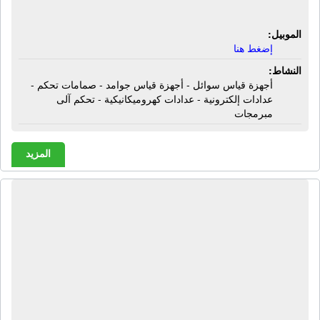
كهروميكانيكية - تحكم آلى مبرمجات
الموبيل:
إضغط هنا
النشاط:
أجهزة قياس سوائل - أجهزة قياس جوامد - صمامات تحكم -
عدادات إلكترونية - عدادات كهروميكانيكية - تحكم آلى
مبرمجات
المزيد
شركة الهندسية للتوكيلات والتوريدات
والمقاولات | أدوات كهربائية - تحكم آلى -
أجهزة تكييف - أجهزة إنذار حريق - أجهزة
إطفاء حريق - أمن صناعى - خوذة -
كوزلوك - فيست - سيفتى - خراطيم
حريق - دواليب حريق - جوانتى - أفارول -