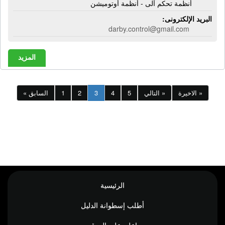
أنظمة تحكم آلى - أنظمة أوتوميشن
البريد الإلكترونى:
darby.control@gmail.com
المزيد
الاخيرة »
التالي »
5
4
3
2
1
« السابق
الرئيسية
أطلب إسطوانة الدليل
اعلن على الموقع