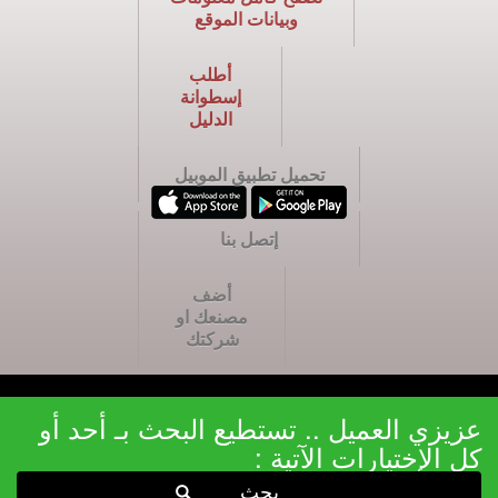
وبيانات الموقع
أطلب
إسطوانة
الدليل
تحميل تطبيق الموبيل
إتصل بنا
أضف
مصنعك او
شركتك
عزيزي العميل .. تستطيع البحث بـ أحد أو
كل الإختيارات الآتية :