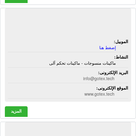
شركة جوتكس آند جوتك | ماكينات
منسوجات - ماكينات تحكم آلى
الموبيل:
إضغط هنا
النشاط:
ماكينات منسوجات - ماكينات تحكم آلى
البريد الإلكترونى:
info@gotex.tech
الموقع الإلكترونى:
www.gotex.tech
المزيد
شركة جولدن باور | صيانة منشآت - إدارة