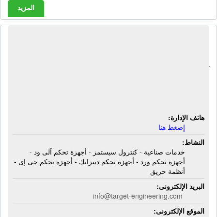
المزيد
شركة تارجت للأعمال الهندسية | خدمات
صناعية - كنترول سيستمز - أجهزة تحكم
آلى ود - أجهزة تحكم ورد - أجهزة تحكم
ديترانك - أجهزة تحكم جى إى - أنظمة
حريق
هاتف الإدارة:
إضغط هنا
النشاط:
خدمات صناعية - كنترول سيستمز - أجهزة تحكم آلى ود -
أجهزة تحكم ورد - أجهزة تحكم ديترانك - أجهزة تحكم جى إى -
أنظمة حريق
البريد الإلكترونى:
info@target-engineering.com
الموقع الإلكترونى: