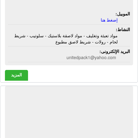
لاصق مطبوع
الموبيل:
إضغط هنا
النشاط:
مواد تعبئة وتغليف - مواد لاصقة بلاستيك - سلوتيب - شريط
لحام - رولات - شريط لاصق مطبوع
البريد الإلكترونى:
unitedpack1@yahoo.com
المزيد
معرض الولاء لمواد التعبئة والتغليف |
مواد تعبئة - مواد تغليف - علب - أكواب
بلاستيك - شنط بلاستيك - أكياس
بلاستيك - أطباق فوم - أطباق فويل -
إسترتش غذائى - إسترتش فيلم - رولات