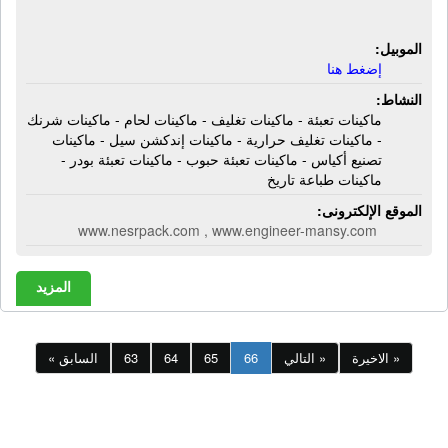
تاريخ
الموبيل:
إضغط هنا
النشاط:
ماكينات تعبئة - ماكينات تغليف - ماكينات لحام - ماكينات شرنك
- ماكينات تغليف حرارية - ماكينات إندكشن سيل - ماكينات
تصنيع أكياس - ماكينات تعبئة حبوب - ماكينات تعبئة بودر -
ماكينات طباعة تاريخ
الموقع الإلكترونى:
www.nesrpack.com , www.engineer-mansy.com
المزيد
الاخيرة »
التالي »
66
65
64
63
« السابق