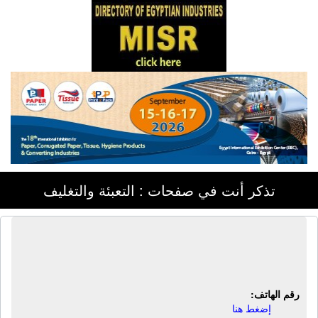
تذكر أنت في صفحات : التعبئة والتغليف
مصنع نيو فلاش باك | كرتون مضلع -
كرتون دوبلكس - علب كرتون - طباعة
رقم الهاتف:
إضغط هنا