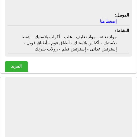
شرنك
الموبيل:
إضغط هنا
النشاط:
مواد تعبئة - مواد تغليف - علب - أكواب بلاستيك - شنط
بلاستيك - أكياس بلاستيك - أطباق فوم - أطباق فويل -
إسترتش غذائى - إسترتش فيلم - رولات شرنك
المزيد
معرض نسر الشرق لماكينات التعبئة |
ماكينات تعبئة - ماكينات تغليف - ماكينات
لحام - ماكينات شرنك - ماكينات تغليف
حرارية - ماكينات إندكشن سيل - ماكينات
تصنيع أكياس - ماكينات تعبئة حبوب -
ماكينات تعبئة بودر - ماكينات طباعة