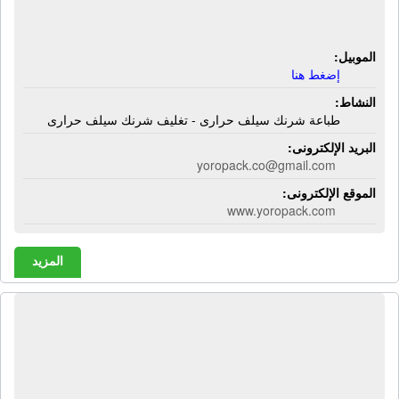
حرارى - تغليف شرنك سيلف حرارى
الموبيل:
إضغط هنا
النشاط:
طباعة شرنك سيلف حرارى - تغليف شرنك سيلف حرارى
البريد الإلكترونى:
yoropack.co@gmail.com
الموقع الإلكترونى:
www.yoropack.com
المزيد
مصنع يونايتد باك لصناعات التغليف |
مواد تعبئة وتغليف - مواد لاصقة بلاستيك -
سلوتيب - شريط لحام - رولات - شريط