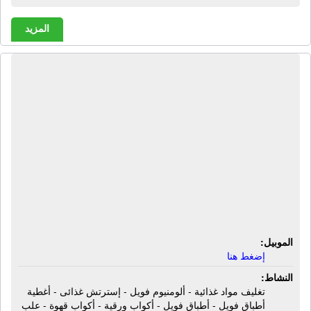
المزيد
مصنع هاى باك للصناعة والإستيراد
والتصدير | تغليف مواد غذائية - ألومنيوم
فويل - إسترتش غذائى - أغطية أطباق
فويل - أطباق فويل - أكواب ورقية -
أكواب قهوة - علب سلطات - ملاعق
بلاستيك - أطباق فوم - أطباق بلاستيك -
شنط بلاستيك - قوالب كيك - قواعد
تورت - أدوات ز
الموبيل:
إضغط هنا
النشاط:
تغليف مواد غذائية - ألومنيوم فويل - إسترتش غذائى - أغطية
أطباق فويل - أطباق فويل - أكواب ورقية - أكواب قهوة - علب