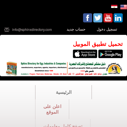
تسجيل دخول
حساب جديد
info@sphinxdirectory.com
تحميل تطبيق الموبيل
الرئيسية
اعلن على
الموقع
تصفح كامل معلومات