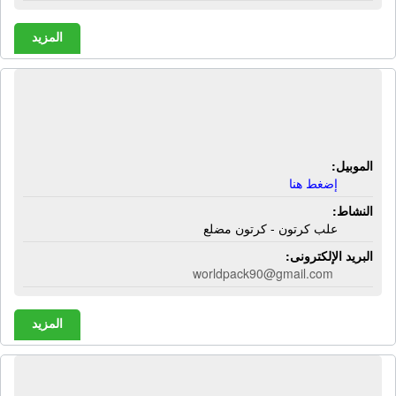
المزيد
مصنع ورلد باك | علب كرتون - كرتون
مضلع
الموبيل:
إضغط هنا
النشاط:
علب كرتون - كرتون مضلع
البريد الإلكترونى:
worldpack90@gmail.com
المزيد
مصنع يوروباك | طباعة شرنك سيلف