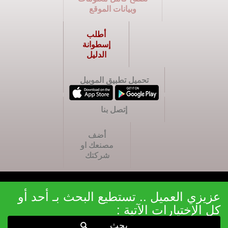
وبيانات الموقع
أطلب
إسطوانة
الدليل
تحميل تطبيق الموبيل
إتصل بنا
أضف
مصنعك او
شركتك
عزيزي العميل .. تستطيع البحث بـ أحد أو
كل الإختيارات الآتية :