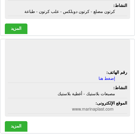
النشاط:
كرتون مضلع - كرتون دوبلكس - علب كرتون - طباعة
المزيد
مصنع نيو مارينا بلاست | مصبعات
بلاستيك - أغطية بلاستيك
رقم الهاتف:
إضغط هنا
النشاط:
مصبعات بلاستيك - أغطية بلاستيك
الموقع الإلكترونى:
www.marinaplast.com
المزيد