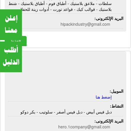
سلطات - ملاعق بلاستيك - أطباق فوم - أطباق بلاستيك - شنط
بلاستيك - قوالب كيك - قواعد تورت - أدوات زينة للحفلات
البريد الإلكترونى:
hipackindustry@gmail.com
المزيد
مصنع هيرو لصناعة وتجارة المواد
اللاصقة | دبل فيس أبيض - دبل فيس
أصفر - سلوتيب - بكر دوكو
الموبيل:
إضغط هنا
النشاط:
دبل فيس أبيض - دبل فيس أصفر - سلوتيب - بكر دوكو
البريد الإلكترونى:
hero.1company@gmail.com