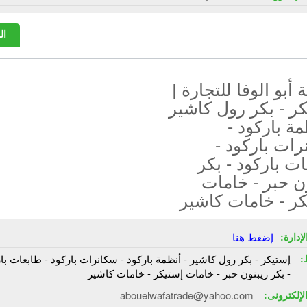
ال
أبو الوفا للتجارة |
ر - بكر رول كاشير
مة باركود -
ات باركود -
ت باركود - بكر
ن حبر - خامات
كر - خامات كاشير
إدارة:
إضغط هنا
:
إستيكر - بكر رول كاشير - أنظمة باركود - سكانرات باركود - طابعات با
- بكر ريبنون حبر - خامات إستيكر - خامات كاشير
الإلكترونى:
abouelwafatrade@yahoo.com