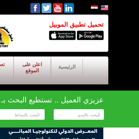
تحميل تطبيق الموبيل
اعلن على
تص
الرئيسية
الموقع
عزيزي العميل .. تستطيع البحث بـ أح