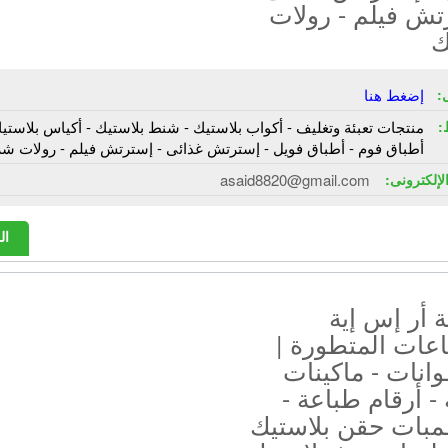
تش فيلم - رولات
ك
:
إضغط هنا
:
منتجات تعبئة وتغليف - أكواب بلاستيك - شنط بلاستيك - أكياس بلاستيك
أطباق فوم - أطباق فويل - إسترتش غذائى - إسترتش فيلم - رولات ش
الإلكترونى:
asaid8820@gmail.com
ال
 أر إس إية
عات المتطورة |
انات - ماكينات
 - أرقام طباعة -
بات حقن بلاستيك