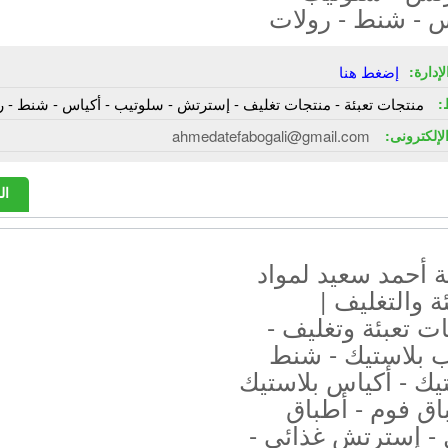
س - شنط - رولات
إدارة:
إضغط هنا
:
منتجات تعبئة - منتجات تغليف - إسترتش - سلوتيب - أكياس - شنط - ر
الإلكترونى:
ahmedatefabogali@gmail.com
ال
 أحمد سعيد لمواد
ئة والتغليف |
ت تعبئة وتغليف -
ب بلاستيك - شنط
يك - أكياس بلاستيك
اق فوم - أطباق
 - إسترتش غذائى -