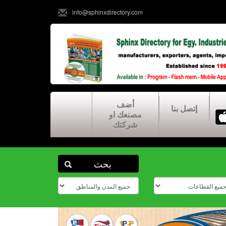
info@sphinxdirectory.com
أضف
إتصل بنا
مصنعك او
شركتك