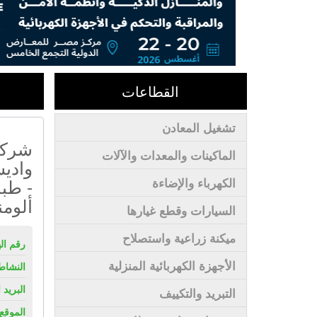
القطاعات
تشغيل المعادن
شركة 
الماكينات والمعدات والآلات
وادي
- طبا
الكهرباء والإضاءة
ألومن
السيارات وقطع غيارها
ميكنة زراعية واستصلاح
رقم ال
الأجهزة الكهربائية المنزلية
النشاط
البريد 
التبريد والتكييف
الموقع 