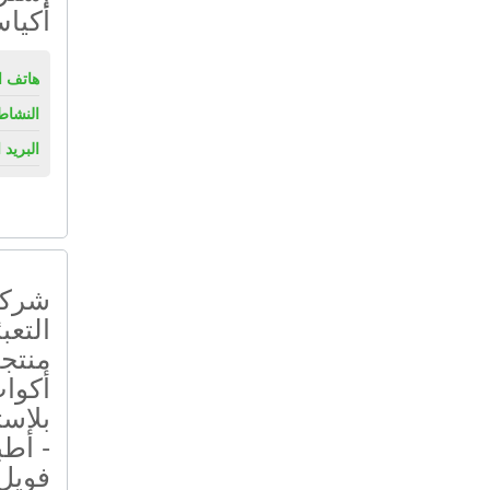
أكيا
هاتف ال
النشاط
البريد 
شركة
التعب
منتجا
أكوا
بلاست
- أطب
فويل