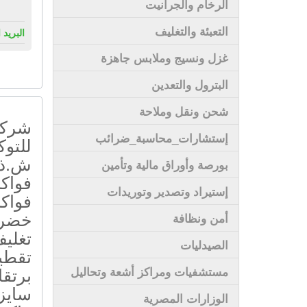
الرخام والجرانيت
التعبئة والتغليف
البريد 
غزل ونسيج وملابس جاهزة
البترول والتعدين
شحن ونقل وملاحة
شركة
إستشارات_محاسبة_ضرائب
للتوك
ش.ذ.م
بورصة وأوراق مالية وتأمين
فواكه
إستيراد وتصدير وتوريدات
فواكه
خضرا
أمن ونظافة
تغلي
الصيدليات
تقطي
برتق
مستشفيات ومراكز أشعة وتحاليل
سايزر
الوزارات المصرية