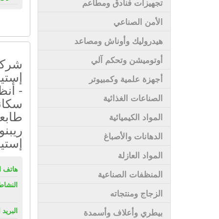
تجهيزات فنادق ومطاعم
الأمن الصناعي
هيدروليك وأوناش ومصاعد
أوتوميشن وتحكم آلي
شركة 
إستيك
أجهزة علمية وكمبيوتر
- أنظ
الصناعات الغذائية
سكانر
طابعا
المواد الكيميائية
ريبنو
الدهانات والأصباغ
إستي
المواد العازلة
هاتف ال
المنظفات الصناعية
النشاط
الزجاج ومنتجاته
البريد 
بيطري وأعلاف وأسمدة