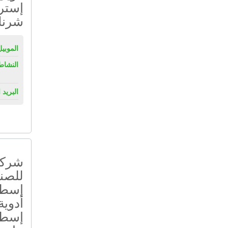
إستر
شرن
الموبيل
النشاط
البريد 
شركة
للصنا
إسطو
أدوية
إسطم