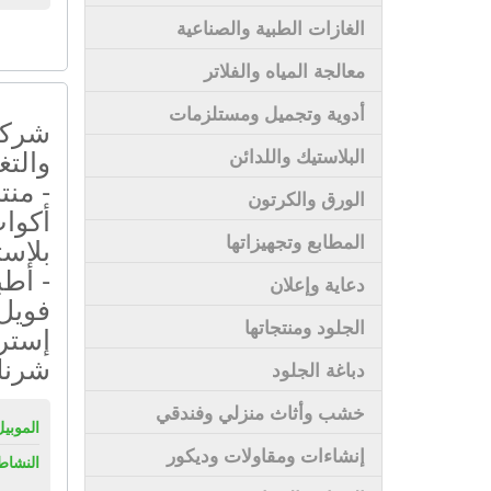
الغازات الطبية والصناعية
معالجة المياه والفلاتر
أدوية وتجميل ومستلزمات
شركة 
والتغ
البلاستيك واللدائن
- منت
الورق والكرتون
أكوا
المطابع وتجهيزاتها
بلاست
- أطب
دعاية وإعلان
فويل
الجلود ومنتجاتها
إستر
شرن
دباغة الجلود
خشب وأثاث منزلي وفندقي
الموبيل
إنشاءات ومقاولات وديكور
النشاط