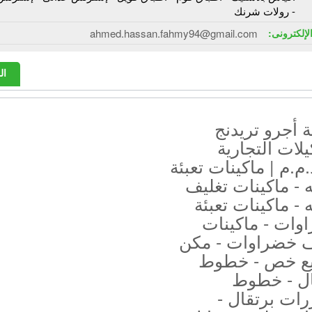
- رولات شرنك
الإلكترونى:
ahmed.hassan.fahmy94@gmail.com
ال
 أجرو تريدنج
يلات التجارية
.م | ماكينات تعبئة
 - ماكينات تغليف
 - ماكينات تعبئة
وات - ماكينات
ف خضراوات - مكن
ع خص - خطوط
ال - خطوط
ات برتقال -