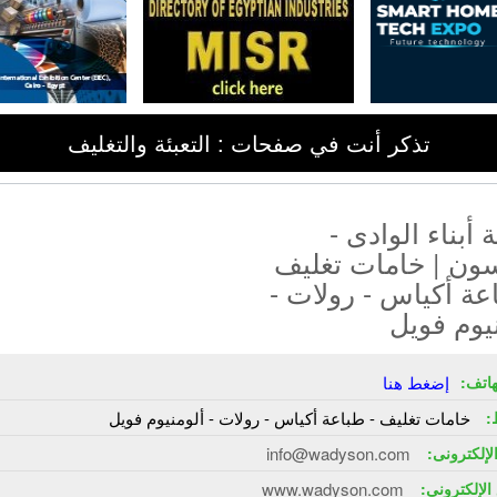
تذكر أنت في صفحات : التعبئة والتغليف
أبناء الوادى -
سون | خامات تغليف
عة أكياس - رولات -
يوم فويل
هاتف:
إضغط هنا
:
خامات تغليف - طباعة أكياس - رولات - ألومنيوم فويل
الإلكترونى:
info@wadyson.com
الإلكترونى:
www.wadyson.com