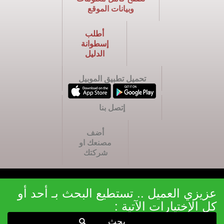
وبيانات الموقع
أطلب
إسطوانة
الدليل
تحميل تطبيق الموبيل
إتصل بنا
أضف
مصنعك او
شركتك
عزيزي العميل .. تستطيع البحث بـ أحد أو
كل الإختيارات الآتية :