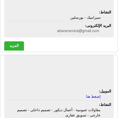
بورسلين
النشاط:
سيراميك - بورسلين
البريد الإلكترونى:
abaceramics@gmail.com
المزيد
شركة أبعاد للتطوير العقارى | مقاولات
عمومية - أعمال ديكور - تصميم داخلى -
تصميم خارجى - تسويق عقارى
الموبيل:
إضغط هنا
النشاط:
مقاولات عمومية - أعمال ديكور - تصميم داخلى - تصميم
خارجى - تسويق عقارى