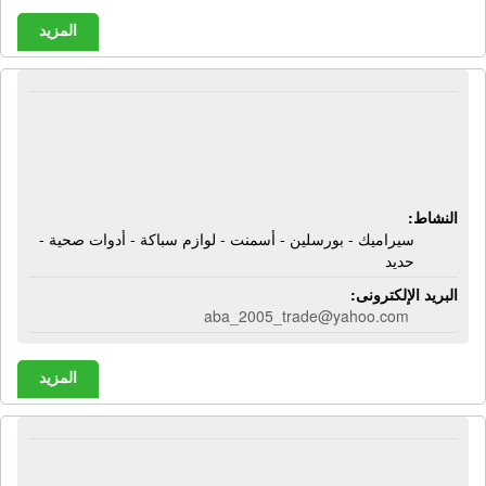
المزيد
شركة أبا للتجارة والتوكيلات | سيراميك -
بورسلين - أسمنت - لوازم سباكة - أدوات
صحية - حديد
النشاط:
سيراميك - بورسلين - أسمنت - لوازم سباكة - أدوات صحية -
حديد
البريد الإلكترونى:
aba_2005_trade@yahoo.com
المزيد
شركة أبا للسيراميك | سيراميك -