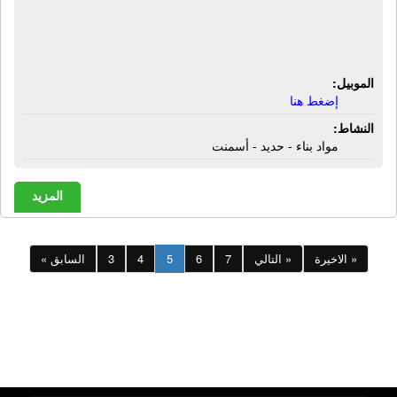
شركة أبناء الحاج عبود شبيطة | مواد بناء
- حديد - أسمنت
الموبيل:
إضغط هنا
النشاط:
مواد بناء - حديد - أسمنت
المزيد
الاخيرة »
التالي »
7
6
5
4
3
« السابق