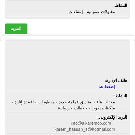
النشاط:
مقاولات عمومية - إنشاءات
المزيد
شركة آلـ كارم | معدات بناء - صناديق
قمامة حديد - مقطورات - أعمدة إنارة -
ماكينات طوب - خلاطات خرسانية
هاتف الإدارة:
إضغط هنا
النشاط:
معدات بناء - صناديق قمامة حديد - مقطورات - أعمدة إنارة -
ماكينات طوب - خلاطات خرسانية
البريد الإلكترونى:
info@alkaremco.com ,
karem_hassan_1@hotmail.com