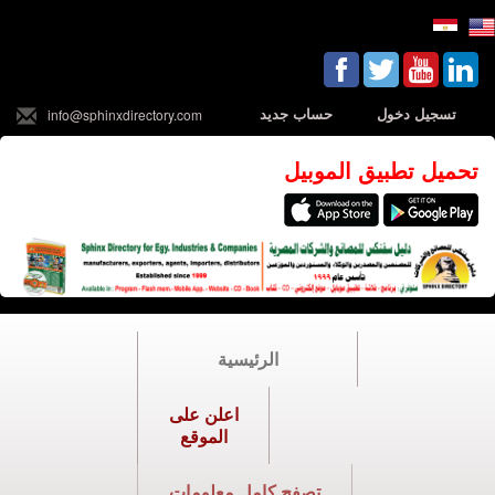
تسجيل دخول
حساب جديد
info@sphinxdirectory.com
تحميل تطبيق الموبيل
الرئيسية
اعلن على
الموقع
تصفح كامل معلومات