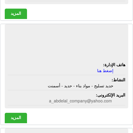
المزيد
شركة أبناء أحمد عبد العال لتجارة حديد
التسليح | حديد تسليح - مواد بناء - حديد -
أسمنت
هاتف الإدارة:
إضغط هنا
النشاط:
حديد تسليح - مواد بناء - حديد - أسمنت
البريد الإلكترونى:
a_abdelal_company@yahoo.com
المزيد