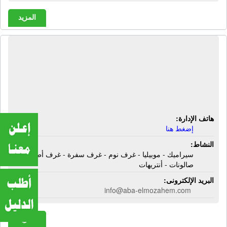
المزيد
شركة أبا المزاحم للسيراميك
والبورسلين | سيراميك - موبيليا - غرف
نوم - غرف سفرة - غرف أطفال -
صالونات - أنتريهات
هاتف الإدارة:
إضغط هنا
النشاط:
سيراميك - موبيليا - غرف نوم - غرف سفرة - غرف أطفال -
صالونات - أنتريهات
البريد الإلكترونى:
info@aba-elmozahem.com
المزيد