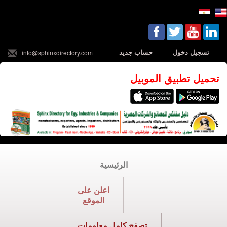
تسجيل دخول
حساب جديد
info@sphinxdirectory.com
تحميل تطبيق الموبيل
الرئيسية
اعلن على
الموقع
تصفح كامل معلومات