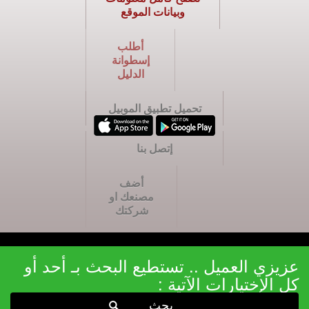
وبيانات الموقع
أطلب
إسطوانة
الدليل
تحميل تطبيق الموبيل
إتصل بنا
أضف
مصنعك او
شركتك
عزيزي العميل .. تستطيع البحث بـ أحد أو
كل الإختيارات الآتية :