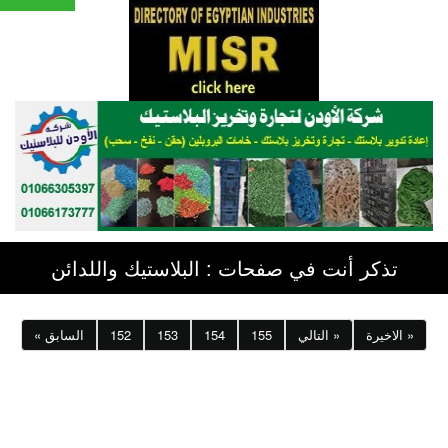
تذكر أنت في صفحات : البلاستيك واللدائن
الاخيرة »
التالي »
155
154
153
152
« السابق