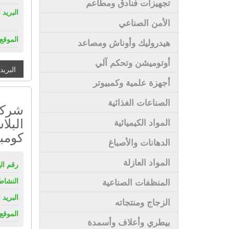
تجهيزات فنادق ومطاعم
البريد 
الأمن الصناعي
الموقع 
هيدروليك وأوناش ومصاعد
أوتوميشن وتحكم آلي
البريد
أجهزة علمية وكمبيوتر
الصناعات الغذائية
شركة 
البل
المواد الكيميائية
كومبا
الدهانات والأصباغ
المواد العازلة
رقم ال
النشاط
المنظفات الصناعية
البريد 
الزجاج ومنتجاته
الموقع 
بيطري وأعلاف وأسمدة