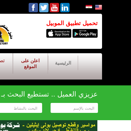
تحميل تطبيق الموبيل
اعلن على
تص
الرئيسية
الموقع
عزيزي العميل .. تستطيع البحث بـ أح