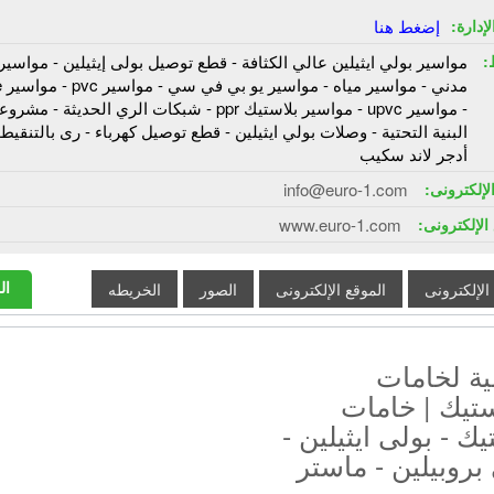
إدارة:
إضغط هنا
:
مواسير بولي ايثيلين عالي الكثافة - قطع توصيل بولى إيثيلين - مواسير
مدني 
- مواسير upvc - مواسير بلاستيك ppr - شبكات الري الحديثة - مش
البنية التحتية - وصلات بولي ايثيلين - قطع توصيل كهرباء - رى بالتنقيط 
أدجر لاند سكيب
الإلكترونى:
info@euro-1.com
الإلكترونى:
www.euro-1.com
ال
 الإلكترونى
الموقع الإلكترونى
الصور
الخريطه
ية لخامات
ستيك | خامات
يك - بولى ايثيلين -
بروبيلين - ماستر