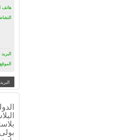
هاتف ال
النشاط
البريد 
الموقع 
البريد
الدول
البلا
بلاست
بولى 