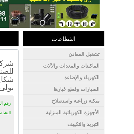
القطاعات
تشغيل المعادن
شركة
الماكينات والمعدات والآلات
للصنا
شكاي
الكهرباء والإضاءة
بولى 
السيارات وقطع غيارها
ميكنة زراعية واستصلاح
رقم ال
الأجهزة الكهربائية المنزلية
النشاط
التبريد والتكييف