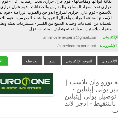
بكافة أنواعها ومقاساتها - فوم عازل حرارى 
حرارى تحت سجاد المساجد والمدارس والحضانات - فوم عازل حرارى
للأسطح - فوم عازل حرارى لمزارع الدواجن والصوب الزراعية - فوم بد
الإسفنج لصناعة المراتب وأعمال التنجيد وللشنط المدرسية - فوم للتغ
للحماية من الصدمات وحماية المنتج من الكسر - مستلزمات تعبئه وتغل
منتجات بلاستيك - مواد تعبئه وتغليف - منتجات عزل
الإلكترونى:
amrmoslehexperts@gmail.com
الإلكترونى:
http://foamexperts.net/
ال
 الإلكترونى
الموقع الإلكترونى
الصور
الخريطه
 يورو وان بلاست |
ر بولى إيثيلين -
وصيل بولى إيثيلين
بالتنقيط - أدجر لاند
ب