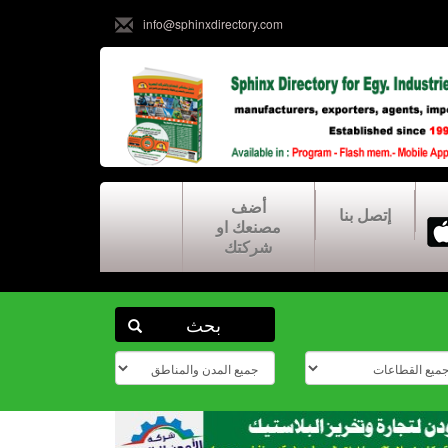
info@sphinxdirectory.com
أضف
إتصل بنا
مصنعك او
شركتك