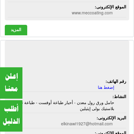
الموقع الإلكترونى:
www.meccoating.com
المزيد
مصنع ومطابع القناوى | حامل ورق رول
معدن - أحبار طباعة أوفست - طباعة تيبو
- بلاستيك بولى إيثيلين
رقم الهاتف:
إضغط هنا
النشاط:
حامل ورق رول معدن - أحبار طباعة أوفست - طباعة تيبو -
بلاستيك بولى إيثيلين
البريد الإلكترونى:
elkinawi1927@hotmail.com
الموقع الإلكترونى: