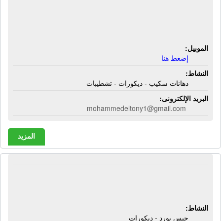
معرض المهندس للدهانات والديكورات
والتشطيبات | دهانات سكيب - ديكورات
- تشطيبات
الموبيل:
إضغط هنا
النشاط:
دهانات سكيب - ديكورات - تشطيبات
البريد الإلكترونى:
mohammedeltony1@gmail.com
المزيد
مكتب الحمد للتشطيبات | جبس بورد -
ديكورات
النشاط:
جبس بورد - ديكورات