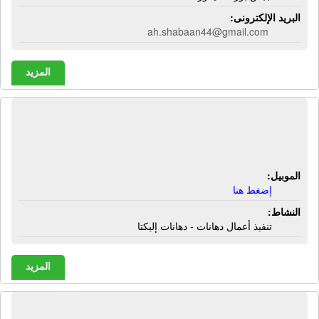
البريد الإلكترونى:
ah.shabaan44@gmail.com
المزيد
مكتب عمرو هندى للديكورات الحديثة |
تنفيذ أعمال دهانات - دهانات إليكتا
الموبيل:
إضغط هنا
النشاط:
تنفيذ أعمال دهانات - دهانات إليكتا
المزيد