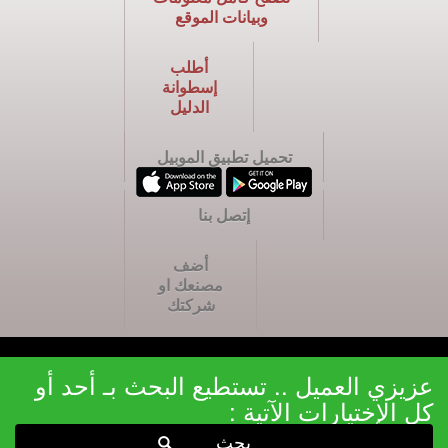
وبيانات الموقع
أطلب
إسطوانة
الدليل
تحميل تطبيق الموبيل
إتصل بنا
أضف
مصنعك او
شركتك
عزيزي العميل .. تستطيع البحث بـ أحد أو
كل الإختيارات الآتية :