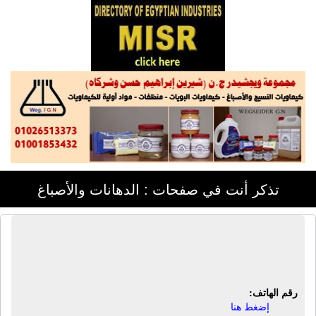
تذكر أنت في صفحات : الدهانات والأصباغ
مصنع ماجيك للطلاء الكهربائى والنيكل |
طلاء نحاس - طلاء كهربائى - هاردكرو
رقم الهاتف:
إضغط هنا