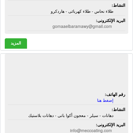
النشاط:
طلاء نحاس - طلاء كهربائى - هاردكرو
البريد الإلكترونى:
gomaaelbaramawy@gmail.com
المزيد
مصنع ميدل إيست للدهانات | دهانات -
سيلر - معجون أكوا باتى - دهانات
بلاستيك
رقم الهاتف:
إضغط هنا
النشاط:
دهانات - سيلر - معجون أكوا باتى - دهانات بلاستيك
البريد الإلكترونى:
info@meccoating.com