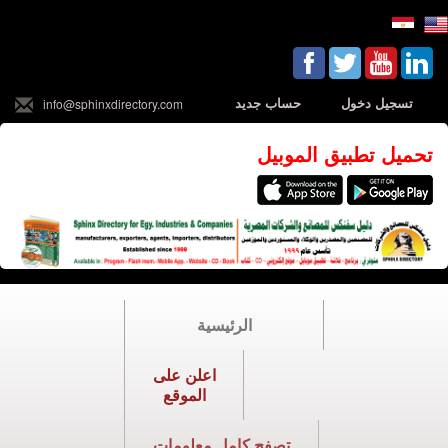
تسجيل دخول
حساب جديد
info@sphinxdirectory.com
تحميل تطبيق الموبيل
الرئيسية
اعلن على
الموقع
تصفح كامل معلومات