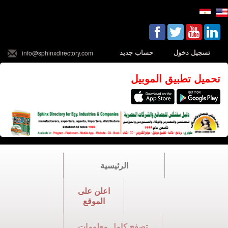
تسجيل دخول
حساب جديد
info@sphinxdirectory.com
تحميل تطبيق الموبيل
الرئيسية
اعلن على
الموقع
تصفح كامل معلومات