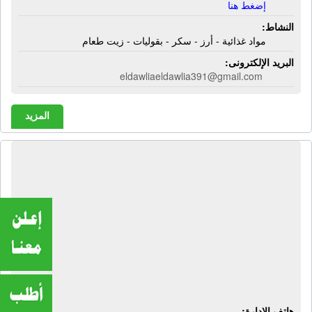
إضغط هنا
النشاط:
مواد غذائية - أرز - سكر - بقوليات - زيت طعام
البريد الإلكترونى:
eldawliaeldawlia391@gmail.com
المزيد
الشركة العربية للتوريدات والإستيراد |
إستيراد وتوزيع منتجات الألبان (جبن
مستوردة ومحلى - مواد خام ألبان) -
تصنيع جبنة موزاريلا - تعبئة مواد غذائية
جبن يو تشيز - تعبئة جبنة دير - تعبئة جبنة
لافى - تصنيع جبنة رابية - جبنة مستوردة -
إستيراد جبنة جوده
هاتف الإدارة: