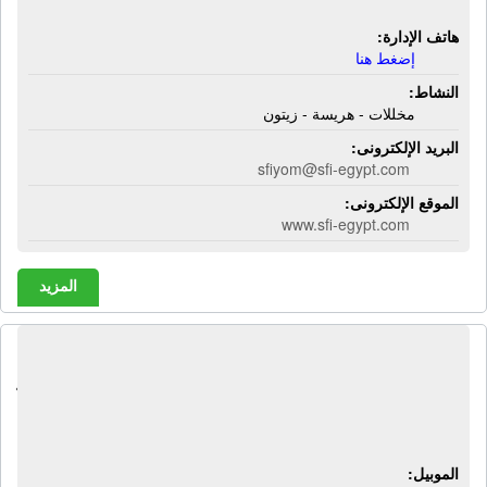
هاتف الإدارة:
إضغط هنا
النشاط:
مخللات - هريسة - زيتون
البريد الإلكترونى:
sfiyom@sfi-egypt.com
الموقع الإلكترونى:
www.sfi-egypt.com
المزيد
الشركة الدولية لعموم الإستيراد والتصدير
وتوزيع المواد الغذائية | مواد غذائية - أرز -
سكر - بقوليات - زيت طعام
الموبيل: