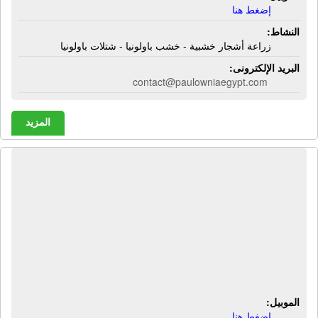
إضغط هنا
النشاط:
زراعة أشجار خشبية - خشب باولونيا - شتلات باولونيا
البريد الإلكترونى:
contact@paulowniaegypt.com
المزيد
الراية ماركت | مواد غذائية - لحوم مجمدة
- دجاج مجمد - خضروات - فواكة -
بقوليات - أدوات منزلية - أسماك مجمدة
- أريال مسحوق أوتومتيك - صابون
صحون فيبا - جل ملابس الراية - مكرونة
ريال - زبادى المراعى
الموبيل:
إضغط هنا