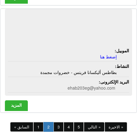
الشركة المصرية المتطورة للمنتجات
الزراعية | بطاطس أليكسانا فريتس -
خضروات مجمدة
الموبيل:
إضغط هنا
النشاط:
بطاطس أليكسانا فريتس - خضروات مجمدة
البريد الإلكترونى:
ehab203eg@yahoo.com
المزيد
الاخيرة »
التالي »
5
4
3
2
1
« السابق