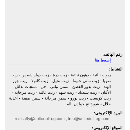
الشركة المتحدة لتصنيع الزيوت والعبوات
| زيوت نباتية - دهون نباتية - زيت ذرة -
زيت دوار شمس - زيت صويا - زيت نباتى
خليط - زيت نخيل - زيت كانولا - زيت
جوز الهند - زيت بذور القطن
رقم الهاتف:
إضغط هنا
النشاط:
زيوت نباتية - دهون نباتية - زيت ذرة - زيت دوار شمس - زيت
صويا - زيت نباتى خليط - زيت نخيل - زيت كانولا - زيت جوز
الهند - زيت بذور القطن - سمن نباتى - خل - منتجات بدائل
الألبان - زيت سندباد - زيت شهد - زيت غالية - زيت مرجانة -
زيت كويست - زيت لورو - سمن مرجانة - سمن صفية - أغذية
حلال - شورتننج جولدن بالم
البريد الإلكترونى:
n.elsafty@unitedoil-eg.com , info@unitedoil-eg.com
الموقع الإلكترونى: