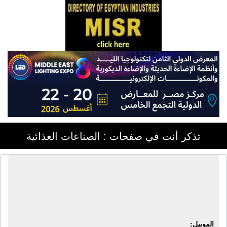
تذكر أنت في صفحات : الصناعات الغذائية
الجمعية المصرية للأشجار الخشبية
وحماية البيئة | زراعة أشجار خشبية -
خشب باولونيا - شتلات باولونيا
الموبيل: