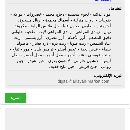
النشاط:
مواد غذائية - لحوم مجمدة - دجاج مجمد - خضروات - فواكة -
بقوليات - أدوات منزلية - أسماك مجمدة - أريال مسحوق
أوتومتيك - صابون صحون فيبا - جل ملابس الراية - مكرونة
ريال - زبادى المراعى - زبادى المراعى لايت - طحينة حلوانى -
دقيق المطعم - أرز الأحلام - أرز مصرى - أرز بسمتى - زيت
عباد الشمس - زيت صويا - زيت ذرة - ذرة فشار - فاصوليا
بيضاء - عدس بجبة - عدس أصفر - ترمس بلدى - موز - تفاح -
مانجو عويسى - عنب أحمر - بصل أحمر - بصل أخضر - بصل
أبيض - لانشون حلوانى - لانشون بقرى - جبن شيدر - جبن
رومى - جبن قريش - جبن ملح خفيف
البريد الإلكترونى:
digital@alrayah-market.com
المزيد
الشركة الدولية لصناعة الأغذية الخاصة -
إس إف إى إى | مخللات - هريسة - زيتون