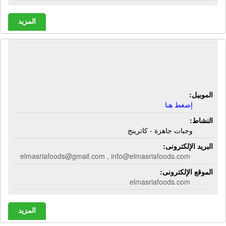
المزيد
الشركة المصرية إيجى فود | وجبات
جاهزة - كاترينج
الموبيل:
إضغط هنا
النشاط:
وجبات جاهزة - كاترينج
البريد الإلكترونى:
elmasriafoods@gmail.com , info@elmasriafoods.com
الموقع الإلكترونى:
elmasriafoods.com
المزيد