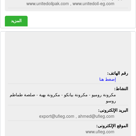
www.unitedoilpak.com , www.unitedoil-eg.com
المزيد
الشركة المتحدة للصناعات الغذائية -
بيانكو | مكرونة روميو - مكرونة بيانكو -
مكرونة بهية - صلصة طماطم روسو
رقم الهاتف:
إضغط هنا
النشاط:
مكرونة روميو - مكرونة بيانكو - مكرونة بهية - صلصة طماطم
روسو
البريد الإلكترونى:
export@ufieg.com , ahmed@ufieg.com
الموقع الإلكترونى:
www.ufieg.com