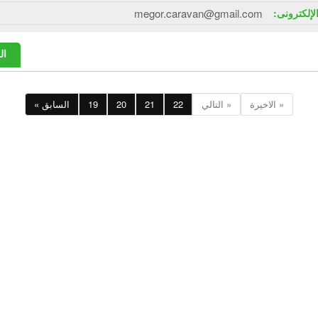
الإلكترونى:
megor.caravan@gmail.com
ال
الاخيرة »
التالي »
22
21
20
19
« السابق