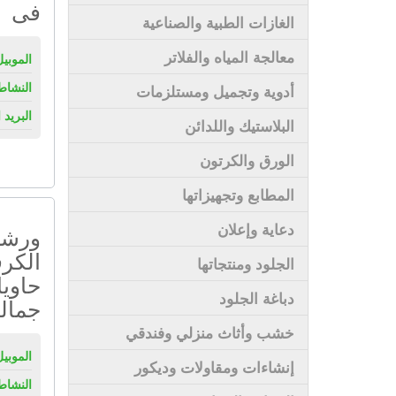
فى
الغازات الطبية والصناعية
معالجة المياه والفلاتر
الموبيل
النشاط
أدوية وتجميل ومستلزمات
البريد 
البلاستيك واللدائن
الورق والكرتون
المطابع وتجهيزاتها
دعاية وإعلان
ورشة
الكرف
الجلود ومنتجاتها
حاويا
دباغة الجلود
جمال
خشب وأثاث منزلي وفندقي
الموبيل
إنشاءات ومقاولات وديكور
النشاط