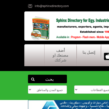
info@sphinxdirectory.com
أضف
إتصل بنا
مصنعك او
شركتك