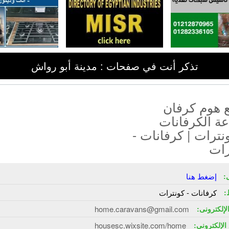
تذكر أنت في صفحات : مدينة أبو رواش
 هوم كرفان
ة الكرفانات
نترات | كرفانات -
رات
:
إضغط هنا
:
كرفانات - كونترات
الإلكترونى:
home.caravans@gmail.com
الإلكترونى:
housesc.wixsite.com/home