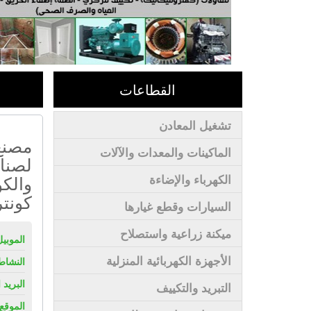
القطاعات
تشغيل المعادن
مصنع
الماكينات والمعدات والآلات
لصناع
والكو
الكهرباء والإضاءة
كونت
السيارات وقطع غيارها
ميكنة زراعية واستصلاح
الموبيل
الأجهزة الكهربائية المنزلية
النشاط
البريد 
التبريد والتكييف
الموقع 