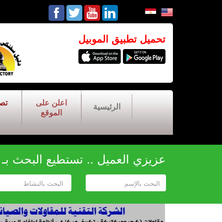
تحميل تطبيق الموبيل
اعلن على
تص
الرئيسية
الموقع
عزيزي العميل .. تستطيع البحث بـ أح